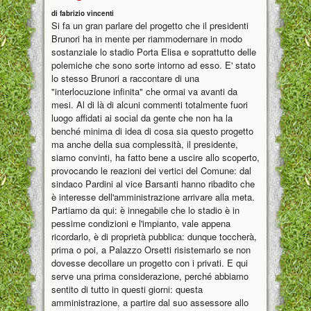
di fabrizio vincenti
Si fa un gran parlare del progetto che il presidenti
Brunori ha in mente per riammodernare in modo
sostanziale lo stadio Porta Elisa e soprattutto delle
polemiche che sono sorte intorno ad esso. E' stato
lo stesso Brunori a raccontare di una
"interlocuzione infinita" che ormai va avanti da
mesi. Al di là di alcuni commenti totalmente fuori
luogo affidati ai social da gente che non ha la
benché minima di idea di cosa sia questo progetto
ma anche della sua complessità, il presidente,
siamo convinti, ha fatto bene a uscire allo scoperto,
provocando le reazioni dei vertici del Comune: dal
sindaco Pardini al vice Barsanti hanno ribadito che
è interesse dell'amministrazione arrivare alla meta.
Partiamo da qui: è innegabile che lo stadio è in
pessime condizioni e l'impianto, vale appena
ricordarlo, è di proprietà pubblica: dunque toccherà,
prima o poi, a Palazzo Orsetti risistemarlo se non
dovesse decollare un progetto con i privati. E qui
serve una prima considerazione, perché abbiamo
sentito di tutto in questi giorni: questa
amministrazione, a partire dal suo assessore allo