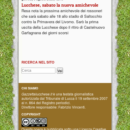
Lucchese, sabato la nuova amichevole
Resa nota la prossima amichevole dei rossoneri
che sarà sabato alle 18 allo stadio di Saltocchio
contro la Primavera del Livorno. Sarò la prima
uscita della Lucchese dopo il ritiro di Castelnuovo
Garfagnana dei giorni scorsi
RICERCA NEL SITO
CHI SIAMO
Gazzettalucchese.it
è una testata giornalistica
autorizzata dal Tribunale di Lucca il 19 settembre 2007
al n. 864 del Registro periodici.
Direttore responsabile: Fabrizio Vincenti.
COPYRIGHT
Questa opera è pubblicata sotto una
Licenza Creative