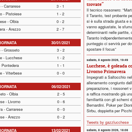
trovate"
 - Carrarese
3 - 1
Il tecnico rossonero: "Mart
o - Pistoiese
1 - 2
il Taranto, test probante p
si è sulla strada giusta e 
ese - Olbia
0 - 2
vanno aggiustate, le sfum
era - Arezzo
2 - 7
determinanti nelle partite, 
Taranto indipendentemente
GIORNATA
30/01/2021
punteggio ci servirà per d
spostare il focus”
 - Grosseto
3 - 2
se - Lucchese
1 - 2
sabato, 8 agosto 2026, 19:49
- Pontedera
1 - 1
Lucchese, è goleada co
Livorno Primavera
e - Viterbese
0 - 0
Impegnati a Saltocchio nel
allenamento congiunto dall'
GIORNATA
06/02/2021
preparazione, i rossoneri v
eto - Olbia
2 - 5
a raffica mostrando già un
familiarità con gli schemi d
se - Livorno
0 - 6
Bernardini. Poker per Dionis
a - Carrarese
0 - 0
Sirbu, doppietta per Picchi
ese - Arezzo
0 - 2
Tweets by gazzlucchese
GIORNATA
13/02/2021
sabato, 8 agosto 2026, 18:08