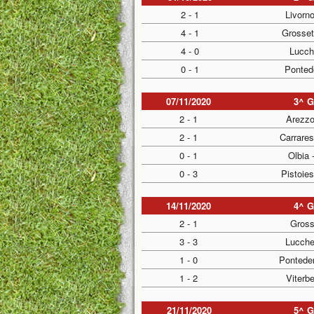
2 - 1
Livorno
4 - 1
Grosset
4 - 0
Lucch
0 - 1
Ponted
07/11/2020
3^ 
2 - 1
Arezzo
2 - 1
Carrare
0 - 1
Olbia 
0 - 3
Pistoies
14/11/2020
4^ 
2 - 1
Gross
3 - 3
Lucche
1 - 0
Ponteder
1 - 2
Viterb
21/11/2020
5^ 