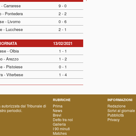
 - Carrarese
9 - 0
o - Pontedera
2 - 2
se - Livorno
0 - 6
se - Lucchese
2 - 1
GIORNATA
13/02/2021
ese - Olbia
1 - 1
no - Arezzo
1 - 2
e - Pistoiese
0 - 1
a - Viterbese
1 - 4
RUBRICHE
INFORMAZIONI
a autorizzata dal Tribunale di
Prima
Redazione
tro periodici.
News
Scrivi al giornale
Brevi
Pubblicità
Detto tra noi
Privacy
Galleria
I 90 minuti
Matches