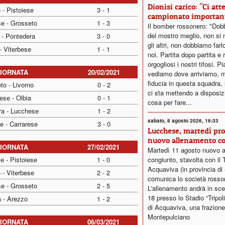
Dionisi carico: "Ci at
 - Pistoiese
3 - 1
campionato importan
se - Grosseto
1 - 3
Il bomber rossonero: "Dob
del mostro meglio, non si
 - Pontedera
3 - 0
gli altri, non dobbiamo fa
- Viterbese
1 - 1
noi. Partita dopo partita e
orgogliosi i nostri tifosi. P
GIORNATA
20/02/2021
vediamo dove arriviamo, m
fiducia in questa squadra, 
to - Livorno
0 - 2
ci sta mettendo a disposiz
ese - Olbia
0 - 1
cosa per fare...
ra - Lucchese
1 - 2
sabato, 8 agosto 2026, 16:33
e - Carrarese
3 - 0
Lucchese, martedì pr
nuovo allenamento c
GIORNATA
27/02/2021
Martedì 11 agosto nuovo 
e - Pistoiese
1 - 0
congiunto, stavolta con il 
Acquaviva (in provincia di 
 - Viterbese
2 - 2
comunica lo società rosso
e - Grosseto
2 - 5
L'allenamento andrà in sce
18 presso lo Stadio “Tripol
a - Arezzo
1 - 2
di Acquaviva, una frazione
Montepulciano
GIORNATA
06/03/2021