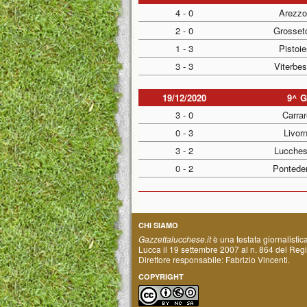
4 - 0
Arezzo
2 - 0
Grosset
1 - 3
Pistoie
3 - 3
Viterbe
19/12/2020
9^ 
3 - 0
Carrar
0 - 3
Livor
3 - 2
Lucches
0 - 2
Ponteder
CHI SIAMO
Gazzettalucchese.it
è una testata giornalistic
Lucca il 19 settembre 2007 al n. 864 del Regis
Direttore responsabile: Fabrizio Vincenti.
COPYRIGHT