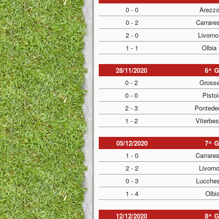
0 - 0
Arezzo
0 - 2
Carrare
2 - 0
Livorno
1 - 1
Olbia 
28/11/2020
6^ 
0 - 2
Grosse
0 - 0
Pistoi
2 - 3
Pontede
1 - 2
Viterbes
05/12/2020
7^ 
1 - 0
Carrares
2 - 2
Livorno
0 - 3
Lucches
1 - 4
Olbi
12/12/2020
8^ 