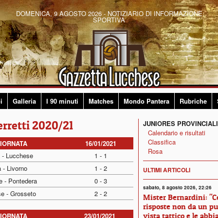
DOMENICA, 9 AGOSTO 2026 - NOTIZIARIO DI INFORMAZIONE
SPORTIVA
i
Galleria
I 90 minuti
Matches
Mondo Pantera
Rubriche
erretti 2020/21
JUNIORES PROVINCIALI
Calendario e risultati
Classifica
GIORNATA
16/01/2021
Rosa
 - Lucchese
1 - 1
 - Livorno
1 - 2
ULTIMI ARTICOLI
e - Pontedera
0 - 3
sabato, 8 agosto 2026, 22:26
se - Grosseto
2 - 2
Mister Bernardini: "
risposte non da un pu
vista tattico e le abb
GIORNATA
23/01/2021