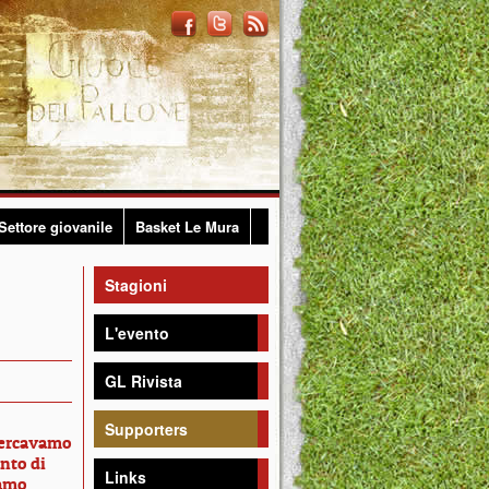
Settore giovanile
Basket Le Mura
Stagioni
L'evento
GL Rivista
Supporters
Cercavamo
nto di
Links
iamo