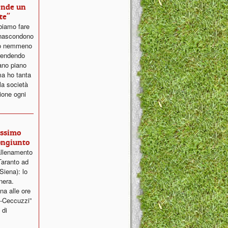
tende un
te"
biamo fare
 nascondono
rlo nemmeno
 rendendo
iano piano
a ho tanta
la società
ione ogni
ossimo
ongiunto
allenamento
Taranto ad
Siena): lo
nera.
na alle ore
i-Ceccuzzi”
 di