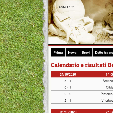
ANNO 16°
Prima
News
Brevi
Detto tra no
Calendario e risultati B
24/10/2020
1^ 
5 - 1
Arezzo
0 - 1
Olbia
2 - 2
Pistoies
2 - 1
Viterbe
31/10/2020
2^ 