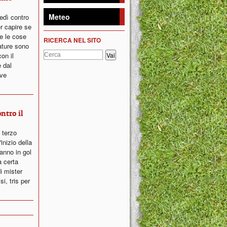
Meteo
edì contro
er capire se
se le cose
RICERCA NEL SITO
ature sono
con il
 dal
ove
ntro il
 terzo
inizio della
anno in gol
a certa
i mister
i, tris per