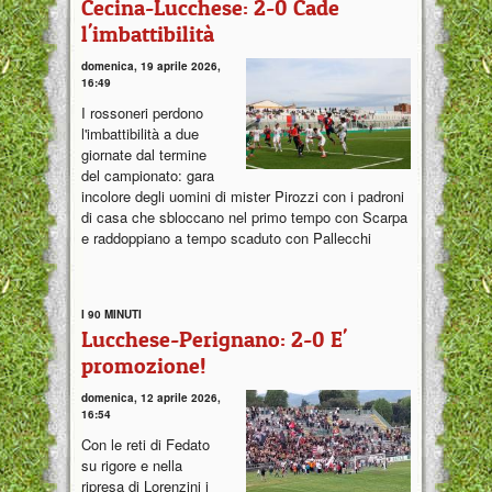
Cecina-Lucchese: 2-0 Cade
l'imbattibilità
domenica, 19 aprile 2026,
16:49
I rossoneri perdono
l'imbattibilità a due
giornate dal termine
del campionato: gara
incolore degli uomini di mister Pirozzi con i padroni
di casa che sbloccano nel primo tempo con Scarpa
e raddoppiano a tempo scaduto con Pallecchi
I 90 MINUTI
Lucchese-Perignano: 2-0 E'
promozione!
domenica, 12 aprile 2026,
16:54
Con le reti di Fedato
su rigore e nella
ripresa di Lorenzini i