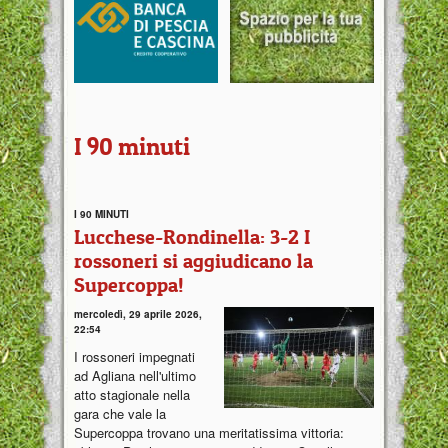
I 90 minuti
I 90 MINUTI
Lucchese-Rondinella: 3-2 I
rossoneri si aggiudicano la
Supercoppa!
mercoledì, 29 aprile 2026,
22:54
I rossoneri impegnati
ad Agliana nell'ultimo
atto stagionale nella
gara che vale la
Supercoppa trovano una meritatissima vittoria: