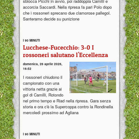
sblocca Picchi in avvio, poi raddoppia Camilli e
accorcia Saccardi. Nella ripresa fa pari Polo dopo
che i rossoneri sprecano due clamorose pallegol.
Santeramo decide su punizione
I 90 MINUTI
Lucchese-Fucecchio: 3-0 I
rossoneri salutano l'Eccellenza
domenica, 26 aprile 2026,
16:52
I rossoneri chiudono il
campionato con una
vittoria netta grazie ai
gol di Camilli, Rotondo
nel primo tempo e Riad nella ripresa. Gara senza
storia e ora c'è la Supercoppa contro la Rondinella
mercoledì prossimo ad Agliana
I 90 MINUTI