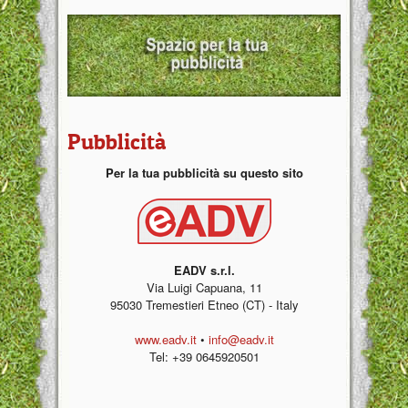
Pubblicità
Per la tua pubblicità su questo sito
EADV s.r.l.
Via Luigi Capuana, 11
95030 Tremestieri Etneo (CT) - Italy
www.eadv.it
•
info@eadv.it
Tel: +39 0645920501