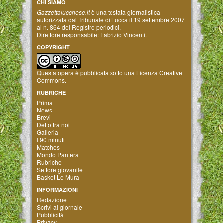
CHI SIAMO
Gazzettalucchese.it
è una testata giornalistica
autorizzata dal Tribunale di Lucca il 19 settembre 2007
al n. 864 del Registro periodici.
Direttore responsabile: Fabrizio Vincenti.
COPYRIGHT
Questa opera è pubblicata sotto una
Licenza Creative
Commons
.
RUBRICHE
Prima
News
Brevi
Detto tra noi
Galleria
I 90 minuti
Matches
Mondo Pantera
Rubriche
Settore giovanile
Basket Le Mura
INFORMAZIONI
Redazione
Scrivi al giornale
Pubblicità
Privacy