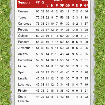
Squadra
PT
G
V
N
P
GF
GS
V
N
P
GF
GS
V
N
Cesena
96
38
30
6
2
80
19
17
2
0
46
7
13
4
Torres
75
38
22
9
7
56
38
13
3
3
30
16
9
6
Carrarese
73
38
21
10
7
54
30
16
2
1
37
10
5
8
Perugia
63
38
17
12
9
44
35
10
8
1
28
14
7
4
Gubbio
59
38
16
11
11
50
38
10
8
1
27
7
6
3
Pescara
55
38
16
7
15
60
55
8
5
6
28
20
8
2
Juventus B
54
38
15
9
14
50
44
8
6
5
26
21
7
3
Arezzo
53
38
14
11
13
46
44
9
5
5
25
17
5
6
Pontedera
52
38
14
10
14
53
54
7
5
7
31
28
7
5
Rimini
50
38
14
8
16
52
54
11
3
5
35
20
3
5
Spal
49
38
12
13
13
41
40
7
7
5
20
15
5
6
Entella
45
38
11
12
15
33
35
7
5
7
25
18
4
7
Lucchese
45
38
11
12
15
34
43
8
4
7
19
19
3
8
Pineto
45
38
9
18
11
38
42
6
9
4
21
17
3
9
Sestri
44
38
12
8
18
42
55
7
4
8
22
22
5
4
Levante