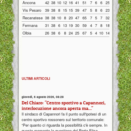
Ancona
42
38
10
12
16
41
51
7
6
6
25
21
3
6
Vis Pesaro
39
38
8
15
15
39
47
5
8
6
23
23
3
7
Recanatese
38
38
10
8
20
47
65
7
5
7
32
30
3
3
Fermana
31
38
6
13
19
30
59
4
7
8
18
30
2
6
Olbia
26
38
6
8
24
25
67
5
4
10
14
28
1
4
ULTIMI ARTICOLI
giovedì, 6 agosto 2026, 08:28
Del Chiaro: "Centro sportivo a Capannori,
interlocuzione ancora aperta ma..."
Il sindaco di Capannori fa il punto sull'ipotesi di un
centro sportivo rossonero sul territorio comunale:
“Per quanto ci riguarda la possibilità c'è sempre. In
questo momento la questione del Porta Elisa