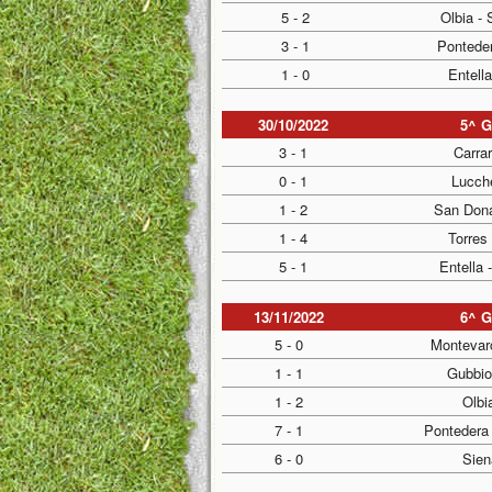
5 - 2
Olbia -
3 - 1
Pontede
1 - 0
Entella
30/10/2022
5^ 
3 - 1
Carrar
0 - 1
Lucch
1 - 2
San Dona
1 - 4
Torres
5 - 1
Entella 
13/11/2022
6^ 
5 - 0
Montevar
1 - 1
Gubbio
1 - 2
Olbia
7 - 1
Pontedera
6 - 0
Sien