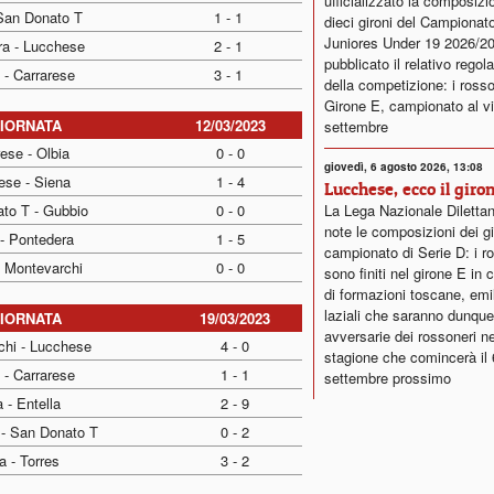
ufficializzato la composizi
 San Donato T
1 - 1
dieci gironi del Campionat
Juniores Under 19 2026/2
ra - Lucchese
2 - 1
pubblicato il relativo rego
 - Carrarese
3 - 1
della competizione: i rosso
Girone E, campionato al vi
GIORNATA
12/03/2023
settembre
ese - Olbia
0 - 0
giovedì, 6 agosto 2026, 13:08
ese - Siena
1 - 4
Lucchese, ecco il giro
to T - Gubbio
0 - 0
La Lega Nazionale Dilettan
note le composizioni dei gi
 - Pontedera
1 - 5
campionato di Serie D: i r
- Montevarchi
0 - 0
sono finiti nel girone E in
di formazioni toscane, emi
laziali che saranno dunque
GIORNATA
19/03/2023
avversarie dei rossoneri ne
chi - Lucchese
4 - 0
stagione che comincerà il 
 - Carrarese
1 - 1
settembre prossimo
 - Entella
2 - 9
 - San Donato T
0 - 2
a - Torres
3 - 2