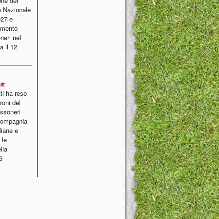
one dei
o Nazionale
027 e
lamento
neri nel
a il 12
ne
ti ha reso
roni del
ossoneri
 compagnia
liane e
 le
lla
6