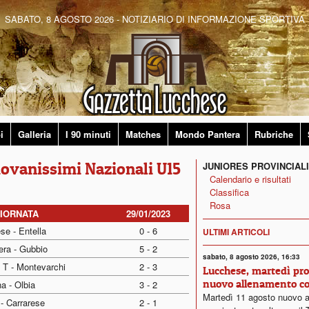
SABATO, 8 AGOSTO 2026 - NOTIZIARIO DI INFORMAZIONE SPORTIVA
i
Galleria
I 90 minuti
Matches
Mondo Pantera
Rubriche
Giovanissimi Nazionali U15
JUNIORES PROVINCIALI
Calendario e risultati
Classifica
Rosa
GIORNATA
29/01/2023
se - Entella
0 - 6
ULTIMI ARTICOLI
era - Gubbio
5 - 2
sabato, 8 agosto 2026, 16:33
 T - Montevarchi
2 - 3
Lucchese, martedì pr
nuovo allenamento c
a - Olbia
3 - 2
Martedì 11 agosto nuovo 
 - Carrarese
2 - 1