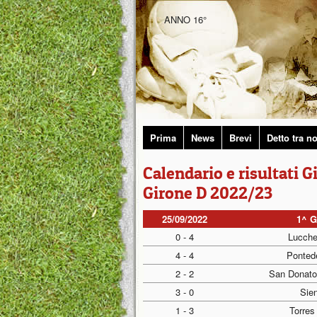
ANNO 16°
Prima
News
Brevi
Detto tra no
Calendario e risultati 
Girone D 2022/23
25/09/2022
1^ 
0 - 4
Lucche
4 - 4
Ponted
2 - 2
San Donato
3 - 0
Sien
1 - 3
Torres