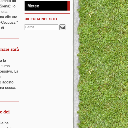
Taranto ad
Meteo
Siena): lo
nera.
na alle ore
RICERCA NEL SITO
i-Ceccuzzi”
 di
inare sarà
ta la
 turno
ccessivo. La
o
23 agosto
ara secca.
ne dei
ale ha