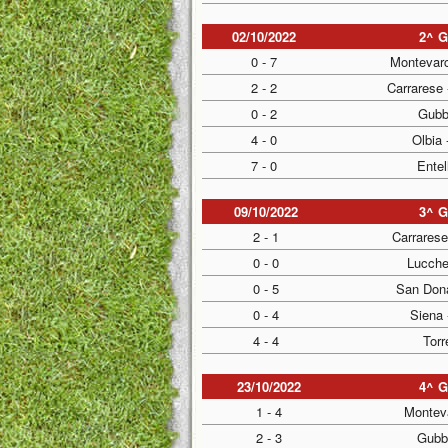
02/10/2022
2^ 
0 - 7
Montevarc
2 - 2
Carrarese
0 - 2
Gubb
4 - 0
Olbia
7 - 0
Entel
09/10/2022
3^ 
2 - 1
Carrarese
0 - 0
Lucche
0 - 5
San Dona
0 - 4
Siena 
4 - 4
Torr
23/10/2022
4^ 
1 - 4
Monteva
2 - 3
Gubbi