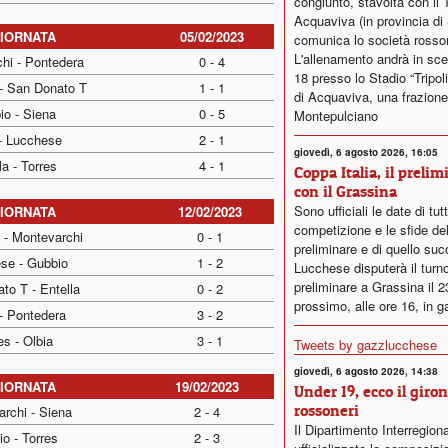
congiunto, stavolta con il 
Acquaviva (in provincia di 
GIORNATA
05/02/2023
comunica lo società rosso
L'allenamento andrà in sce
hi - Pontedera
0 - 4
18 presso lo Stadio “Tripol
 - San Donato T
1 - 1
di Acquaviva, una frazione
io - Siena
0 - 5
Montepulciano
 - Lucchese
2 - 1
giovedì, 6 agosto 2026, 16:05
la - Torres
4 - 1
Coppa Italia, il prelim
con il Grassina
Sono ufficiali le date di tut
GIORNATA
12/02/2023
competizione e le sfide del
 - Montevarchi
0 - 1
preliminare e di quello su
se - Gubbio
1 - 2
Lucchese disputerà il turn
preliminare a Grassina il 
to T - Entella
0 - 2
prossimo, alle ore 16, in g
- Pontedera
3 - 2
es - Olbia
3 - 1
Tweets by gazzlucchese
giovedì, 6 agosto 2026, 14:38
GIORNATA
19/02/2023
Under 19, ecco il giro
rossoneri
rchi - Siena
2 - 4
Il Dipartimento Interregion
o - Torres
2 - 3