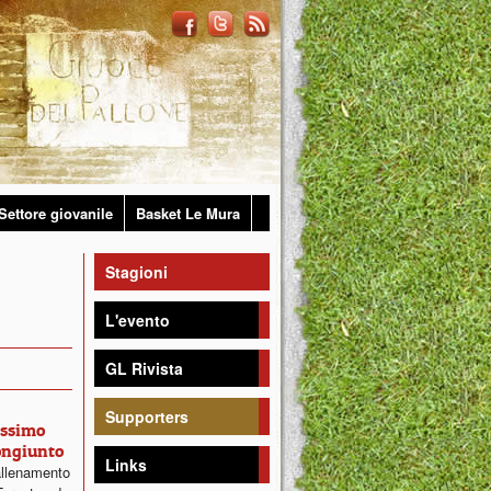
Settore giovanile
Basket Le Mura
Stagioni
L'evento
GL Rivista
Supporters
ossimo
ongiunto
Links
allenamento