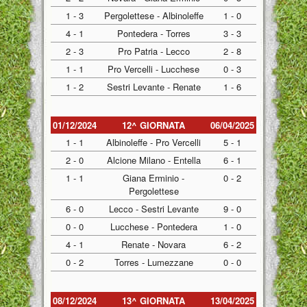
1 - 3
Pergolettese - Albinoleffe
1 - 0
4 - 1
Pontedera - Torres
3 - 3
2 - 3
Pro Patria - Lecco
2 - 8
1 - 1
Pro Vercelli - Lucchese
0 - 3
1 - 2
Sestri Levante - Renate
1 - 6
01/12/2024
12^ GIORNATA
06/04/2025
1 - 1
Albinoleffe - Pro Vercelli
5 - 1
2 - 0
Alcione Milano - Entella
6 - 1
1 - 1
Giana Erminio -
0 - 2
Pergolettese
6 - 0
Lecco - Sestri Levante
9 - 0
0 - 0
Lucchese - Pontedera
1 - 0
4 - 1
Renate - Novara
6 - 2
0 - 2
Torres - Lumezzane
0 - 0
08/12/2024
13^ GIORNATA
13/04/2025