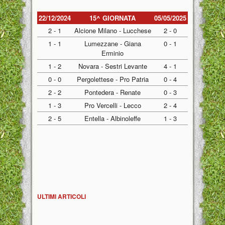
22/12/2024
15^ GIORNATA
05/05/2025
2 - 1
Alcione Milano - Lucchese
2 - 0
1 - 1
Lumezzane - Giana
0 - 1
Erminio
1 - 2
Novara - Sestri Levante
4 - 1
0 - 0
Pergolettese - Pro Patria
0 - 4
2 - 2
Pontedera - Renate
0 - 3
1 - 3
Pro Vercelli - Lecco
2 - 4
2 - 5
Entella - Albinoleffe
1 - 3
ULTIMI ARTICOLI