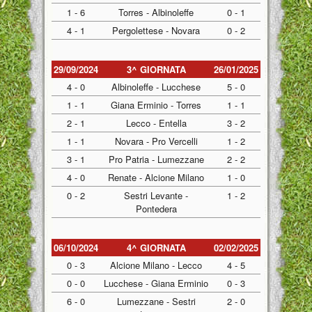
1 - 6
Torres - Albinoleffe
0 - 1
4 - 1
Pergolettese - Novara
0 - 2
29/09/2024
3^ GIORNATA
26/01/2025
4 - 0
Albinoleffe - Lucchese
5 - 0
1 - 1
Giana Erminio - Torres
1 - 1
2 - 1
Lecco - Entella
3 - 2
1 - 1
Novara - Pro Vercelli
1 - 2
3 - 1
Pro Patria - Lumezzane
2 - 2
4 - 0
Renate - Alcione Milano
1 - 0
0 - 2
Sestri Levante -
1 - 2
Pontedera
06/10/2024
4^ GIORNATA
02/02/2025
0 - 3
Alcione Milano - Lecco
4 - 5
0 - 0
Lucchese - Giana Erminio
0 - 3
6 - 0
Lumezzane - Sestri
2 - 0