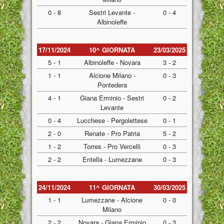
0 - 8
Sestri Levante -
0 - 4
Albinoleffe
17/11/2024
10^ GIORNATA
23/03/2025
5 - 1
Albinoleffe - Novara
3 - 2
1 - 1
Alcione Milano -
0 - 3
Pontedera
4 - 1
Giana Erminio - Sestri
0 - 2
Levante
0 - 4
Lucchese - Pergolettese
0 - 1
2 - 0
Renate - Pro Patria
5 - 2
1 - 2
Torres - Pro Vercelli
0 - 3
2 - 2
Entella - Lumezzane
0 - 3
24/11/2024
11^ GIORNATA
30/03/2025
1 - 1
Lumezzane - Alcione
0 - 0
Milano
2 - 2
Novara - Giana Erminio
0 - 3