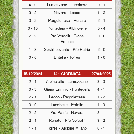
4 - 0
Lumezzane - Lucchese
0 - 1
3 - 3
Novara - Lecco
1 - 3
0 - 2
Pergolettese - Renate
2 - 1
0 - 10
Pontedera - Albinoleffe
0 - 4
2 - 2
Pro Vercelli - Giana
0 - 0
Erminio
1 - 3
Sestri Levante - Pro Patria
2 - 0
0 - 0
Entella - Torres
1 - 0
15/12/2024
14^ GIORNATA
27/04/2025
2 - 1
Albinoleffe - Lumezzane
3 - 0
0 - 3
Giana Erminio - Pontedera
4 - 1
2 - 1
Lecco - Pergolettese
1 - 2
0 - 0
Lucchese - Entella
1 - 0
2 - 2
Pro Patria - Novara
2 - 1
2 - 1
Renate - Pro Vercelli
3 - 2
1 - 1
Torres - Alcione Milano
0 - 1