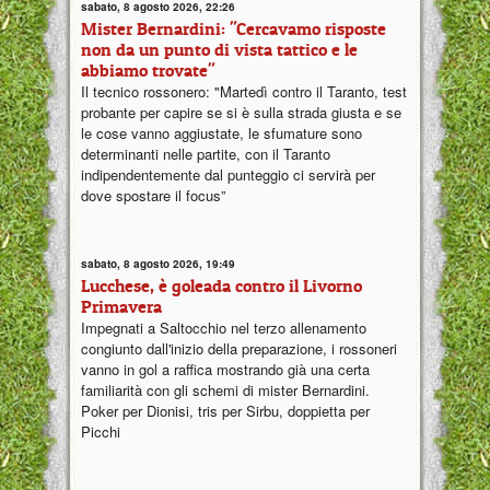
sabato, 8 agosto 2026, 22:26
Mister Bernardini: "Cercavamo risposte
non da un punto di vista tattico e le
abbiamo trovate"
Il tecnico rossonero: "Martedì contro il Taranto, test
probante per capire se si è sulla strada giusta e se
le cose vanno aggiustate, le sfumature sono
determinanti nelle partite, con il Taranto
indipendentemente dal punteggio ci servirà per
dove spostare il focus”
sabato, 8 agosto 2026, 19:49
Lucchese, è goleada contro il Livorno
Primavera
Impegnati a Saltocchio nel terzo allenamento
congiunto dall'inizio della preparazione, i rossoneri
vanno in gol a raffica mostrando già una certa
familiarità con gli schemi di mister Bernardini.
Poker per Dionisi, tris per Sirbu, doppietta per
Picchi