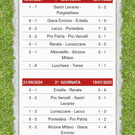
1 - 7
Sestri Levante -
0 - 2
Pergolettese
6 - 1
Giana Erminio - Entella
1 - 0
6 - 2
Lecco - Pontedera
7 - 2
3 - 2
Pro Patria - Pro Vercelli
2 - 1
0 - 1
Renate - Lumezzane
3 - 0
2 - 1
Albinoleffe - Alcione
2 - 1
Milano
1 - 8
Lucchese - Torres
1 - 1
21/09/2024
2^ GIORNATA
19/01/2025
0 - 1
Entella - Renate
0 - 6
3 - 2
Pro Vercelli - Sestri
3 - 1
Levante
1 - 3
Lumezzane - Lecco
1 - 3
6 - 5
Pontedera - Pro Patria
1 - 2
0 - 2
Alcione Milano - Giana
1 - 4
Erminio