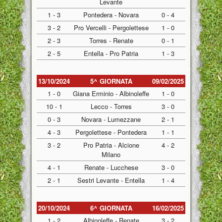
Levante
1 - 3
Pontedera - Novara
0 - 4
3 - 2
Pro Vercelli - Pergolettese
1 - 0
2 - 3
Torres - Renate
0 - 1
2 - 5
Entella - Pro Patria
1 - 3
13/10/2024
5^ GIORNATA
09/02/2025
1 - 0
Giana Erminio - Albinoleffe
1 - 0
10 - 1
Lecco - Torres
3 - 0
0 - 3
Novara - Lumezzane
2 - 1
4 - 3
Pergolettese - Pontedera
1 - 1
3 - 2
Pro Patria - Alcione
4 - 2
Milano
4 - 1
Renate - Lucchese
3 - 0
2 - 1
Sestri Levante - Entella
1 - 4
20/10/2024
6^ GIORNATA
16/02/2025
1 - 2
Albinoleffe - Renate
3 - 2