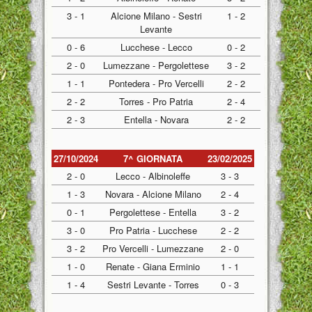
3 - 1
Alcione Milano - Sestri
1 - 2
Levante
0 - 6
Lucchese - Lecco
0 - 2
2 - 0
Lumezzane - Pergolettese
3 - 2
1 - 1
Pontedera - Pro Vercelli
2 - 2
2 - 2
Torres - Pro Patria
2 - 4
2 - 3
Entella - Novara
2 - 2
27/10/2024
7^ GIORNATA
23/02/2025
2 - 0
Lecco - Albinoleffe
3 - 3
1 - 3
Novara - Alcione Milano
2 - 4
0 - 1
Pergolettese - Entella
3 - 2
3 - 0
Pro Patria - Lucchese
2 - 2
3 - 2
Pro Vercelli - Lumezzane
2 - 0
1 - 0
Renate - Giana Erminio
1 - 1
1 - 4
Sestri Levante - Torres
0 - 3