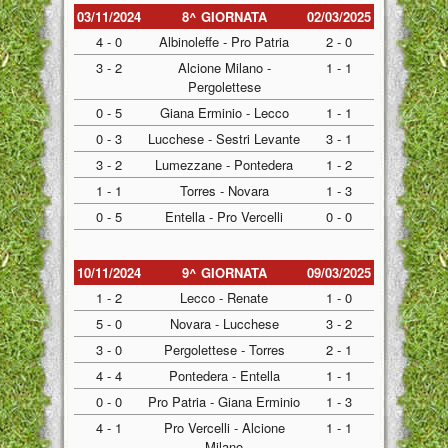
03/11/2024
8^ GIORNATA
02/03/2025
4 - 0
Albinoleffe - Pro Patria
2 - 0
3 - 2
Alcione Milano -
1 - 1
Pergolettese
0 - 5
Giana Erminio - Lecco
1 - 1
0 - 3
Lucchese - Sestri Levante
3 - 1
3 - 2
Lumezzane - Pontedera
1 - 2
1 - 1
Torres - Novara
1 - 3
0 - 5
Entella - Pro Vercelli
0 - 0
10/11/2024
9^ GIORNATA
09/03/2025
1 - 2
Lecco - Renate
1 - 0
5 - 0
Novara - Lucchese
3 - 2
3 - 0
Pergolettese - Torres
2 - 1
4 - 4
Pontedera - Entella
1 - 1
0 - 0
Pro Patria - Giana Erminio
1 - 3
4 - 1
Pro Vercelli - Alcione
1 - 1
Milano