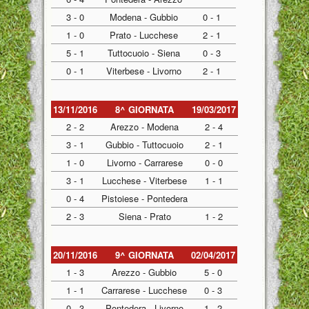
3 - 0
Modena - Gubbio
0 - 1
1 - 0
Prato - Lucchese
2 - 1
5 - 1
Tuttocuoio - Siena
0 - 3
0 - 1
Viterbese - Livorno
2 - 1
13/11/2016
8^ GIORNATA
19/03/2017
2 - 2
Arezzo - Modena
2 - 4
3 - 1
Gubbio - Tuttocuoio
2 - 1
1 - 0
Livorno - Carrarese
0 - 0
3 - 1
Lucchese - Viterbese
1 - 1
0 - 4
Pistoiese - Pontedera
2 - 3
Siena - Prato
1 - 2
20/11/2016
9^ GIORNATA
02/04/2017
1 - 3
Arezzo - Gubbio
5 - 0
1 - 1
Carrarese - Lucchese
0 - 3
0 - 3
Pontedera - Livorno
1 - 2