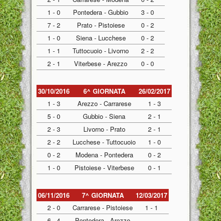
1 - 0
Pontedera - Gubbio
3 - 0
7 - 2
Prato - Pistoiese
0 - 2
1 - 0
Siena - Lucchese
0 - 2
1 - 1
Tuttocuoio - Livorno
2 - 2
2 - 1
Viterbese - Arezzo
0 - 0
30/10/2016
6^ GIORNATA
26/02/2017
1 - 3
Arezzo - Carrarese
1 - 3
5 - 0
Gubbio - Siena
2 - 1
2 - 3
Livorno - Prato
2 - 1
2 - 2
Lucchese - Tuttocuoio
1 - 0
0 - 2
Modena - Pontedera
0 - 2
1 - 0
Pistoiese - Viterbese
0 - 1
06/11/2016
7^ GIORNATA
12/03/2017
2 - 0
Carrarese - Pistoiese
1 - 1
6 - 4
Pontedera - Arezzo