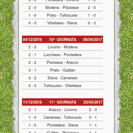
2 - 0
Modena - Pistoiese
2 - 0
1 - 0
Prato - Tuttocuoio
1 - 0
0 - 3
Viterbese - Siena
0 - 3
04/12/2016
10^ GIORNATA
09/04/2017
2 - 3
Livorno - Modena
2 - 1
Lucchese - Pontedera
0 - 2
Pistoiese - Arezzo
3 - 1
Prato - Gubbio
0 - 2
Siena - Carrarese
0 - 3
Tuttocuoio - Viterbese
11/12/2016
11^ GIORNATA
23/04/2017
2 - 1
Arezzo - Livorno
2 - 0
1 - 0
Carrarese - Tuttocuoio
0 - 1
1 - 0
Pontedera - Siena
1 - 1
2 - 1
Gubbio - Pistoiese
1 - 1