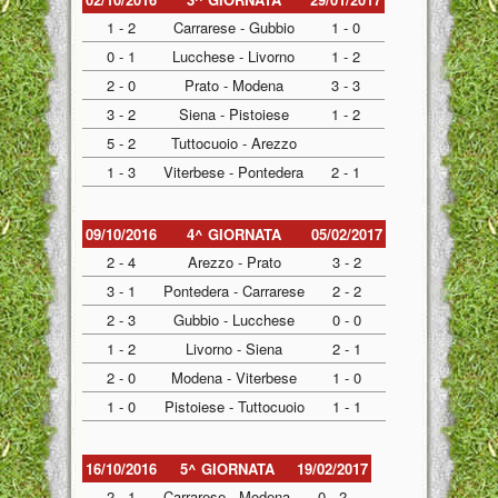
1 - 2
Carrarese - Gubbio
1 - 0
0 - 1
Lucchese - Livorno
1 - 2
2 - 0
Prato - Modena
3 - 3
3 - 2
Siena - Pistoiese
1 - 2
5 - 2
Tuttocuoio - Arezzo
1 - 3
Viterbese - Pontedera
2 - 1
09/10/2016
4^ GIORNATA
05/02/2017
2 - 4
Arezzo - Prato
3 - 2
3 - 1
Pontedera - Carrarese
2 - 2
2 - 3
Gubbio - Lucchese
0 - 0
1 - 2
Livorno - Siena
2 - 1
2 - 0
Modena - Viterbese
1 - 0
1 - 0
Pistoiese - Tuttocuoio
1 - 1
16/10/2016
5^ GIORNATA
19/02/2017
2 - 1
Carrarese - Modena
0 - 2