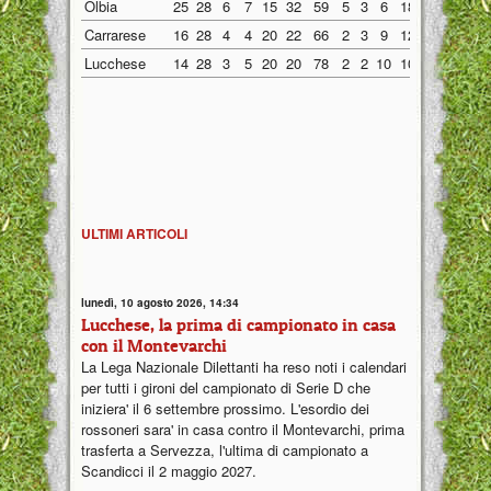
Olbia
25
28
6
7
15
32
59
5
3
6
18
26
1
4
Carrarese
16
28
4
4
20
22
66
2
3
9
12
33
2
1
Lucchese
14
28
3
5
20
20
78
2
2
10
10
37
1
3
ULTIMI ARTICOLI
lunedì, 10 agosto 2026, 14:34
Lucchese, la prima di campionato in casa
con il Montevarchi
La Lega Nazionale Dilettanti ha reso noti i calendari
per tutti i gironi del campionato di Serie D che
iniziera' il 6 settembre prossimo. L'esordio dei
rossoneri sara' in casa contro il Montevarchi, prima
trasferta a Servezza, l'ultima di campionato a
Scandicci il 2 maggio 2027.