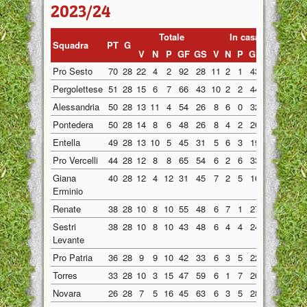
2023/24
Totale
In casa
Fuo
Squadra
PT
G
V
N
P
GF
GS
V
N
P
GF
GS
V
N
Pro Sesto
70
28
22
4
2
92
28
11
2
1
43
10
11
2
Pergolettese
51
28
15
6
7
66
43
10
2
2
44
18
5
4
Alessandria
50
28
13
11
4
54
26
8
6
0
32
13
5
5
Pontedera
50
28
14
8
6
48
26
8
4
2
26
15
6
4
Entella
49
28
13
10
5
45
31
5
6
3
19
19
8
4
Pro Vercelli
44
28
12
8
8
65
54
6
2
6
33
27
6
6
Giana
40
28
12
4
12
31
45
7
2
5
16
19
5
2
Erminio
Renate
38
28
10
8
10
55
48
6
7
1
27
16
4
1
Sestri
38
28
10
8
10
43
48
6
4
4
24
22
4
4
Levante
Pro Patria
36
28
9
9
10
42
33
6
3
5
22
14
3
6
Torres
33
28
10
3
15
47
59
6
1
7
26
28
4
2
Novara
26
28
7
5
16
45
63
6
3
5
28
30
1
2