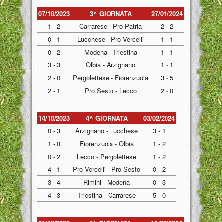
07/10/2023
3^ GIORNATA
27/01/2024
1 - 2
Carrarese - Pro Patria
2 - 2
0 - 1
Lucchese - Pro Vercelli
1 - 1
0 - 2
Modena - Triestina
1 - 1
3 - 3
Olbia - Arzignano
1 - 1
2 - 0
Pergolettese - Fiorenzuola
3 - 5
2 - 1
Pro Sesto - Lecco
2 - 0
14/10/2023
4^ GIORNATA
03/02/2024
0 - 3
Arzignano - Lucchese
3 - 1
1 - 0
Fiorenzuola - Olbia
1 - 2
0 - 2
Lecco - Pergolettese
1 - 2
4 - 1
Pro Vercelli - Pro Sesto
0 - 2
3 - 4
Rimini - Modena
0 - 3
4 - 3
Triestina - Carrarese
5 - 0