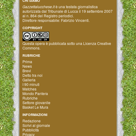
CHI SIAMO
Gazzettalucchese.it
è una testata giornalistica
autorizzata dal Tribunale di Lucca il 19 settembre 2007
al n. 864 del Registro periodici.
Direttore responsabile: Fabrizio Vincenti.
COPYRIGHT
Questa opera è pubblicata sotto una
Licenza Creative
Commons
.
RUBRICHE
Prima
News
Brevi
Detto tra noi
Galleria
I 90 minuti
Matches
Mondo Pantera
Rubriche
Settore giovanile
Basket Le Mura
INFORMAZIONI
Redazione
Scrivi al giornale
Pubblicità
Privacy