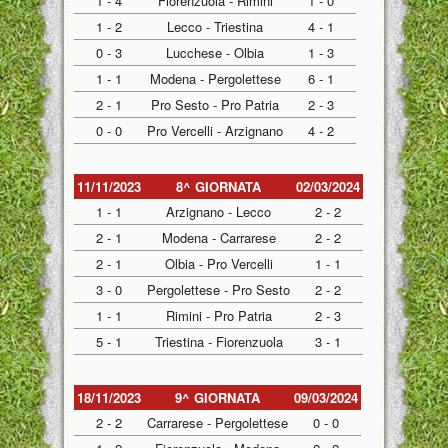
1 - 4
Fiorenzuola - Rimini
1 - 0
1 - 2
Lecco - Triestina
4 - 1
0 - 3
Lucchese - Olbia
1 - 3
1 - 1
Modena - Pergolettese
6 - 1
2 - 1
Pro Sesto - Pro Patria
2 - 3
0 - 0
Pro Vercelli - Arzignano
4 - 2
11/11/2023
8^ GIORNATA
02/03/2024
1 - 1
Arzignano - Lecco
2 - 2
2 - 1
Modena - Carrarese
2 - 2
2 - 1
Olbia - Pro Vercelli
1 - 1
3 - 0
Pergolettese - Pro Sesto
2 - 2
1 - 1
Rimini - Pro Patria
2 - 3
5 - 1
Triestina - Fiorenzuola
3 - 1
18/11/2023
9^ GIORNATA
09/03/2024
2 - 2
Carrarese - Pergolettese
0 - 0