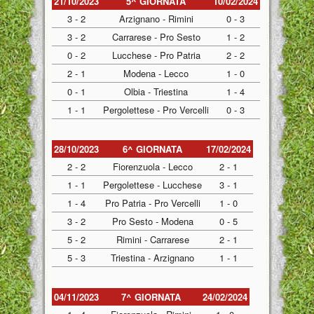
21/10/2023
5^ GIORNATA
10/02/2024
3 - 2
Arzignano - Rimini
0 - 3
3 - 2
Carrarese - Pro Sesto
1 - 2
0 - 2
Lucchese - Pro Patria
2 - 2
2 - 1
Modena - Lecco
1 - 0
0 - 1
Olbia - Triestina
1 - 4
1 - 1
Pergolettese - Pro Vercelli
0 - 3
28/10/2023
6^ GIORNATA
17/02/2024
2 - 2
Fiorenzuola - Lecco
2 - 1
1 - 1
Pergolettese - Lucchese
3 - 1
1 - 4
Pro Patria - Pro Vercelli
1 - 0
3 - 2
Pro Sesto - Modena
0 - 5
5 - 2
Rimini - Carrarese
2 - 1
5 - 3
Triestina - Arzignano
1 - 1
04/11/2023
7^ GIORNATA
24/02/2024