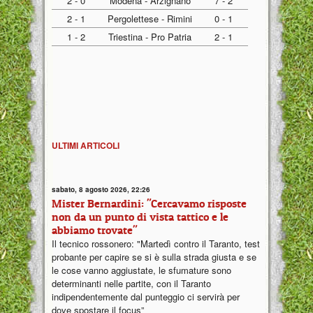
2 - 0
Modena - Arzignano
7 - 2
2 - 1
Pergolettese - Rimini
0 - 1
1 - 2
Triestina - Pro Patria
2 - 1
ULTIMI ARTICOLI
sabato, 8 agosto 2026, 22:26
Mister Bernardini: "Cercavamo risposte
non da un punto di vista tattico e le
abbiamo trovate"
Il tecnico rossonero: "Martedì contro il Taranto, test
probante per capire se si è sulla strada giusta e se
le cose vanno aggiustate, le sfumature sono
determinanti nelle partite, con il Taranto
indipendentemente dal punteggio ci servirà per
dove spostare il focus”