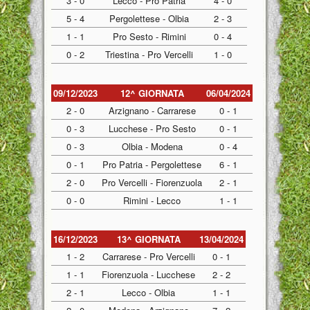
3 - 0
Lecco - Pro Patria
4 - 0
5 - 4
Pergolettese - Olbia
2 - 3
1 - 1
Pro Sesto - Rimini
0 - 4
0 - 2
Triestina - Pro Vercelli
1 - 0
09/12/2023
12^ GIORNATA
06/04/2024
2 - 0
Arzignano - Carrarese
0 - 1
0 - 3
Lucchese - Pro Sesto
0 - 1
0 - 3
Olbia - Modena
0 - 4
0 - 1
Pro Patria - Pergolettese
6 - 1
2 - 0
Pro Vercelli - Fiorenzuola
2 - 1
0 - 0
Rimini - Lecco
1 - 1
16/12/2023
13^ GIORNATA
13/04/2024
1 - 2
Carrarese - Pro Vercelli
0 - 1
1 - 1
Fiorenzuola - Lucchese
2 - 2
2 - 1
Lecco - Olbia
1 - 1