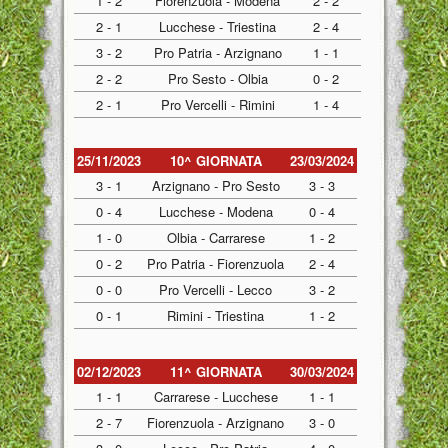
1 - 2
Fiorenzuola - Modena
2 - 2
2 - 1
Lucchese - Triestina
2 - 4
3 - 2
Pro Patria - Arzignano
1 - 1
2 - 2
Pro Sesto - Olbia
0 - 2
2 - 1
Pro Vercelli - Rimini
1 - 4
25/11/2023
10^ GIORNATA
23/03/2024
3 - 1
Arzignano - Pro Sesto
3 - 3
0 - 4
Lucchese - Modena
0 - 4
1 - 0
Olbia - Carrarese
1 - 2
0 - 2
Pro Patria - Fiorenzuola
2 - 4
0 - 0
Pro Vercelli - Lecco
3 - 2
0 - 1
Rimini - Triestina
1 - 2
02/12/2023
11^ GIORNATA
30/03/2024
1 - 1
Carrarese - Lucchese
1 - 1
2 - 7
Fiorenzuola - Arzignano
3 - 0