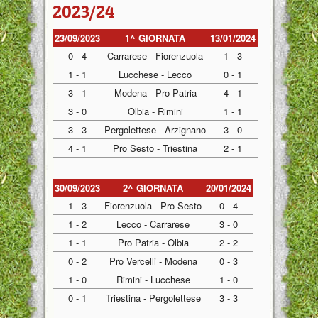
2023/24
23/09/2023
1^ GIORNATA
13/01/2024
0 - 4
Carrarese - Fiorenzuola
1 - 3
1 - 1
Lucchese - Lecco
0 - 1
3 - 1
Modena - Pro Patria
4 - 1
3 - 0
Olbia - Rimini
1 - 1
3 - 3
Pergolettese - Arzignano
3 - 0
4 - 1
Pro Sesto - Triestina
2 - 1
30/09/2023
2^ GIORNATA
20/01/2024
1 - 3
Fiorenzuola - Pro Sesto
0 - 4
1 - 2
Lecco - Carrarese
3 - 0
1 - 1
Pro Patria - Olbia
2 - 2
0 - 2
Pro Vercelli - Modena
0 - 3
1 - 0
Rimini - Lucchese
1 - 0
0 - 1
Triestina - Pergolettese
3 - 3