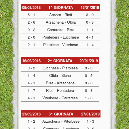
09/09/2018
1^ GIORNATA
13/01/2019
5 - 1
Arezzo - Rieti
3 - 0
2 - 6
Arzachena - Olbia
0 - 3
0 - 2
Carrarese - Pisa
1 - 1
2 - 0
Pontedera - Lucchese
4 - 1
2 - 1
Pistoiese - Viterbese
1 - 4
16/09/2018
2^ GIORNATA
20/01/2019
0 - 3
Lucchese - Pistoiese
3 - 0
1 - 4
Olbia - Siena
0 - 5
4 - 1
Pisa - Arzachena
3 - 0
1 - 7
Rieti - Pontedera
0 - 3
4 - 1
Viterbese - Carrarese
1 - 0
23/09/2018
3^ GIORNATA
27/01/2019
1 - 2
Arzachena - Viterbese
1 - 3
2 - 1
Carrarese - Lucchese
0 - 0