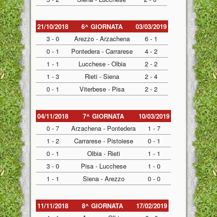
21/10/2018
6^ GIORNATA
03/03/2019
3 - 0
Arezzo - Arzachena
6 - 1
0 - 1
Pontedera - Carrarese
4 - 2
1 - 1
Lucchese - Olbia
2 - 2
1 - 3
Rieti - Siena
2 - 4
0 - 1
Viterbese - Pisa
2 - 2
04/11/2018
7^ GIORNATA
10/03/2019
0 - 7
Arzachena - Pontedera
1 - 7
1 - 2
Carrarese - Pistoiese
0 - 1
0 - 1
Olbia - Rieti
1 - 1
3 - 0
Pisa - Lucchese
1 - 0
1 - 1
Siena - Arezzo
0 - 0
11/11/2018
8^ GIORNATA
17/02/2019