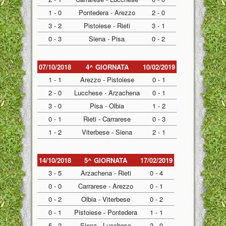
1 - 0
Pontedera - Arezzo
2 - 0
3 - 2
Pistoiese - Rieti
3 - 1
0 - 3
Siena - Pisa
0 - 2
07/10/2018
4^ GIORNATA
10/02/2019
1 - 1
Arezzo - Pistoiese
0 - 1
2 - 0
Lucchese - Arzachena
0 - 1
3 - 0
Pisa - Olbia
1 - 2
0 - 1
Rieti - Carrarese
0 - 3
1 - 2
Viterbese - Siena
2 - 1
14/10/2018
5^ GIORNATA
17/02/2019
3 - 5
Arzachena - Rieti
0 - 4
0 - 0
Carrarese - Arezzo
0 - 1
0 - 2
Olbia - Viterbese
0 - 2
0 - 1
Pistoiese - Pontedera
1 - 1
5 - 2
Siena - Lucchese
2 - 0