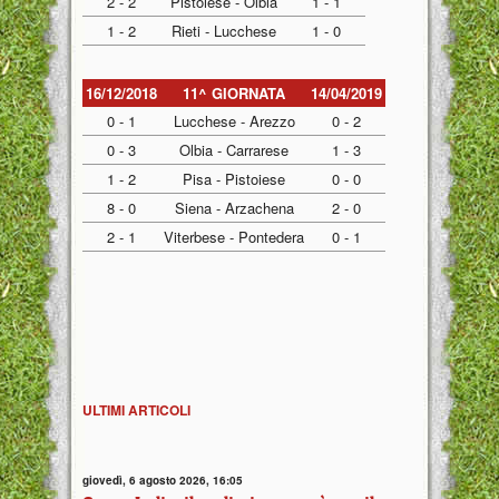
2 - 2
Pistoiese - Olbia
1 - 1
1 - 2
Rieti - Lucchese
1 - 0
16/12/2018
11^ GIORNATA
14/04/2019
0 - 1
Lucchese - Arezzo
0 - 2
0 - 3
Olbia - Carrarese
1 - 3
1 - 2
Pisa - Pistoiese
0 - 0
8 - 0
Siena - Arzachena
2 - 0
2 - 1
Viterbese - Pontedera
0 - 1
ULTIMI ARTICOLI
giovedì, 6 agosto 2026, 16:05