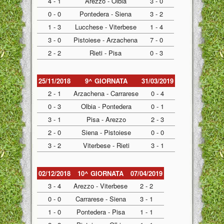
4 - 1
Arezzo - Olbia
3 - 0
0 - 0
Pontedera - Siena
3 - 2
1 - 3
Lucchese - Viterbese
1 - 4
3 - 0
Pistoiese - Arzachena
7 - 0
2 - 2
Rieti - Pisa
0 - 3
25/11/2018
9^ GIORNATA
31/03/2019
2 - 1
Arzachena - Carrarese
0 - 4
0 - 3
Olbia - Pontedera
0 - 1
3 - 1
Pisa - Arezzo
2 - 3
2 - 0
Siena - Pistoiese
0 - 0
3 - 2
Viterbese - Rieti
3 - 1
02/12/2018
10^ GIORNATA
07/04/2019
3 - 4
Arezzo - Viterbese
2 - 2
0 - 0
Carrarese - Siena
3 - 1
1 - 0
Pontedera - Pisa
1 - 1