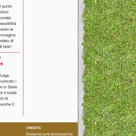
il punto
ortivo
munale:
ossibilità
ento la
 immagino
ordato di
i farlo”
6
re
a Lega
municato i
e in Serie
 il totale
ri di
 anche il
CREDITS
Designed and developed by