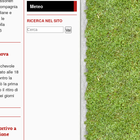
ossoneri
Meteo
 compagnia
liane e
 le
RICERCA NEL SITO
lla
6
uova
ichevole
ato alle 18
ntro la
ò la prima
l ritiro di
i giorni
ortivo a
ione