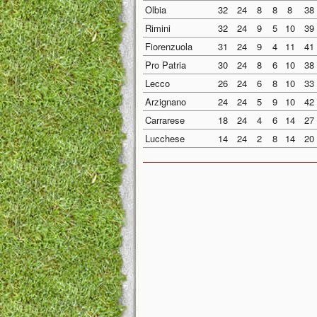
Olbia
32
24
8
8
8
38
Rimini
32
24
9
5
10
39
Fiorenzuola
31
24
9
4
11
41
Pro Patria
30
24
8
6
10
38
Lecco
26
24
6
8
10
33
Arzignano
24
24
5
9
10
42
Carrarese
18
24
4
6
14
27
Lucchese
14
24
2
8
14
20