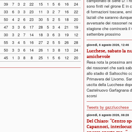
campionato di Serie D: i r
39
7
3
2
22
15
1
5
6
16
24
sono finiti nel girone E in
33
6
3
3
23
11
3
2
7
16
22
di formazioni toscane, emi
laziali che saranno dunque
50
4
2
6
23
30
5
2
5
18
20
avversarie dei rossoneri ne
47
3
3
6
17
28
5
3
4
21
19
stagione che comincerà il 
settembre prossimo
30
3
2
7
14
18
3
6
3
19
12
55
3
4
5
16
27
2
5
5
26
28
giovedì, 6 agosto 2026, 12:46
50
3
3
6
14
26
1
3
8
13
24
Lucchese, sabato la n
amichevole
45
1
3
8
8
25
1
5
6
12
20
Resa nota la prossima am
dei rossoneri che sarà sab
allo stadio di Saltocchio co
Primavera del Livorno. Sar
uscita della Lucchese dopo i
Castelnuovo Garfagnana de
scorsi
Tweets by gazzlucchese
giovedì, 6 agosto 2026, 08:28
Del Chiaro: "Centro sp
Capannori, interlocuz