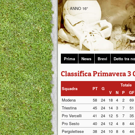
ANNO 16°
Prima
News
Brevi
Detto tra no
Classifica Primavera 3
Totale
Squadra
PT
G
V
N
P
GF
Modena
58
24
18
4
2
69
Triestina
45
24
14
3
7
51
Pro Vercelli
41
24
12
5
7
35
Pro Sesto
40
24
12
4
8
44
Pergolettese
38
24
10
8
6
44