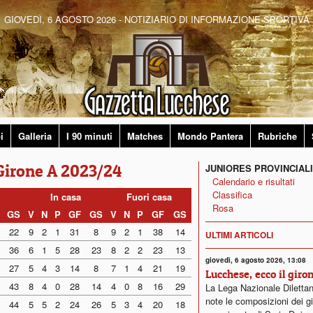
GIOVEDÌ, 6 AGOSTO 2026 - NOTIZIARIO DI INFORMAZIONE SPORTIVA
i
Galleria
I 90 minuti
Matches
Mondo Pantera
Rubriche
 Girone A 2023/24
JUNIORES PROVINCIALI
Calendario e risultati
Classifica
In casa
Fuori casa
Rosa
GS
V
N
P
GF
GS
V
N
P
GF
GS
22
9
2
1
31
8
9
2
1
38
14
ULTIMI ARTICOLI
36
6
1
5
28
23
8
2
2
23
13
giovedì, 6 agosto 2026, 13:08
27
5
4
3
14
8
7
1
4
21
19
Lucchese, ecco il giro
43
8
4
0
28
14
4
0
8
16
29
La Lega Nazionale Dilettan
note le composizioni dei gi
44
5
5
2
24
26
5
3
4
20
18