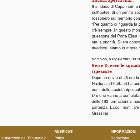
ancora aperta ma..."
Il sindaco di Capannori fa 
sull'ipotesi di un centro sp
rossonero sul territorio co
“Per quanto ci riguarda la p
c'è sempre. In questo mom
questione del Porta Elisa
sia la priorità. Si era conc
rivedersi, siamo in attesa d
mercoledì, 5 agosto 2026, 19:1
Serie D, ecco le squad
ripescate
Dopo un rinvio di 48 ore l
Nazionale Dilettanti ha co
nomi delle società ripescat
D e che vanno a completare
delle 162 formazioni ai nast
partenza. Ecco i nomi: c'è
Grassina
RUBRICHE
INFORMAZIONI
a autorizzata dal Tribunale di
Prima
Redazione