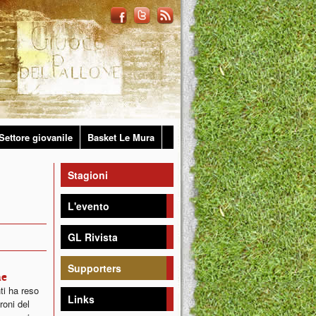
Settore giovanile
Basket Le Mura
Stagioni
L'evento
GL Rivista
Supporters
ne
ti ha reso
Links
roni del