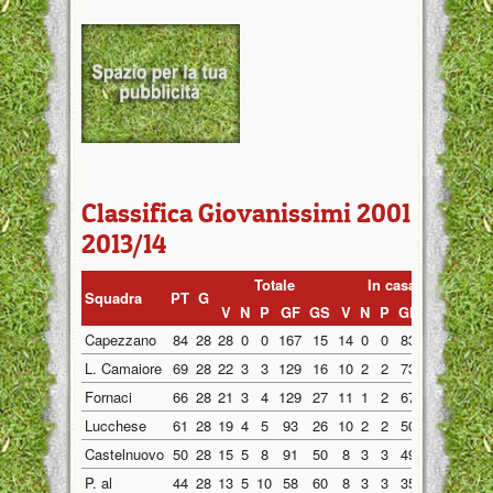
Classifica Giovanissimi 2001
2013/14
Totale
In casa
Fuo
Squadra
PT
G
V
N
P
GF
GS
V
N
P
GF
GS
V
N
Capezzano
84
28
28
0
0
167
15
14
0
0
83
8
14
0
L. Camaiore
69
28
22
3
3
129
16
10
2
2
73
10
12
1
Fornaci
66
28
21
3
4
129
27
11
1
2
67
13
10
2
Lucchese
61
28
19
4
5
93
26
10
2
2
50
14
9
2
Castelnuovo
50
28
15
5
8
91
50
8
3
3
49
24
7
2
P. al
44
28
13
5
10
58
60
8
3
3
35
28
5
2