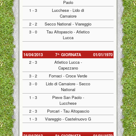
Paolo
1 - 3
Lucchese - Lido di
Camaiore
2 - 2
Secco National - Viareggio
3 - 0
Tau Altopascio - Atletico
Lucca
14/04/2013
7^ GIORNATA
01/01/1970
2 - 3
Atletico Lucca -
Capezzano
3 - 2
Fornaci - Croce Verde
3 - 0
Lido di Camaiore - Secco
National
1 - 3
Pieve San Paolo -
Lucchese
2 - 3
Porcari - Tau Altopascio
1 - 3
Viareggio - Castelnuovo G
21/04/2013
8^ GIORNATA
01/01/1970