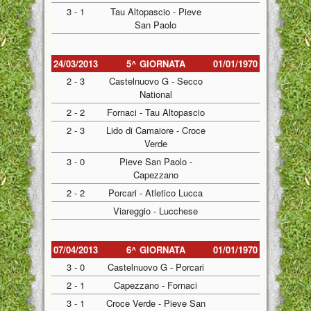
3 - 1
Tau Altopascio - Pieve
San Paolo
24/03/2013
5^ GIORNATA
01/01/1970
2 - 3
Castelnuovo G - Secco
National
2 - 2
Fornaci - Tau Altopascio
2 - 3
Lido di Camaiore - Croce
Verde
3 - 0
Pieve San Paolo -
Capezzano
2 - 2
Porcari - Atletico Lucca
Viareggio - Lucchese
07/04/2013
6^ GIORNATA
01/01/1970
3 - 0
Castelnuovo G - Porcari
2 - 1
Capezzano - Fornaci
3 - 1
Croce Verde - Pieve San