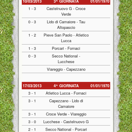
10/03/2013
3^ GIORNATA
01/01/1970
1 - 3
Castelnuovo G - Croce
Verde
0 - 3
Lido di Camaiore - Tau
Altopascio
1 - 2
Pieve San Paolo - Atletico
Lucca
1 - 3
Porcari - Fornaci
0 - 3
Secco National -
Lucchese
Viareggio - Capezzano
17/03/2013
4^ GIORNATA
01/01/1970
3 - 1
Atletico Lucca - Fornaci
3 - 1
Capezzano - Lido di
Camaiore
3 - 1
Croce Verde - Viareggio
3 - 0
Lucchese - Castelnuovo G
2 - 1
Secco National - Porcari