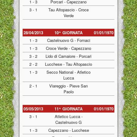
1 - 3
Porcari - Capezzano
3 - 1
Tau Altopascio - Croce
Verde
28/04/2013
10^ GIORNATA
01/01/1970
1 - 3
Castelnuovo G - Fornaci
1 - 3
Croce Verde - Capezzano
3 - 2
Lido di Camaiore - Porcari
2 - 2
Lucchese - Tau Altopascio
1 - 3
Secco National - Atletico
Lucca
2 - 1
Viareggio - Pieve San
Paolo
05/05/2013
11^ GIORNATA
01/01/1970
3 - 1
Atletico Lucca -
Castelnuovo G
1 - 3
Capezzano - Lucchese