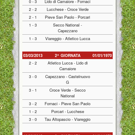
0 - 3
Lido di Camaiore - Fornaci
2 - 2
Lucchese - Croce Verde
2 - 1
Pieve San Paolo - Porcari
1 - 3
Secco National -
Capezzano
1 - 3
Viareggio - Atletico Lucca
03/03/2013
2^ GIORNATA
01/01/1970
2 - 2
Atletico Lucca - Lido di
Camaiore
3 - 0
Capezzano - Castelnuovo
G
3 - 1
Croce Verde - Secco
National
3 - 2
Fornaci - Pieve San Paolo
1 - 2
Porcari - Lucchese
3 - 0
Tau Altopascio - Viareggio