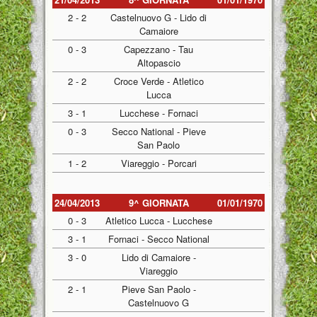
2 - 2
Castelnuovo G - Lido di
Camaiore
0 - 3
Capezzano - Tau
Altopascio
2 - 2
Croce Verde - Atletico
Lucca
3 - 1
Lucchese - Fornaci
0 - 3
Secco National - Pieve
San Paolo
1 - 2
Viareggio - Porcari
24/04/2013
9^ GIORNATA
01/01/1970
0 - 3
Atletico Lucca - Lucchese
3 - 1
Fornaci - Secco National
3 - 0
Lido di Camaiore -
Viareggio
2 - 1
Pieve San Paolo -
Castelnuovo G