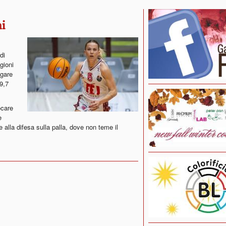
ni
di
gioni
 gare
9,7
ocare
e
alla difesa sulla palla, dove non teme il