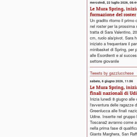
mercoledì, 22 luglio 2026, 08:4
Le Mura Spring, inizia
formazione del roster
Un gradito ritorno il primo 
nel roster per la prossima 
tratta di Sara Valentino, 2
cm, ruolo ala/pivot. Sara ha
iniziato a frequentare il pa
minibasket di Spring, per 
alle Esordienti e al succe
settore giovanile
Tweets by gazzlucchese
sabato, 6 giugno 2026, 11:56
Le Mura Spring, inizi
finali nazionali di Ud
Inizia lunedì 8 giugno alle 
l'avventura delle ragazze d
Greenlucca alle finali nazio
Udine. Inserite nel grupp
Toscana2 avranno come av
nella prima fase di qualifi
Giants Marghera, San Raf