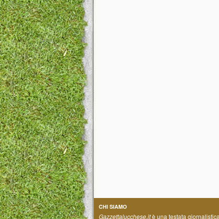
CHI SIAMO
Gazzettalucchese.it
è una testata giornalistic