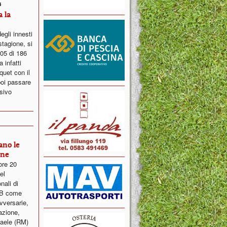
4
 la
degli innesti
stagione, si
005 di 186
 infatti
rquet con il
poi passare
ssivo
ano le
ine
ore 20
el
nali di
o B come
versarie,
cazione,
faele (RM)