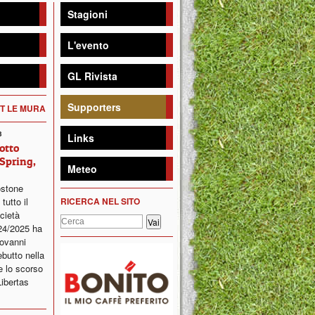
Stagioni
L'evento
GL Rivista
Supporters
ET LE MURA
3
Links
sotto
Spring,
Meteo
ostone
tutto il
RICERCA NEL SITO
cietà
24/2025 ha
iovanni
ebutto nella
e lo scorso
Libertas