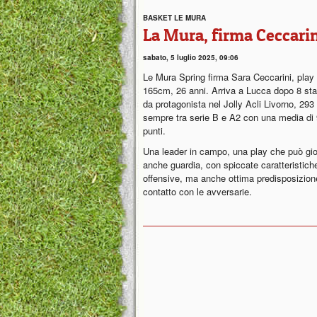
BASKET LE MURA
La Mura, firma Ceccari
sabato, 5 luglio 2025, 09:06
Le Mura Spring firma Sara Ceccarini, play 
165cm, 26 anni. Arriva a Lucca dopo 8 sta
da protagonista nel Jolly Acli Livorno, 293
sempre tra serie B e A2 con una media di 
punti.
Una leader in campo, una play che può gi
anche guardia, con spiccate caratteristich
offensive, ma anche ottima predisposizione 
contatto con le avversarie.