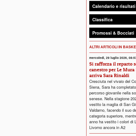
Calendario e risultati
Classifica
Promossi & Bocciati
ALTRI ARTICOLI IN BASK
mercoledì, 29 luglio 2026, 08:5
Si rafforza il reparto 
canestro per Le Mura 
arriva Sara Rinaldi
Cresciuta nel vivaio del C
Siena, Sara ha completato 
percorso giovanile nella so
senese. Nella stagione 20
vestito la maglia di San G
Valdarno, facendo il suo d
categoria superiore, mentr
anno ha vestito i colori di 
Livorno ancora in A2