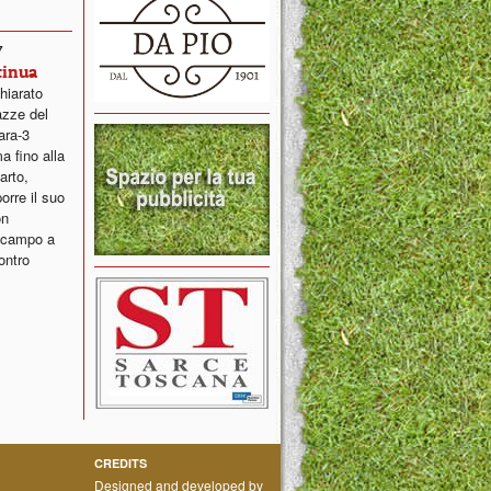
7
tinua
hiarato
gazze del
ara-3
a fino alla
arto,
rre il suo
on
n campo a
ontro
CREDITS
Designed and developed by