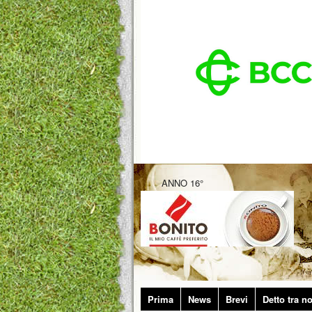
ANNO 16°
Prima
News
Brevi
Detto tra no