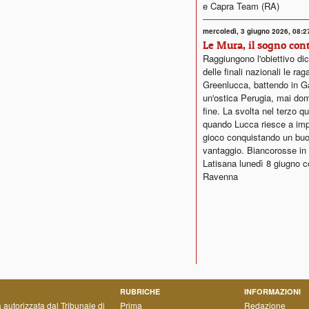
e Capra Team (RA)
mercoledì, 3 giugno 2026, 08:2
Le Mura, il sogno con
Raggiungono l'obiettivo dic
delle finali nazionali le ra
Greenlucca, battendo in G
un'ostica Perugia, mai dom
fine. La svolta nel terzo qu
quando Lucca riesce a impo
gioco conquistando un bu
vantaggio. Biancorosse i
Latisana lunedì 8 giugno c
Ravenna
RUBRICHE
INFORMAZIONI
a autorizzata dal Tribunale di
Prima
Redazione