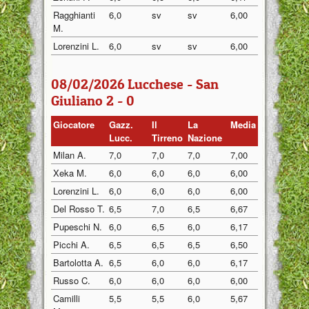
Ragghianti
6,0
sv
sv
6,00
M.
Lorenzini L.
6,0
sv
sv
6,00
08/02/2026 Lucchese - San
Giuliano 2 - 0
Giocatore
Gazz.
Il
La
Media
Lucc.
Tirreno
Nazione
Milan A.
7,0
7,0
7,0
7,00
Xeka M.
6,0
6,0
6,0
6,00
Lorenzini L.
6,0
6,0
6,0
6,00
Del Rosso T.
6,5
7,0
6,5
6,67
Pupeschi N.
6,0
6,5
6,0
6,17
Picchi A.
6,5
6,5
6,5
6,50
Bartolotta A.
6,5
6,0
6,0
6,17
Russo C.
6,0
6,0
6,0
6,00
Camilli
5,5
5,5
6,0
5,67