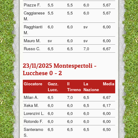
Piazze F.
5,5
5,5
6,0
5,67
Caggianese
5,5
5,5
6,0
5,67
M.
Ragghianti
6,0
6,0
sv
6,00
M.
Mauro M.
sv
6,0
sv
6,00
Russo C.
6,5
6,5
7,0
6,67
23/11/2025 Montespertoli -
Lucchese 0 - 2
Giocatore
Gazz.
Il
La
Media
Lucc.
Tirreno
Nazione
Milan A.
6,5
7,0
6,5
6,67
Xeka M.
6,0
6,0
6,5
6,17
Lorenzini L.
6,0
6,0
6,0
6,00
Rotondo F.
6,0
6,0
6,0
6,00
Santeramo
6,5
6,5
6,5
6,50
S.