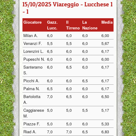
15/10/2025 Viareggio - Lucchese 1
- 1
Giocatore
Gazz.
Il
La
Media
Lucc.
Tirreno
Nazione
Milan A.
6,0
6,0
6,0
6,00
Venanzi F.
5,5
5,5
6,0
5,67
Lorenzini L.
6,5
6,0
6,0
6,17
Pupeschi N.
6,0
6,0
6,0
6,00
Santeramo
6,0
6,5
6,0
6,17
S.
Picchi A.
6,0
6,0
6,5
6,17
Palma N.
6,5
6,0
6,0
6,17
Bartolotta
7,0
6,5
6,0
6,50
A.
Caggianese
5,0
5,0
5,5
5,17
M.
Piazze F.
5,0
5,0
6,0
5,33
Riad A.
7,0
7,0
6,5
6,83