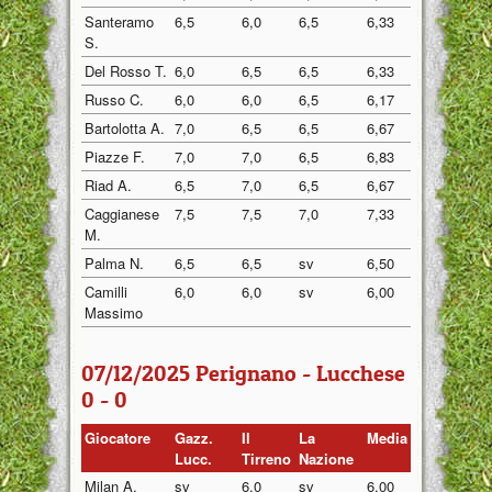
Santeramo
6,5
6,0
6,5
6,33
S.
Del Rosso T.
6,0
6,5
6,5
6,33
Russo C.
6,0
6,0
6,5
6,17
Bartolotta A.
7,0
6,5
6,5
6,67
Piazze F.
7,0
7,0
6,5
6,83
Riad A.
6,5
7,0
6,5
6,67
Caggianese
7,5
7,5
7,0
7,33
M.
Palma N.
6,5
6,5
sv
6,50
Camilli
6,0
6,0
sv
6,00
Massimo
07/12/2025 Perignano - Lucchese
0 - 0
Giocatore
Gazz.
Il
La
Media
Lucc.
Tirreno
Nazione
Milan A.
sv
6,0
sv
6,00