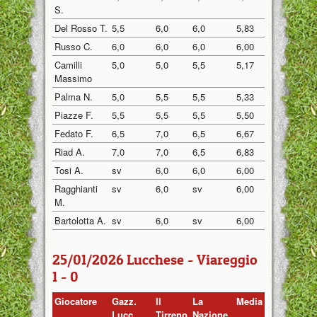
S.
Del Rosso T.
5,5
6,0
6,0
5,83
Russo C.
6,0
6,0
6,0
6,00
Camilli
5,0
5,0
5,5
5,17
Massimo
Palma N.
5,0
5,5
5,5
5,33
Piazze F.
5,5
5,5
5,5
5,50
Fedato F.
6,5
7,0
6,5
6,67
Riad A.
7,0
7,0
6,5
6,83
Tosi A.
sv
6,0
6,0
6,00
Ragghianti
sv
6,0
sv
6,00
M.
Bartolotta A.
sv
6,0
sv
6,00
25/01/2026 Lucchese - Viareggio
1 - 0
Giocatore
Gazz.
Il
La
Media
Lucc.
Tirreno
Nazione