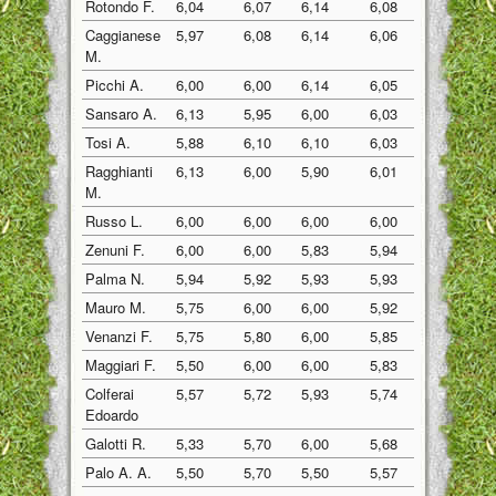
Rotondo F.
6,04
6,07
6,14
6,08
Caggianese
5,97
6,08
6,14
6,06
M.
Picchi A.
6,00
6,00
6,14
6,05
Sansaro A.
6,13
5,95
6,00
6,03
Tosi A.
5,88
6,10
6,10
6,03
Ragghianti
6,13
6,00
5,90
6,01
M.
Russo L.
6,00
6,00
6,00
6,00
Zenuni F.
6,00
6,00
5,83
5,94
Palma N.
5,94
5,92
5,93
5,93
Mauro M.
5,75
6,00
6,00
5,92
Venanzi F.
5,75
5,80
6,00
5,85
Maggiari F.
5,50
6,00
6,00
5,83
Colferai
5,57
5,72
5,93
5,74
Edoardo
Galotti R.
5,33
5,70
6,00
5,68
Palo A. A.
5,50
5,70
5,50
5,57