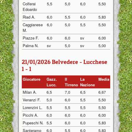
Colferai
5,5
5,0
6,0
5,50
Edoardo
Riad A.
6,0
5,5
6,0
5,83
Caggianese
6,0
5,0
5,5
5,50
M.
Piazze F.
6,0
6,0
sv
6,00
Palma N.
sv
5,0
sv
5,00
21/01/2026 Belvedere - Lucchese
1 - 1
Giocatore
Gazz.
Il
La
Media
Lucc.
Tirreno
Nazione
Milan A.
6,5
7,0
6,5
6,67
Venanzi F.
5,0
6,0
5,5
5,50
Lorenzini L.
5,5
5,5
5,5
5,50
Picchi A.
6,0
6,0
6,0
6,00
Pupeschi N.
5,5
6,0
6,0
5,83
Santeramo
6,0
5,5
6,0
5,83