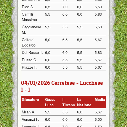
Riad A.
6,5
7,0
6,0
6,50
Camilli
5,5
6,0
6,0
5,83
Massimo
Caggianese
5,5
5,5
5,5
5,50
M.
Colferai
5,0
6,5
5,5
5,67
Edoardo
Del Rosso T.
6,0
6,0
5,5
5,83
Russo C.
6,0
5,5
5,5
5,67
Piazze F.
6,0
5,5
5,5
5,67
04/01/2026 Cerretese - Lucchese
1 - 1
Giocatore
Gazz.
Il
La
Media
Lucc.
Tirreno
Nazione
Milan A.
5,5
5,5
6,0
5,67
Venanzi F.
6,0
6,0
6,0
6,00
Lorenzini L.
6,5
7,0
6,0
6,50