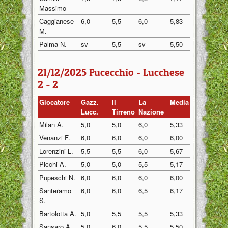
Massimo
Caggianese
6,0
5,5
6,0
5,83
M.
Palma N.
sv
5,5
sv
5,50
21/12/2025 Fucecchio - Lucchese
2 - 2
Giocatore
Gazz.
Il
La
Media
Lucc.
Tirreno
Nazione
Milan A.
5,0
5,0
6,0
5,33
Venanzi F.
6,0
6,0
6,0
6,00
Lorenzini L.
5,5
5,5
6,0
5,67
Picchi A.
5,0
5,0
5,5
5,17
Pupeschi N.
6,0
6,0
6,0
6,00
Santeramo
6,0
6,0
6,5
6,17
S.
Bartolotta A.
5,0
5,5
5,5
5,33
Sansaro A.
5,0
6,0
5,5
5,50