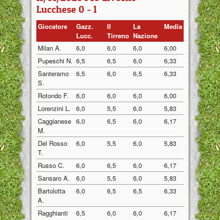
Lucchese 0 - 1
Giocatore
Gazz.
Il
La
Media
Lucc.
Tirreno
Nazione
Milan A.
6,0
6,0
6,0
6,00
Pupeschi N.
6,5
6,5
6,0
6,33
Santeramo
6,5
6,0
6,5
6,33
S.
Rotondo F.
6,0
6,0
6,0
6,00
Lorenzini L.
6,0
5,5
6,0
5,83
Caggianese
6,0
6,5
6,0
6,17
M.
Del Rosso
6,0
5,5
6,0
5,83
T.
Russo C.
6,0
6,5
6,0
6,17
Sansaro A.
6,0
5,5
6,0
5,83
Bartolotta
6,0
6,5
6,5
6,33
A.
Ragghianti
6,5
6,0
6,0
6,17