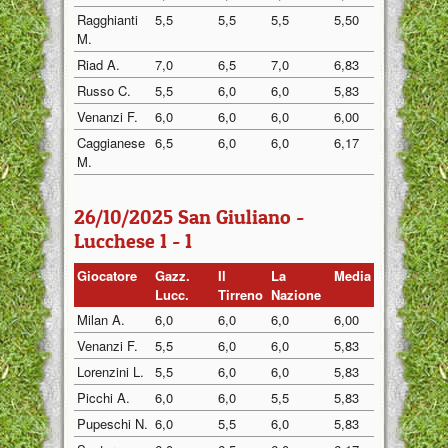
Ragghianti
5,5
5,5
5,5
5,50
M.
Riad A.
7,0
6,5
7,0
6,83
Russo C.
5,5
6,0
6,0
5,83
Venanzi F.
6,0
6,0
6,0
6,00
Caggianese
6,5
6,0
6,0
6,17
M.
26/10/2025 San Giuliano -
Lucchese 1 - 1
Giocatore
Gazz.
Il
La
Media
Lucc.
Tirreno
Nazione
Milan A.
6,0
6,0
6,0
6,00
Venanzi F.
5,5
6,0
6,0
5,83
Lorenzini L.
5,5
6,0
6,0
5,83
Picchi A.
6,0
6,0
5,5
5,83
Pupeschi N.
6,0
5,5
6,0
5,83