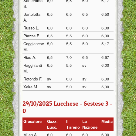
Santeramo
6,0
6,5
6,0
6,17
S.
Bartolotta
6,5
6,5
6,5
6,50
A.
Russo L.
6,0
6,0
6,0
6,00
Piazze F.
6,5
5,5
6,0
6,00
Caggianese
5,0
5,5
5,0
5,17
M.
Riad A.
6,5
7,0
6,5
6,67
Ragghianti
6,5
5,5
sv
6,00
M.
Rotondo F.
sv
6,0
sv
6,00
Xeka M.
sv
5,0
sv
5,00
29/10/2025 Lucchese - Sestese 3 -
0
Giocatore
Gazz.
Il
La
Media
Lucc.
Tirreno
Nazione
Milan A.
6,0
6,0
6,0
6,00