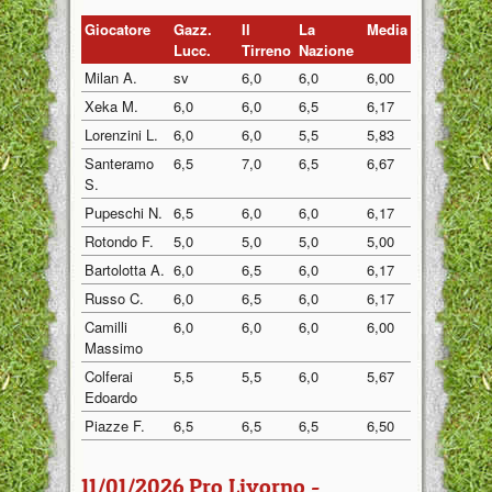
Giocatore
Gazz.
Il
La
Media
Lucc.
Tirreno
Nazione
Milan A.
sv
6,0
6,0
6,00
Xeka M.
6,0
6,0
6,5
6,17
Lorenzini L.
6,0
6,0
5,5
5,83
Santeramo
6,5
7,0
6,5
6,67
S.
Pupeschi N.
6,5
6,0
6,0
6,17
Rotondo F.
5,0
5,0
5,0
5,00
Bartolotta A.
6,0
6,5
6,0
6,17
Russo C.
6,0
6,5
6,0
6,17
Camilli
6,0
6,0
6,0
6,00
Massimo
Colferai
5,5
5,5
6,0
5,67
Edoardo
Piazze F.
6,5
6,5
6,5
6,50
11/01/2026 Pro Livorno -