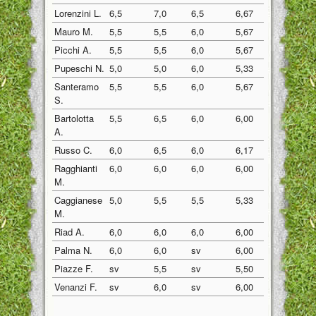
Lorenzini L.
6,5
7,0
6,5
6,67
Mauro M.
5,5
5,5
6,0
5,67
Picchi A.
5,5
5,5
6,0
5,67
Pupeschi N.
5,0
5,0
6,0
5,33
Santeramo
5,5
5,5
6,0
5,67
S.
Bartolotta
5,5
6,5
6,0
6,00
A.
Russo C.
6,0
6,5
6,0
6,17
Ragghianti
6,0
6,0
6,0
6,00
M.
Caggianese
5,0
5,5
5,5
5,33
M.
Riad A.
6,0
6,0
6,0
6,00
Palma N.
6,0
6,0
sv
6,00
Piazze F.
sv
5,5
sv
5,50
Venanzi F.
sv
6,0
sv
6,00