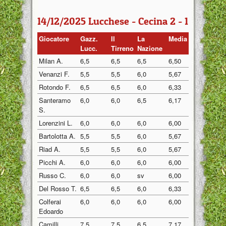
14/12/2025 Lucchese - Cecina 2 - 1
Giocatore
Gazz.
Il
La
Media
Lucc.
Tirreno
Nazione
Milan A.
6,5
6,5
6,5
6,50
Venanzi F.
5,5
5,5
6,0
5,67
Rotondo F.
6,5
6,5
6,0
6,33
Santeramo
6,0
6,0
6,5
6,17
S.
Lorenzini L.
6,0
6,0
6,0
6,00
Bartolotta A.
5,5
5,5
6,0
5,67
Riad A.
5,5
5,5
6,0
5,67
Picchi A.
6,0
6,0
6,0
6,00
Russo C.
6,0
6,0
sv
6,00
Del Rosso T.
6,5
6,5
6,0
6,33
Colferai
6,0
6,0
6,0
6,00
Edoardo
Camilli
7,5
7,5
6,5
7,17