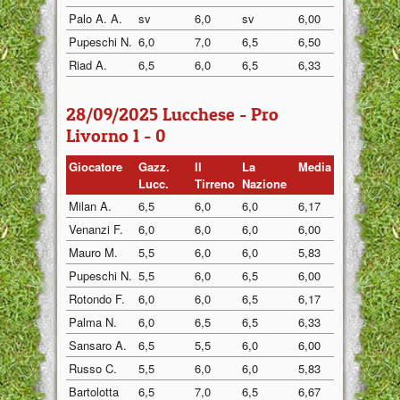
Palo A. A.
sv
6,0
sv
6,00
Pupeschi N.
6,0
7,0
6,5
6,50
Riad A.
6,5
6,0
6,5
6,33
28/09/2025 Lucchese - Pro
Livorno 1 - 0
Giocatore
Gazz.
Il
La
Media
Lucc.
Tirreno
Nazione
Milan A.
6,5
6,0
6,0
6,17
Venanzi F.
6,0
6,0
6,0
6,00
Mauro M.
5,5
6,0
6,0
5,83
Pupeschi N.
5,5
6,0
6,5
6,00
Rotondo F.
6,0
6,0
6,5
6,17
Palma N.
6,0
6,5
6,5
6,33
Sansaro A.
6,5
5,5
6,0
6,00
Russo C.
5,5
6,0
6,0
5,83
Bartolotta
6,5
7,0
6,5
6,67