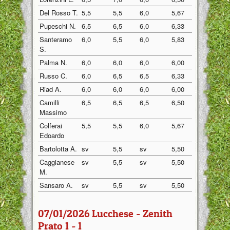
Del Rosso T.
5,5
5,5
6,0
5,67
Pupeschi N.
6,5
6,5
6,0
6,33
Santeramo
6,0
5,5
6,0
5,83
S.
Palma N.
6,0
6,0
6,0
6,00
Russo C.
6,0
6,5
6,5
6,33
Riad A.
6,0
6,0
6,0
6,00
Camilli
6,5
6,5
6,5
6,50
Massimo
Colferai
5,5
5,5
6,0
5,67
Edoardo
Bartolotta A.
sv
5,5
sv
5,50
Caggianese
sv
5,5
sv
5,50
M.
Sansaro A.
sv
5,5
sv
5,50
07/01/2026 Lucchese - Zenith
Prato 1 - 1