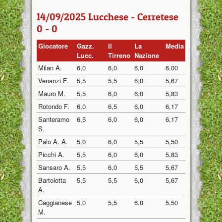
14/09/2025 Lucchese - Cerretese
0 - 0
Giocatore
Gazz.
Il
La
Media
Lucc.
Tirreno
Nazione
Milan A.
6,0
6,0
6,0
6,00
Venanzi F.
5,5
5,5
6,0
5,67
Mauro M.
5,5
6,0
6,0
5,83
Rotondo F.
6,0
6,5
6,0
6,17
Santeramo
6,5
6,0
6,0
6,17
S.
Palo A. A.
5,0
6,0
5,5
5,50
Picchi A.
5,5
6,0
6,0
5,83
Sansaro A.
5,5
6,0
5,5
5,67
Bartolotta
5,5
5,5
6,0
5,67
A.
Caggianese
5,0
5,5
6,0
5,50
M.