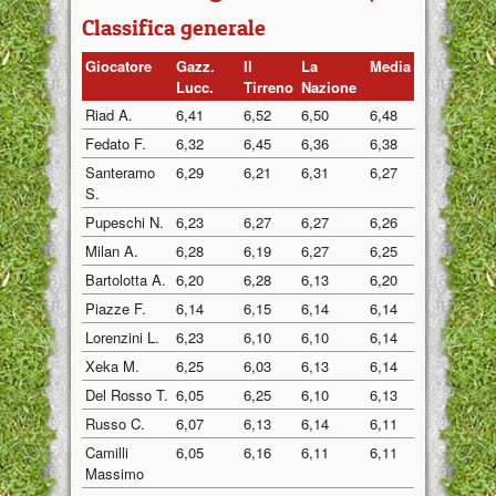
Classifica generale
Giocatore
Gazz.
Il
La
Media
Lucc.
Tirreno
Nazione
Riad A.
6,41
6,52
6,50
6,48
Fedato F.
6,32
6,45
6,36
6,38
Santeramo
6,29
6,21
6,31
6,27
S.
Pupeschi N.
6,23
6,27
6,27
6,26
Milan A.
6,28
6,19
6,27
6,25
Bartolotta A.
6,20
6,28
6,13
6,20
Piazze F.
6,14
6,15
6,14
6,14
Lorenzini L.
6,23
6,10
6,10
6,14
Xeka M.
6,25
6,03
6,13
6,14
Del Rosso T.
6,05
6,25
6,10
6,13
Russo C.
6,07
6,13
6,14
6,11
Camilli
6,05
6,16
6,11
6,11
Massimo