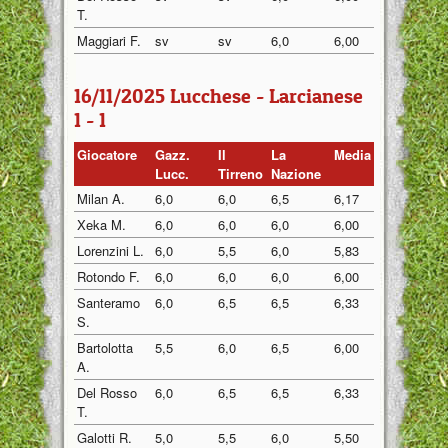
T.
Maggiari F.
sv
sv
6,0
6,00
16/11/2025 Lucchese - Larcianese
1 - 1
Giocatore
Gazz.
Il
La
Media
Lucc.
Tirreno
Nazione
Milan A.
6,0
6,0
6,5
6,17
Xeka M.
6,0
6,0
6,0
6,00
Lorenzini L.
6,0
5,5
6,0
5,83
Rotondo F.
6,0
6,0
6,0
6,00
Santeramo
6,0
6,5
6,5
6,33
S.
Bartolotta
5,5
6,0
6,5
6,00
A.
Del Rosso
6,0
6,5
6,5
6,33
T.
Galotti R.
5,0
5,5
6,0
5,50