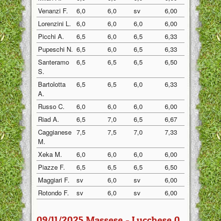
Venanzi F.
6,0
6,0
sv
6,00
Lorenzini L.
6,0
6,0
6,0
6,00
Picchi A.
6,5
6,0
6,5
6,33
Pupeschi N.
6,5
6,0
6,5
6,33
Santeramo
6,5
6,5
6,5
6,50
S.
Bartolotta
6,5
6,5
6,0
6,33
A.
Russo C.
6,0
6,0
6,0
6,00
Riad A.
6,5
7,0
6,5
6,67
Caggianese
7,5
7,5
7,0
7,33
M.
Xeka M.
6,0
6,0
6,0
6,00
Piazze F.
6,5
6,5
6,5
6,50
Maggiari F.
sv
6,0
sv
6,00
Rotondo F.
sv
6,0
sv
6,00
09/11/2025 Massese - Lucchese 0