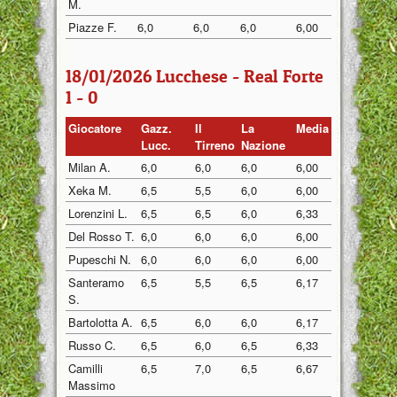
M.
Piazze F.
6,0
6,0
6,0
6,00
18/01/2026 Lucchese - Real Forte
1 - 0
Giocatore
Gazz.
Il
La
Media
Lucc.
Tirreno
Nazione
Milan A.
6,0
6,0
6,0
6,00
Xeka M.
6,5
5,5
6,0
6,00
Lorenzini L.
6,5
6,5
6,0
6,33
Del Rosso T.
6,0
6,0
6,0
6,00
Pupeschi N.
6,0
6,0
6,0
6,00
Santeramo
6,5
5,5
6,5
6,17
S.
Bartolotta A.
6,5
6,0
6,0
6,17
Russo C.
6,5
6,0
6,5
6,33
Camilli
6,5
7,0
6,5
6,67
Massimo