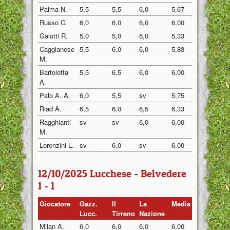
Palma N.
5,5
5,5
6,0
5,67
Russo C.
6,0
6,0
6,0
6,00
Galotti R.
5,0
5,0
6,0
5,33
Caggianese
5,5
6,0
6,0
5,83
M.
Bartolotta
5,5
6,5
6,0
6,00
A.
Palo A. A.
6,0
5,5
sv
5,75
Riad A.
6,5
6,0
6,5
6,33
Ragghianti
sv
sv
6,0
6,00
M.
Lorenzini L.
sv
6,0
sv
6,00
12/10/2025 Lucchese - Belvedere
1 - 1
Giocatore
Gazz.
Il
La
Media
Lucc.
Tirreno
Nazione
Milan A.
6,0
6,0
6,0
6,00