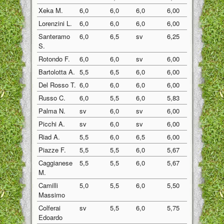
Xeka M.
6,0
6,0
6,0
6,00
Lorenzini L.
6,0
6,0
6,0
6,00
Santeramo
6,0
6,5
sv
6,25
S.
Rotondo F.
6,0
6,0
sv
6,00
Bartolotta A.
5,5
6,5
6,0
6,00
Del Rosso T.
6,0
6,0
6,0
6,00
Russo C.
6,0
5,5
6,0
5,83
Palma N.
sv
6,0
sv
6,00
Picchi A.
sv
6,0
sv
6,00
Riad A.
5,5
6,0
6,5
6,00
Piazze F.
5,5
5,5
6,0
5,67
Caggianese
5,5
5,5
6,0
5,67
M.
Camilli
5,0
5,5
6,0
5,50
Massimo
Colferai
sv
5,5
6,0
5,75
Edoardo