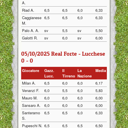
A.
Riad A.
6,5
6,5
6,0
6,33
Caggianese
6,5
6,5
6,0
6,33
M.
Palo A. A.
sv
5,5
sv
5,50
Galotti R.
sv
6,0
sv
6,00
05/10/2025 Real Forte - Lucchese
0 - 0
Giocatore
Gazz.
Il
La
Media
Lucc.
Tirreno
Nazione
Milan A.
6,5
6,0
6,0
6,17
Venanzi F.
6,0
5,5
6,0
5,83
Mauro M.
6,0
6,0
6,0
6,00
Sansaro A.
6,0
6,0
6,0
6,00
Santeramo
6,5
6,5
6,0
6,33
S.
Pupeschi N.
6,5
6,5
6,5
6,50