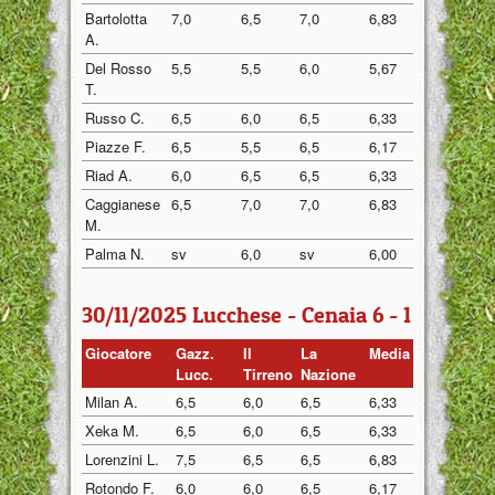
Bartolotta
7,0
6,5
7,0
6,83
A.
Del Rosso
5,5
5,5
6,0
5,67
T.
Russo C.
6,5
6,0
6,5
6,33
Piazze F.
6,5
5,5
6,5
6,17
Riad A.
6,0
6,5
6,5
6,33
Caggianese
6,5
7,0
7,0
6,83
M.
Palma N.
sv
6,0
sv
6,00
30/11/2025 Lucchese - Cenaia 6 - 1
Giocatore
Gazz.
Il
La
Media
Lucc.
Tirreno
Nazione
Milan A.
6,5
6,0
6,5
6,33
Xeka M.
6,5
6,0
6,5
6,33
Lorenzini L.
7,5
6,5
6,5
6,83
Rotondo F.
6,0
6,0
6,5
6,17