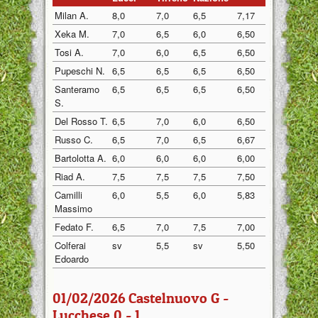
Milan A.
8,0
7,0
6,5
7,17
Xeka M.
7,0
6,5
6,0
6,50
Tosi A.
7,0
6,0
6,5
6,50
Pupeschi N.
6,5
6,5
6,5
6,50
Santeramo
6,5
6,5
6,5
6,50
S.
Del Rosso T.
6,5
7,0
6,0
6,50
Russo C.
6,5
7,0
6,5
6,67
Bartolotta A.
6,0
6,0
6,0
6,00
Riad A.
7,5
7,5
7,5
7,50
Camilli
6,0
5,5
6,0
5,83
Massimo
Fedato F.
6,5
7,0
7,5
7,00
Colferai
sv
5,5
sv
5,50
Edoardo
01/02/2026 Castelnuovo G -
Lucchese 0 - 1