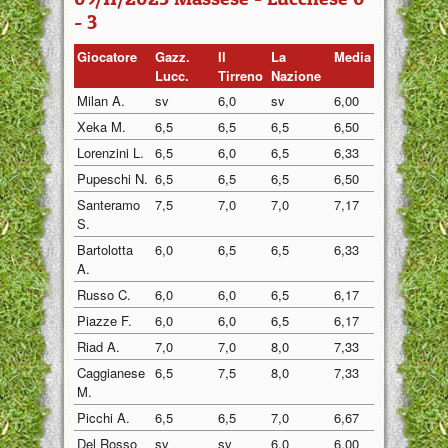
- 3
Giocatore
Gazz.
Il
La
Media
Lucc.
Tirreno
Nazione
Milan A.
sv
6,0
sv
6,00
Xeka M.
6,5
6,5
6,5
6,50
Lorenzini L.
6,5
6,0
6,5
6,33
Pupeschi N.
6,5
6,5
6,5
6,50
Santeramo
7,5
7,0
7,0
7,17
S.
Bartolotta
6,0
6,5
6,5
6,33
A.
Russo C.
6,0
6,0
6,5
6,17
Piazze F.
6,0
6,0
6,5
6,17
Riad A.
7,0
7,0
8,0
7,33
Caggianese
6,5
7,5
8,0
7,33
M.
Picchi A.
6,5
6,5
7,0
6,67
Del Rosso
sv
sv
6,0
6,00