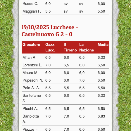
Russo C.
6,0
sv
sv
6,00
Maggiari F.
5,5
sv
sv
5,50
19/10/2025 Lucchese -
Castelnuovo G 2 - 0
Giocatore
Gazz.
Il
La
Media
Lucc.
Tirreno
Nazione
Milan A.
6,5
6,0
6,5
6,33
Lorenzini L.
7,0
6,5
6,0
6,50
Mauro M.
6,0
6,0
6,0
6,00
Pupeschi N.
6,5
6,0
7,0
6,50
Palo A. A.
5,5
5,5
5,5
5,50
Santeramo
6,5
6,0
6,5
6,33
S.
Picchi A.
6,5
6,5
6,5
6,50
Bartolotta
7,0
7,0
6,5
6,83
A.
Piazze F.
6,5
7,0
6,0
6,50