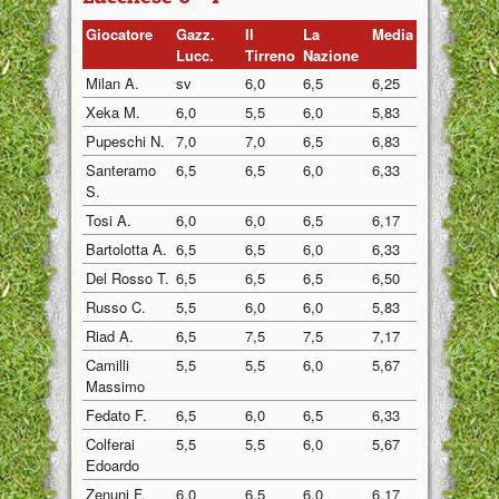
Giocatore
Gazz.
Il
La
Media
Lucc.
Tirreno
Nazione
Milan A.
sv
6,0
6,5
6,25
Xeka M.
6,0
5,5
6,0
5,83
Pupeschi N.
7,0
7,0
6,5
6,83
Santeramo
6,5
6,5
6,0
6,33
S.
Tosi A.
6,0
6,0
6,5
6,17
Bartolotta A.
6,5
6,5
6,0
6,33
Del Rosso T.
6,5
6,5
6,5
6,50
Russo C.
5,5
6,0
6,0
5,83
Riad A.
6,5
7,5
7,5
7,17
Camilli
5,5
5,5
6,0
5,67
Massimo
Fedato F.
6,5
6,0
6,5
6,33
Colferai
5,5
5,5
6,0
5,67
Edoardo
Zenuni F.
6,0
6,5
6,0
6,17