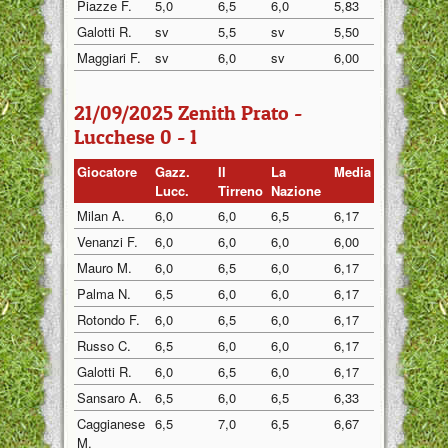
Piazze F.
5,0
6,5
6,0
5,83
Galotti R.
sv
5,5
sv
5,50
Maggiari F.
sv
6,0
sv
6,00
21/09/2025 Zenith Prato -
Lucchese 0 - 1
Giocatore
Gazz.
Il
La
Media
Lucc.
Tirreno
Nazione
Milan A.
6,0
6,0
6,5
6,17
Venanzi F.
6,0
6,0
6,0
6,00
Mauro M.
6,0
6,5
6,0
6,17
Palma N.
6,5
6,0
6,0
6,17
Rotondo F.
6,0
6,5
6,0
6,17
Russo C.
6,5
6,0
6,0
6,17
Galotti R.
6,0
6,5
6,0
6,17
Sansaro A.
6,5
6,0
6,5
6,33
Caggianese
6,5
7,0
6,5
6,67
M.