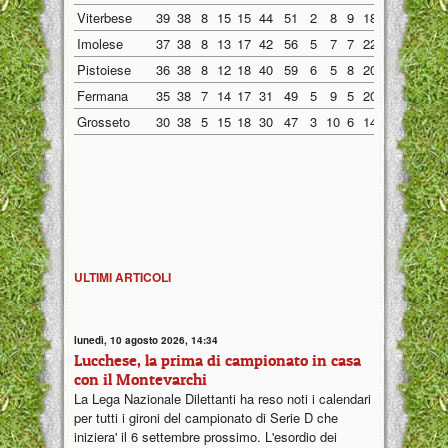
Viterbese
39
38
8
15
15
44
51
2
8
9
18
29
6
7
Imolese
37
38
8
13
17
42
56
5
7
7
22
21
3
6
Pistoiese
36
38
8
12
18
40
59
6
5
8
20
22
2
7
Fermana
35
38
7
14
17
31
49
5
9
5
20
21
2
5
Grosseto
30
38
5
15
18
30
47
3
10
6
14
13
2
5
ULTIMI ARTICOLI
lunedì, 10 agosto 2026, 14:34
Lucchese, la prima di campionato in casa
con il Montevarchi
La Lega Nazionale Dilettanti ha reso noti i calendari
per tutti i gironi del campionato di Serie D che
iniziera' il 6 settembre prossimo. L'esordio dei