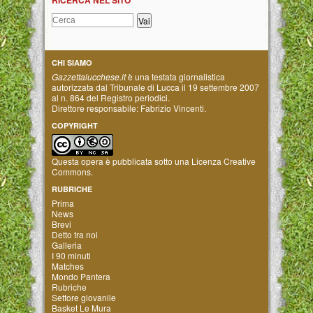
RICERCA NEL SITO
CHI SIAMO
Gazzettalucchese.it
è una testata giornalistica
autorizzata dal Tribunale di Lucca il 19 settembre 2007
al n. 864 del Registro periodici.
Direttore responsabile: Fabrizio Vincenti.
COPYRIGHT
Questa opera è pubblicata sotto una
Licenza Creative
Commons
.
RUBRICHE
Prima
News
Brevi
Detto tra noi
Galleria
I 90 minuti
Matches
Mondo Pantera
Rubriche
Settore giovanile
Basket Le Mura