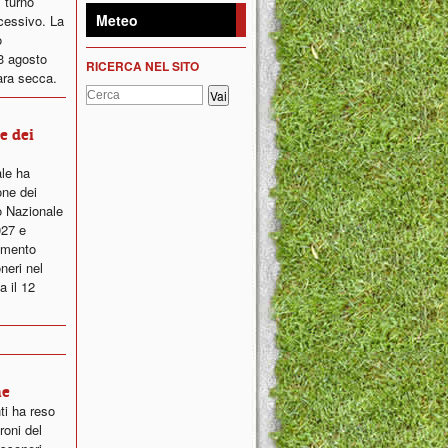
 turno
Meteo
ccessivo. La
o
23 agosto
RICERCA NEL SITO
ara secca.
ne dei
ale ha
one dei
o Nazionale
027 e
lamento
neri nel
a il 12
ne
ti ha reso
roni del