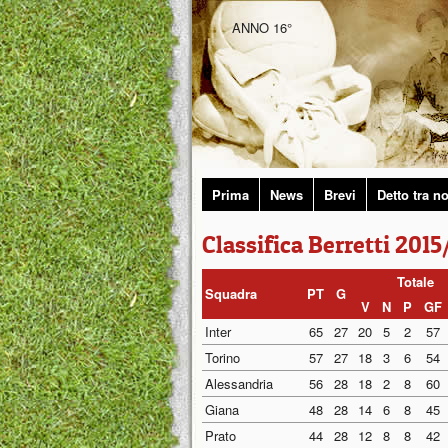
ANNO 16°
Prima
News
Brevi
Detto tra no
Classifica Berretti 2015
Totale
Squadra
PT
G
V
N
P
GF
Inter
65
27
20
5
2
57
Torino
57
27
18
3
6
54
Alessandria
56
28
18
2
8
60
Giana
48
28
14
6
8
45
Prato
44
28
12
8
8
42