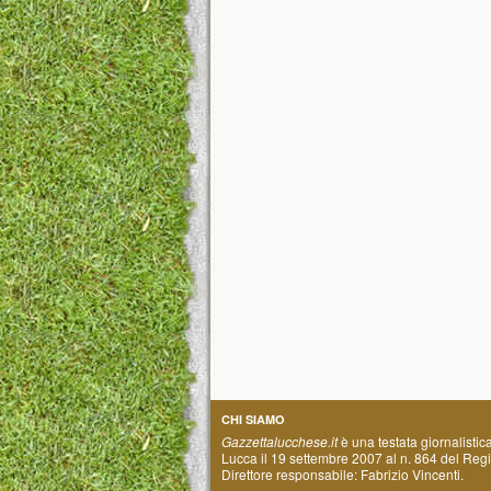
CHI SIAMO
Gazzettalucchese.it
è una testata giornalistic
Lucca il 19 settembre 2007 al n. 864 del Regis
Direttore responsabile: Fabrizio Vincenti.