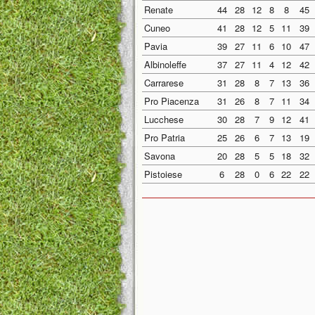
Renate
44
28
12
8
8
45
Cuneo
41
28
12
5
11
39
Pavia
39
27
11
6
10
47
Albinoleffe
37
27
11
4
12
42
Carrarese
31
28
8
7
13
36
Pro Piacenza
31
26
8
7
11
34
Lucchese
30
28
7
9
12
41
Pro Patria
25
26
6
7
13
19
Savona
20
28
5
5
18
32
Pistoiese
6
28
0
6
22
22