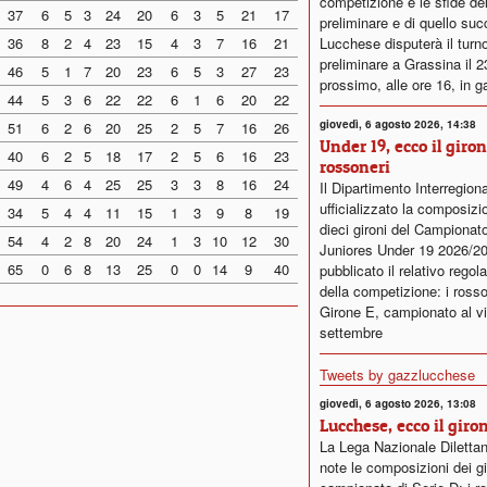
competizione e le sfide del
37
6
5
3
24
20
6
3
5
21
17
preliminare e di quello su
36
8
2
4
23
15
4
3
7
16
21
Lucchese disputerà il turn
preliminare a Grassina il 
46
5
1
7
20
23
6
5
3
27
23
prossimo, alle ore 16, in g
44
5
3
6
22
22
6
1
6
20
22
giovedì, 6 agosto 2026, 14:38
51
6
2
6
20
25
2
5
7
16
26
Under 19, ecco il giro
40
6
2
5
18
17
2
5
6
16
23
rossoneri
49
4
6
4
25
25
3
3
8
16
24
Il Dipartimento Interregion
ufficializzato la composizi
34
5
4
4
11
15
1
3
9
8
19
dieci gironi del Campionat
54
4
2
8
20
24
1
3
10
12
30
Juniores Under 19 2026/2
65
0
6
8
13
25
0
0
14
9
40
pubblicato il relativo rego
della competizione: i rosso
Girone E, campionato al vi
settembre
Tweets by gazzlucchese
giovedì, 6 agosto 2026, 13:08
Lucchese, ecco il giro
La Lega Nazionale Dilettan
note le composizioni dei gi