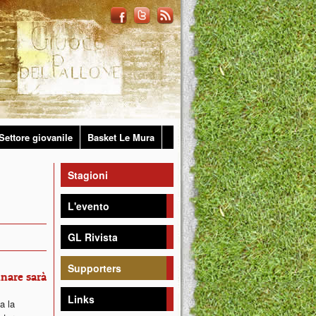
Settore giovanile
Basket Le Mura
Stagioni
L'evento
GL Rivista
Supporters
inare sarà
Links
ta la