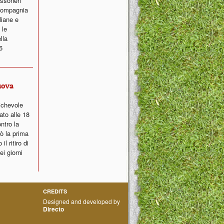
ossoneri
 compagnia
liane e
 le
lla
6
uova
ichevole
ato alle 18
ntro la
ò la prima
l ritiro di
i giorni
CREDITS
Designed and developed by
Directo