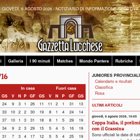
GIOVEDÌ, 6 AGOSTO 2026 - NOTIZIARIO DI INFORMAZIONE SPORTIVA
i
Galleria
I 90 minuti
Matches
Mondo Pantera
Rubriche
/16
JUNIORES PROVINCIALI
Calendario e risultati
Classifica
In casa
Fuori casa
Rosa
GS
V
N
P
GF
GS
V
N
P
GF
GS
24
9
3
1
26
11
11
2
1
31
13
ULTIMI ARTICOLI
33
10
2
2
30
19
8
1
4
24
14
giovedì, 6 agosto 2026, 16:05
37
10
1
3
31
18
8
1
5
29
19
Coppa Italia, il prelim
34
9
2
3
29
15
5
4
5
16
19
con il Grassina
Sono ufficiali le date di tut
31
7
3
4
17
12
5
5
4
25
19