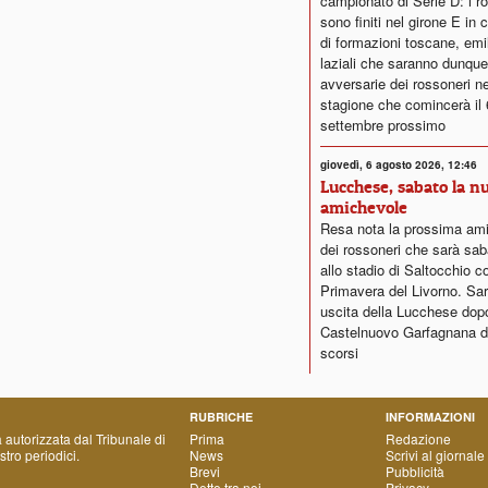
campionato di Serie D: i r
sono finiti nel girone E in
di formazioni toscane, emi
laziali che saranno dunque
avversarie dei rossoneri ne
stagione che comincerà il 
settembre prossimo
giovedì, 6 agosto 2026, 12:46
Lucchese, sabato la n
amichevole
Resa nota la prossima am
dei rossoneri che sarà sab
allo stadio di Saltocchio co
Primavera del Livorno. Sar
uscita della Lucchese dopo i
Castelnuovo Garfagnana de
scorsi
RUBRICHE
INFORMAZIONI
a autorizzata dal Tribunale di
Prima
Redazione
tro periodici.
News
Scrivi al giornale
Brevi
Pubblicità
Detto tra noi
Privacy