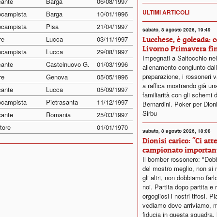
cante
Barga
06/08/1997
ULTIMI ARTICOLI
ocampista
Barga
10/01/1996
ocampista
Pisa
21/04/1997
sabato, 8 agosto 2026, 19:49
re
Lucca
03/11/1997
Lucchese, è goleada: c
Livorno Primavera fin
ocampista
Lucca
29/08/1997
Impegnati a Saltocchio nel
cante
Castelnuovo G.
01/03/1996
allenamento congiunto dall'
preparazione, i rossoneri v
re
Genova
05/05/1996
a raffica mostrando già un
cante
Lucca
05/09/1997
familiarità con gli schemi d
ocampista
Pietrasanta
11/12/1997
Bernardini. Poker per Dionis
Sirbu
cante
Romania
25/03/1997
tore
01/01/1970
sabato, 8 agosto 2026, 18:08
Dionisi carico: "Ci at
campionato importan
Il bomber rossonero: "Dob
del mostro meglio, non si
gli altri, non dobbiamo fa
noi. Partita dopo partita e
orgogliosi i nostri tifosi. P
vediamo dove arriviamo, m
fiducia in questa squadra, 