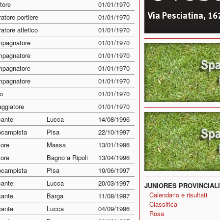
tore
01/01/1970
atore portiere
01/01/1970
atore atletico
01/01/1970
pagnatore
01/01/1970
pagnatore
01/01/1970
pagnatore
01/01/1970
pagnatore
01/01/1970
o
01/01/1970
ggiatore
01/01/1970
cante
Lucca
14/08/1996
ocampista
Pisa
22/10/1997
sore
Massa
13/01/1996
sore
Bagno a Ripoli
13/04/1996
ocampista
Pisa
10/06/1997
cante
Lucca
20/03/1997
JUNIORES PROVINCIALI
Calendario e risultati
cante
Barga
11/08/1997
Classifica
cante
Lucca
04/09/1996
Rosa