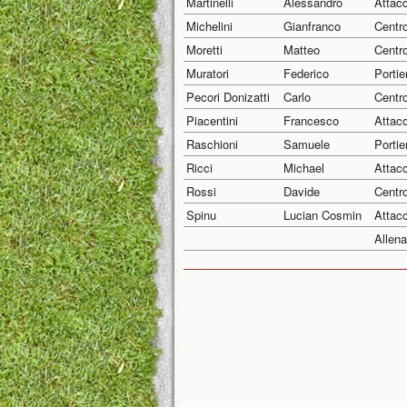
Martinelli
Alessandro
Attac
Michelini
Gianfranco
Centr
Moretti
Matteo
Centr
Muratori
Federico
Portie
Pecori Donizatti
Carlo
Centr
Piacentini
Francesco
Attac
Raschioni
Samuele
Portie
Ricci
Michael
Attac
Rossi
Davide
Centr
Spinu
Lucian Cosmin
Attac
Allena