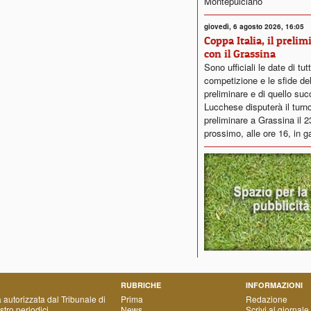
Montepulciano
giovedì, 6 agosto 2026, 16:05
Coppa Italia, il prelim
con il Grassina
Sono ufficiali le date di tut
competizione e le sfide del
preliminare e di quello su
Lucchese disputerà il turn
preliminare a Grassina il 
prossimo, alle ore 16, in g
RUBRICHE
INFORMAZIONI
a autorizzata dal Tribunale di
Prima
Redazione
tro periodici.
News
Scrivi al giornale