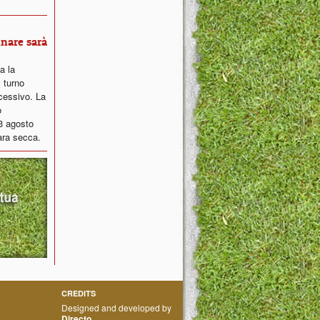
inare sarà
ta la
 turno
ccessivo. La
o
23 agosto
ara secca.
CREDITS
Designed and developed by
Directo