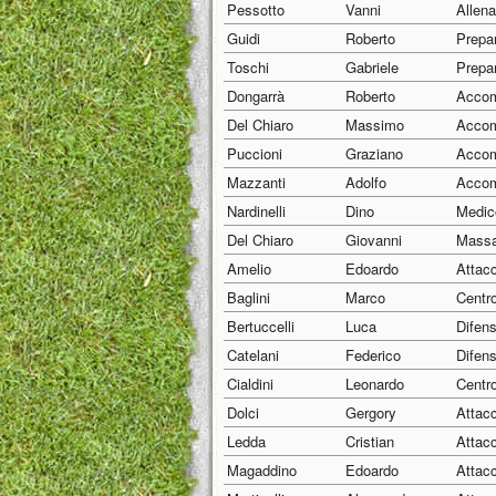
Pessotto
Vanni
Allena
Guidi
Roberto
Prepar
Toschi
Gabriele
Prepar
Dongarrà
Roberto
Accom
Del Chiaro
Massimo
Accom
Puccioni
Graziano
Accom
Mazzanti
Adolfo
Accom
Nardinelli
Dino
Medic
Del Chiaro
Giovanni
Massa
Amelio
Edoardo
Attac
Baglini
Marco
Centr
Bertuccelli
Luca
Difen
Catelani
Federico
Difen
Cialdini
Leonardo
Centr
Dolci
Gergory
Attac
Ledda
Cristian
Attac
Magaddino
Edoardo
Attac