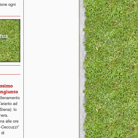
ione ogni
ossimo
ongiunto
allenamento
Taranto ad
Siena): lo
nera.
na alle ore
i-Ceccuzzi”
 di