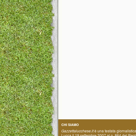
CHI SIAMO
Gazzettalucchese.it
è una testata giornalistic
Lucca il 19 settembre 2007 al n. 864 del Regis