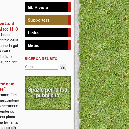
GL Rivista
Supporters
ontro il
isce 11-0
Links
 terzo
inizio della
Meteo
anno in gol
a certa
i mister
RICERCA NEL SITO
i, tris per
tende un
te"
biamo fare
 nascondono
rlo nemmeno
 rendendo
iano piano
a ho tanta
la società