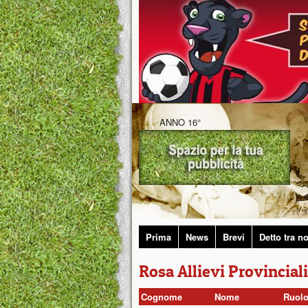
ANNO 16°
Prima
News
Brevi
Detto tra no
Rosa Allievi Provincial
Cognome
Nome
Ruol