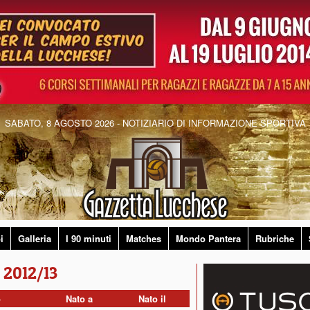
SABATO, 8 AGOSTO 2026 - NOTIZIARIO DI INFORMAZIONE SPORTIVA
i
Galleria
I 90 minuti
Matches
Mondo Pantera
Rubriche
i 2012/13
o
Nato a
Nato il