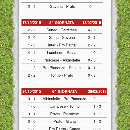
2 - 5
Savona - Prato
0 - 1
17/10/2015
5^ GIORNATA
13/02/2016
2 - 2
Cuneo - Carrarese
4 - 2
2 - 0
Giana - Savona
2 - 1
1 - 0
Inter - Pro Patria
2 - 2
4 - 4
Lucchese - Pavia
1 - 0
1 - 3
Pistoiese - Albinoleffe
0 - 5
1 - 2
Pro Piacenza - Renate
0 - 1
2 - 2
Torino - Prato
0 - 3
24/10/2015
6^ GIORNATA
20/02/2016
3 - 1
Albinoleffe - Pro Piacenza
0 - 1
1 - 0
Carrarese - Torino
1 - 3
3 - 1
Pavia - Pistoiese
1 - 1
0 - 0
Prato - Giana
1 - 3
1 - 0
Pro Patria - Cuneo
0 - 1