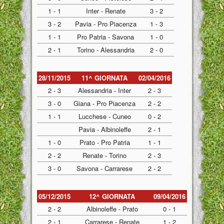
1 - 1
Inter - Renate
3 - 2
3 - 2
Pavia - Pro Piacenza
1 - 3
1 - 1
Pro Patria - Savona
1 - 0
2 - 1
Torino - Alessandria
2 - 0
28/11/2015
11^ GIORNATA
02/04/2016
2 - 3
Alessandria - Inter
2 - 3
3 - 0
Giana - Pro Piacenza
2 - 2
1 - 1
Lucchese - Cuneo
0 - 2
Pavia - Albinoleffe
2 - 1
1 - 0
Prato - Pro Patria
1 - 1
2 - 2
Renate - Torino
2 - 3
3 - 0
Savona - Carrarese
2 - 2
05/12/2015
12^ GIORNATA
09/04/2016
2 - 2
Albinoleffe - Prato
0 - 1
2 - 1
Carrarese - Renate
1 - 2