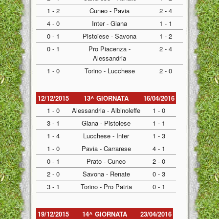
1 - 2
Cuneo - Pavia
2 - 4
4 - 0
Inter - Giana
1 - 1
0 - 1
Pistoiese - Savona
1 - 2
0 - 1
Pro Piacenza -
2 - 4
Alessandria
1 - 0
Torino - Lucchese
2 - 0
12/12/2015
13^ GIORNATA
16/04/2016
1 - 0
Alessandria - Albinoleffe
1 - 0
3 - 1
Giana - Pistoiese
1 - 1
1 - 4
Lucchese - Inter
1 - 3
1 - 0
Pavia - Carrarese
4 - 1
0 - 1
Prato - Cuneo
2 - 0
2 - 0
Savona - Renate
0 - 3
3 - 1
Torino - Pro Patria
0 - 1
19/12/2015
14^ GIORNATA
23/04/2016