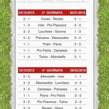
03/10/2015
3^ GIORNATA
30/01/2016
2 - 1
Cuneo - Renate
0 - 1
1 - 3
Inter - Pro Piacenza
2 - 0
3 - 3
Lucchese - Savona
1 - 3
0 - 2
Pistoiese - Alessandria
0 - 4
1 - 1
Prato - Pavia
2 - 0
1 - 1
Pro Patria - Carrarese
0 - 1
1 - 4
Torino - Albinoleffe
3 - 1
10/10/2015
4^ GIORNATA
06/02/2016
0 - 3
Albinoleffe - Inter
1 - 1
3 - 2
Alessandria - Lucchese
2 - 3
3 - 0
Carrarese - Pistoiese
3 - 1
1 - 1
Pavia - Pro Patria
2 - 0
0 - 2
Pro Piacenza - Torino
2 - 2
3 - 3
Renate - Giana
0 - 0