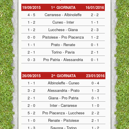
19/09/2015
1^ GIORNATA
16/01/2016
4 - 5
Carrarese - Albinoleffe
2 - 2
1 - 2
Cuneo - Inter
1 - 1
1 - 2
Lucchese - Giana
2 - 3
0 - 0
Pistoiese - Pro Piacenza
1 - 2
1 - 1
Prato - Renate
0 - 1
2 - 1
Torino - Pavia
2 - 1
0 - 3
Pro Patria - Alessandria
0 - 1
26/09/2015
2^ GIORNATA
23/01/2016
1 - 1
Albinoleffe - Cuneo
0 - 4
3 - 2
Alessandria - Prato
1 - 3
2 - 1
Giana - Pro Patria
0 - 1
2 - 0
Inter - Carrarese
1 - 0
5 - 2
Pro Piacenza - Lucchese
2 - 2
1 - 0
Renate - Pistoiese
2 - 1
1 - 3
Savona - Torino
1 - 2