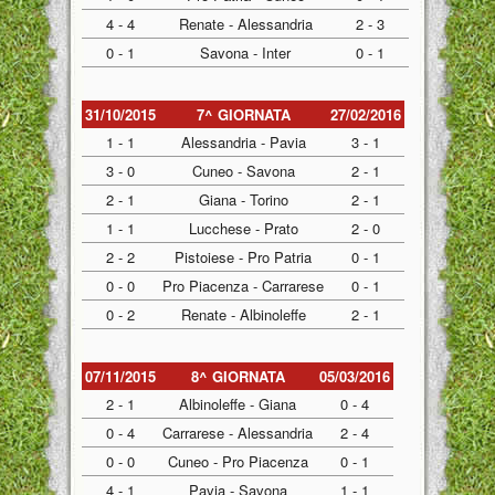
4 - 4
Renate - Alessandria
2 - 3
0 - 1
Savona - Inter
0 - 1
31/10/2015
7^ GIORNATA
27/02/2016
1 - 1
Alessandria - Pavia
3 - 1
3 - 0
Cuneo - Savona
2 - 1
2 - 1
Giana - Torino
2 - 1
1 - 1
Lucchese - Prato
2 - 0
2 - 2
Pistoiese - Pro Patria
0 - 1
0 - 0
Pro Piacenza - Carrarese
0 - 1
0 - 2
Renate - Albinoleffe
2 - 1
07/11/2015
8^ GIORNATA
05/03/2016
2 - 1
Albinoleffe - Giana
0 - 4
0 - 4
Carrarese - Alessandria
2 - 4
0 - 0
Cuneo - Pro Piacenza
0 - 1
4 - 1
Pavia - Savona
1 - 1