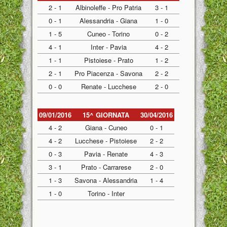
2 - 1
Albinoleffe - Pro Patria
3 - 1
0 - 1
Alessandria - Giana
1 - 0
1 - 5
Cuneo - Torino
0 - 2
4 - 1
Inter - Pavia
4 - 2
1 - 1
Pistoiese - Prato
1 - 2
2 - 1
Pro Piacenza - Savona
2 - 2
0 - 0
Renate - Lucchese
2 - 0
09/01/2016
15^ GIORNATA
30/04/2016
4 - 2
Giana - Cuneo
0 - 1
4 - 2
Lucchese - Pistoiese
2 - 2
0 - 3
Pavia - Renate
4 - 3
3 - 1
Prato - Carrarese
2 - 0
1 - 3
Savona - Alessandria
1 - 4
1 - 0
Torino - Inter