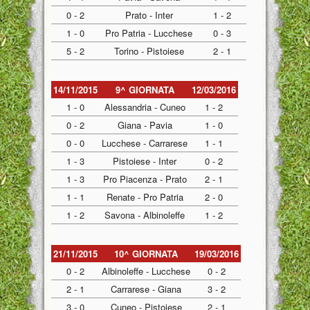
0 - 2
Prato - Inter
1 - 2
1 - 0
Pro Patria - Lucchese
0 - 3
5 - 2
Torino - Pistoiese
2 - 1
14/11/2015
9^ GIORNATA
12/03/2016
1 - 0
Alessandria - Cuneo
1 - 2
0 - 2
Giana - Pavia
1 - 0
0 - 0
Lucchese - Carrarese
1 - 1
1 - 3
Pistoiese - Inter
0 - 2
1 - 3
Pro Piacenza - Prato
2 - 1
1 - 1
Renate - Pro Patria
2 - 0
1 - 2
Savona - Albinoleffe
1 - 2
21/11/2015
10^ GIORNATA
19/03/2016
0 - 2
Albinoleffe - Lucchese
0 - 2
2 - 1
Carrarese - Giana
3 - 2
3 - 0
Cuneo - Pistoiese
2 - 1