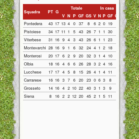
Totale
In casa
Fuori 
Squadra
PT
G
V
N
P
GF
GS
V
N
P
GF
GS
V
N
P
Pontedera
43
17
13
4
0
37
8
6
2
0
19
5
7
2
0
Pistoiese
34
17
11
1
5
43
26
7
1
1
30
12
4
0
4
Viterbese
31
16
9
4
3
43
26
6
1
1
23
12
3
3
2
Montevarchi
28
16
9
1
6
32
24
4
1
2
18
11
5
0
4
Monterosi
20
17
6
2
9
20
32
3
1
4
10
16
3
1
5
Olbia
18
16
4
6
6
26
28
3
2
4
16
16
1
4
2
Lucchese
17
17
4
5
8
15
26
4
1
4
11
11
0
4
4
Carrarese
16
16
3
7
6
20
23
0
6
3
8
11
3
1
3
Grosseto
14
16
4
2
10
22
40
3
1
3
9
12
1
1
7
Siena
8
16
2
2
12
20
45
2
1
5
11
17
0
1
7