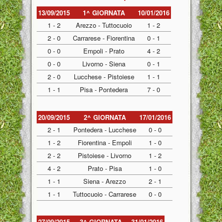
13/09/2015
1^ GIORNATA
10/01/2016
1 - 2
Arezzo - Tuttocuoio
1 - 2
2 - 0
Carrarese - Fiorentina
0 - 1
0 - 0
Empoli - Prato
4 - 2
0 - 0
Livorno - Siena
0 - 1
2 - 0
Lucchese - Pistoiese
1 - 1
1 - 1
Pisa - Pontedera
7 - 0
20/09/2015
2^ GIORNATA
17/01/2016
2 - 1
Pontedera - Lucchese
0 - 0
1 - 2
Fiorentina - Empoli
1 - 0
2 - 2
Pistoiese - Livorno
1 - 2
4 - 2
Prato - Pisa
1 - 0
1 - 1
Siena - Arezzo
2 - 1
1 - 1
Tuttocuoio - Carrarese
0 - 0
27/09/2015
3^ GIORNATA
31/01/2016