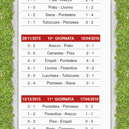
1 - 0
Prato - Livorno
1 - 2
1 - 2
Siena - Pontedera
1 - 4
1 - 1
Tuttocuoio - Pistoiese
0 - 2
29/11/2015
10^ GIORNATA
10/04/2016
0 - 2
Arezzo - Prato
0 - 1
3 - 0
Carrarese - Pisa
2 - 1
4 - 0
Empoli - Pontedera
4 - 0
0 - 1
Livorno - Fiorentina
0 - 2
3 - 0
Lucchese - Tuttocuoio
2 - 1
2 - 4
Pistoiese - Siena
0 - 1
13/12/2015
11^ GIORNATA
17/04/2016
3 - 1
Pontedera - Pistoiese
3 - 2
1 - 0
Fiorentina - Arezzo
1 - 1
0 - 3
Pisa - Empoli
0 - 3
2 - 0
Prato - Carrarese
3 - 1