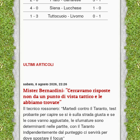
4 - 0
Siena - Lucchese
1 - 0
1 - 3
Tuttocuoio - Livorno
0 - 1
ULTIMI ARTICOLI
sabato, 8 agosto 2026, 22:26
Mister Bernardini: "Cercavamo risposte
non da un punto di vista tattico e le
abbiamo trovate"
Il tecnico rossonero: "Martedì contro il Taranto, test
probante per capire se si è sulla strada giusta e se
le cose vanno aggiustate, le sfumature sono
determinanti nelle partite, con il Taranto
indipendentemente dal punteggio ci servirà per
dove spostare il focus”