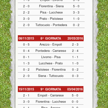
2 - 0
Fiorentina - Siena
5 - 0
2 - 2
Pisa - Lucchese
3 - 3
3 - 0
Prato - Pistoiese
1 - 0
2 - 0
Tuttocuoio - Pontedera
0 - 2
08/11/2015
8^ GIORNATA
20/03/2016
0 - 5
Arezzo - Empoli
2 - 3
0 - 4
Pontedera - Carrarese
2 - 4
0 - 1
Livorno - Pisa
1 - 1
1 - 3
Lucchese - Prato
1 - 0
0 - 2
Pistoiese - Fiorentina
0 - 2
2 - 0
Siena - Tuttocuoio
0 - 3
15/11/2015
9^ GIORNATA
03/04/2016
2 - 1
Empoli - Carrarese
5 - 0
3 - 0
Fiorentina - Lucchese
0 - 0
1 - 1
Pisa - Arezzo
2 - 0