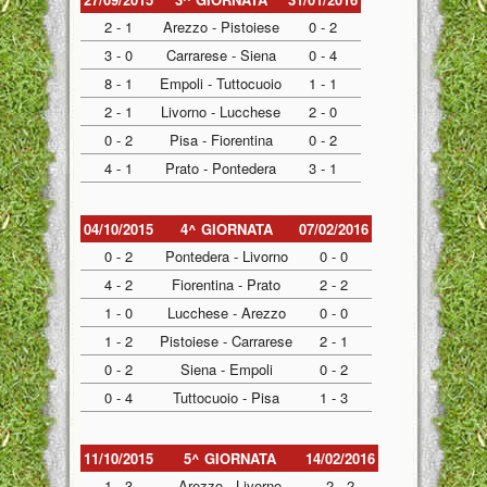
2 - 1
Arezzo - Pistoiese
0 - 2
3 - 0
Carrarese - Siena
0 - 4
8 - 1
Empoli - Tuttocuoio
1 - 1
2 - 1
Livorno - Lucchese
2 - 0
0 - 2
Pisa - Fiorentina
0 - 2
4 - 1
Prato - Pontedera
3 - 1
04/10/2015
4^ GIORNATA
07/02/2016
0 - 2
Pontedera - Livorno
0 - 0
4 - 2
Fiorentina - Prato
2 - 2
1 - 0
Lucchese - Arezzo
0 - 0
1 - 2
Pistoiese - Carrarese
2 - 1
0 - 2
Siena - Empoli
0 - 2
0 - 4
Tuttocuoio - Pisa
1 - 3
11/10/2015
5^ GIORNATA
14/02/2016
1 - 3
Arezzo - Livorno
2 - 2