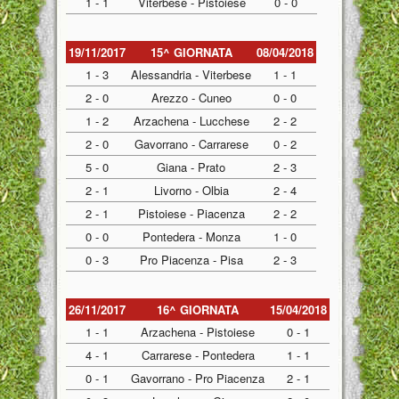
1 - 1
Viterbese - Pistoiese
0 - 0
19/11/2017
15^ GIORNATA
08/04/2018
1 - 3
Alessandria - Viterbese
1 - 1
2 - 0
Arezzo - Cuneo
0 - 0
1 - 2
Arzachena - Lucchese
2 - 2
2 - 0
Gavorrano - Carrarese
0 - 2
5 - 0
Giana - Prato
2 - 3
2 - 1
Livorno - Olbia
2 - 4
2 - 1
Pistoiese - Piacenza
2 - 2
0 - 0
Pontedera - Monza
1 - 0
0 - 3
Pro Piacenza - Pisa
2 - 3
26/11/2017
16^ GIORNATA
15/04/2018
1 - 1
Arzachena - Pistoiese
0 - 1
4 - 1
Carrarese - Pontedera
1 - 1
0 - 1
Gavorrano - Pro Piacenza
2 - 1