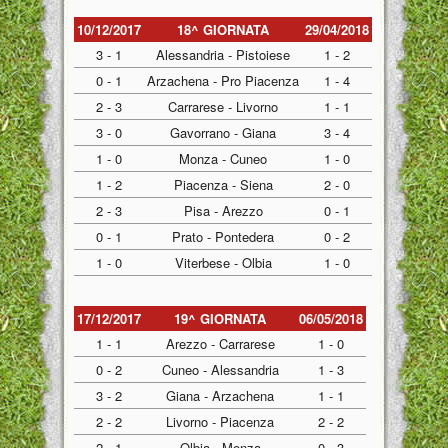
10/12/2017
18^ GIORNATA
29/04/2018
3 - 1
Alessandria - Pistoiese
1 - 2
0 - 1
Arzachena - Pro Piacenza
1 - 4
2 - 3
Carrarese - Livorno
1 - 1
3 - 0
Gavorrano - Giana
3 - 4
1 - 0
Monza - Cuneo
1 - 0
1 - 2
Piacenza - Siena
2 - 0
2 - 3
Pisa - Arezzo
0 - 1
0 - 1
Prato - Pontedera
0 - 2
1 - 0
Viterbese - Olbia
1 - 0
17/12/2017
19^ GIORNATA
06/05/2018
1 - 1
Arezzo - Carrarese
1 - 0
0 - 2
Cuneo - Alessandria
1 - 3
3 - 2
Giana - Arzachena
1 - 1
2 - 2
Livorno - Piacenza
2 - 2
2 - 1
Olbia - Monza
0 - 3