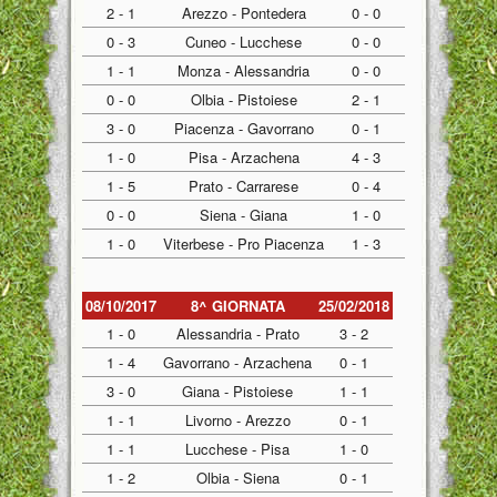
2 - 1
Arezzo - Pontedera
0 - 0
0 - 3
Cuneo - Lucchese
0 - 0
1 - 1
Monza - Alessandria
0 - 0
0 - 0
Olbia - Pistoiese
2 - 1
3 - 0
Piacenza - Gavorrano
0 - 1
1 - 0
Pisa - Arzachena
4 - 3
1 - 5
Prato - Carrarese
0 - 4
0 - 0
Siena - Giana
1 - 0
1 - 0
Viterbese - Pro Piacenza
1 - 3
08/10/2017
8^ GIORNATA
25/02/2018
1 - 0
Alessandria - Prato
3 - 2
1 - 4
Gavorrano - Arzachena
0 - 1
3 - 0
Giana - Pistoiese
1 - 1
1 - 1
Livorno - Arezzo
0 - 1
1 - 1
Lucchese - Pisa
1 - 0
1 - 2
Olbia - Siena
0 - 1