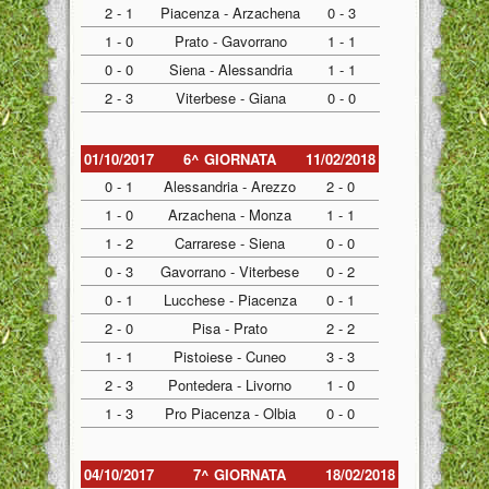
2 - 1
Piacenza - Arzachena
0 - 3
1 - 0
Prato - Gavorrano
1 - 1
0 - 0
Siena - Alessandria
1 - 1
2 - 3
Viterbese - Giana
0 - 0
01/10/2017
6^ GIORNATA
11/02/2018
0 - 1
Alessandria - Arezzo
2 - 0
1 - 0
Arzachena - Monza
1 - 1
1 - 2
Carrarese - Siena
0 - 0
0 - 3
Gavorrano - Viterbese
0 - 2
0 - 1
Lucchese - Piacenza
0 - 1
2 - 0
Pisa - Prato
2 - 2
1 - 1
Pistoiese - Cuneo
3 - 3
2 - 3
Pontedera - Livorno
1 - 0
1 - 3
Pro Piacenza - Olbia
0 - 0
04/10/2017
7^ GIORNATA
18/02/2018