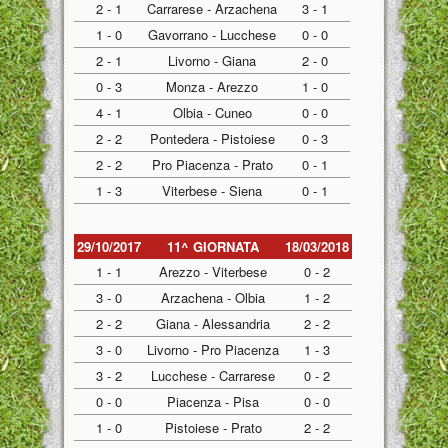
2 - 1
Carrarese - Arzachena
3 - 1
1 - 0
Gavorrano - Lucchese
0 - 0
2 - 1
Livorno - Giana
2 - 0
0 - 3
Monza - Arezzo
1 - 0
4 - 1
Olbia - Cuneo
0 - 0
2 - 2
Pontedera - Pistoiese
0 - 3
2 - 2
Pro Piacenza - Prato
0 - 1
1 - 3
Viterbese - Siena
0 - 1
29/10/2017
11^ GIORNATA
18/03/2018
1 - 1
Arezzo - Viterbese
0 - 2
3 - 0
Arzachena - Olbia
1 - 2
2 - 2
Giana - Alessandria
2 - 2
3 - 0
Livorno - Pro Piacenza
1 - 3
3 - 2
Lucchese - Carrarese
0 - 2
0 - 0
Piacenza - Pisa
0 - 0
1 - 0
Pistoiese - Prato
2 - 2