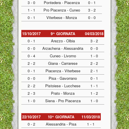
3 - 0
Pontedera - Piacenza
0 - 1
1 - 1
Pro Piacenza - Cuneo
3 - 2
0 - 1
Viterbese - Monza
0 - 0
15/10/2017
9^ GIORNATA
04/03/2018
0 - 1
Arezzo - Olbia
3 - 2
0 - 0
Arzachena - Alessandria
0 - 0
0 - 4
Cuneo - Livorno
1 - 0
2 - 2
Giana - Carrarese
2 - 2
0 - 1
Piacenza - Viterbese
2 - 1
0 - 0
Pisa - Gavorrano
0 - 1
2 - 2
Pistoiese - Lucchese
1 - 1
2 - 3
Prato - Monza
1 - 2
1 - 0
Siena - Pro Piacenza
1 - 0
22/10/2017
10^ GIORNATA
11/03/2018
0 - 2
Alessandria - Pisa
1 - 1