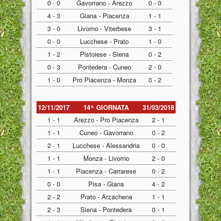
0 - 0
Gavorrano - Arezzo
0 - 0
4 - 3
Giana - Piacenza
1 - 1
3 - 0
Livorno - Viterbese
3 - 1
0 - 0
Lucchese - Prato
1 - 0
1 - 2
Pistoiese - Siena
0 - 2
0 - 3
Pontedera - Cuneo
2 - 0
1 - 0
Pro Piacenza - Monza
0 - 2
12/11/2017
14^ GIORNATA
31/03/2018
1 - 1
Arezzo - Pro Piacenza
2 - 1
1 - 1
Cuneo - Gavorrano
0 - 2
2 - 1
Lucchese - Alessandria
0 - 0
1 - 1
Monza - Livorno
2 - 0
1 - 1
Piacenza - Carrarese
0 - 2
0 - 0
Pisa - Giana
4 - 2
2 - 2
Prato - Arzachena
1 - 1
2 - 3
Siena - Pontedera
0 - 1