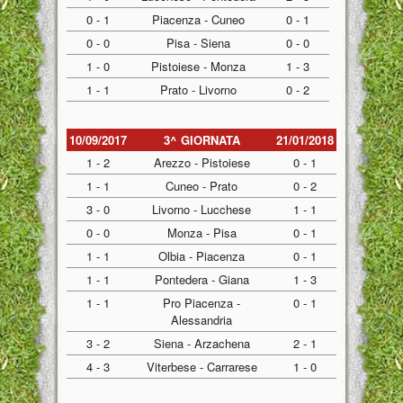
0 - 1
Piacenza - Cuneo
0 - 1
0 - 0
Pisa - Siena
0 - 0
1 - 0
Pistoiese - Monza
1 - 3
1 - 1
Prato - Livorno
0 - 2
10/09/2017
3^ GIORNATA
21/01/2018
1 - 2
Arezzo - Pistoiese
0 - 1
1 - 1
Cuneo - Prato
0 - 2
3 - 0
Livorno - Lucchese
1 - 1
0 - 0
Monza - Pisa
0 - 1
1 - 1
Olbia - Piacenza
0 - 1
1 - 1
Pontedera - Giana
1 - 3
1 - 1
Pro Piacenza -
0 - 1
Alessandria
3 - 2
Siena - Arzachena
2 - 1
4 - 3
Viterbese - Carrarese
1 - 0