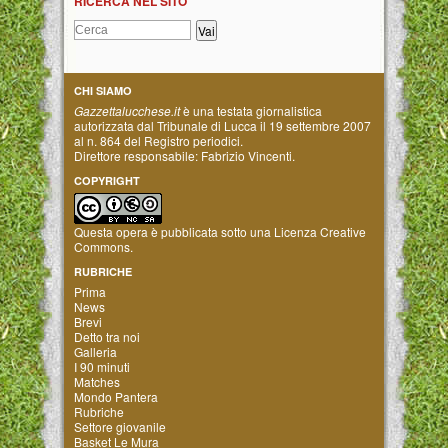
RICERCA NEL SITO
CHI SIAMO
Gazzettalucchese.it
è una testata giornalistica
autorizzata dal Tribunale di Lucca il 19 settembre 2007
al n. 864 del Registro periodici.
Direttore responsabile: Fabrizio Vincenti.
COPYRIGHT
Questa opera è pubblicata sotto una
Licenza Creative
Commons
.
RUBRICHE
Prima
News
Brevi
Detto tra noi
Galleria
I 90 minuti
Matches
Mondo Pantera
Rubriche
Settore giovanile
Basket Le Mura