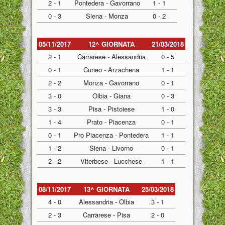
2 - 1
Pontedera - Gavorrano
1 - 1
0 - 3
Siena - Monza
0 - 2
05/11/2017
12^ GIORNATA
21/03/2018
2 - 1
Carrarese - Alessandria
0 - 5
0 - 1
Cuneo - Arzachena
1 - 1
2 - 2
Monza - Gavorrano
0 - 1
3 - 0
Olbia - Giana
0 - 3
3 - 3
Pisa - Pistoiese
1 - 0
1 - 4
Prato - Piacenza
0 - 1
0 - 1
Pro Piacenza - Pontedera
1 - 1
1 - 2
Siena - Livorno
0 - 1
2 - 2
Viterbese - Lucchese
1 - 1
08/11/2017
13^ GIORNATA
25/03/2018
4 - 0
Alessandria - Olbia
3 - 1
2 - 3
Carrarese - Pisa
2 - 0