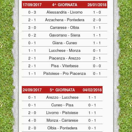
17/09/2017
4^ GIORNATA
28/01/2018
0 - 3
Alessandria - Livorno
1 - 0
2 - 1
Arzachena - Pontedera
2 - 0
3 - 0
Carrarese - Olbia
1 - 1
0 - 2
Gavorrano - Siena
1 - 1
0 - 1
Giana - Cuneo
1 - 1
1 - 1
Lucchese - Monza
0 - 1
2 - 1
Piacenza - Arezzo
2 - 1
2 - 1
Pisa - Viterbese
0 - 0
1 - 1
Pistoiese - Pro Piacenza
0 - 1
24/09/2017
5^ GIORNATA
04/02/2018
0 - 1
Arezzo - Lucchese
1 - 1
0 - 1
Cuneo - Pisa
0 - 1
2 - 0
Livorno - Pistoiese
1 - 1
4 - 0
Monza - Carrarese
0 - 1
2 - 0
Olbia - Pontedera
0 - 1