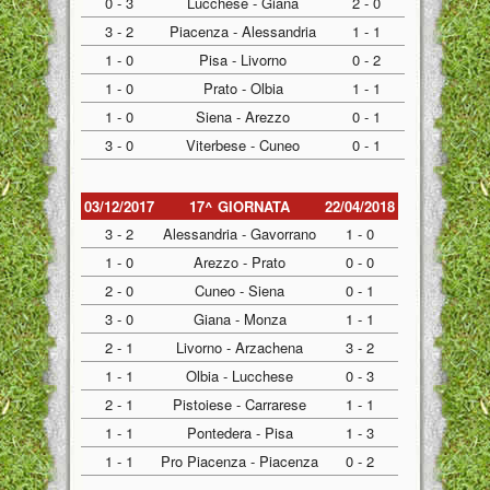
0 - 3
Lucchese - Giana
2 - 0
3 - 2
Piacenza - Alessandria
1 - 1
1 - 0
Pisa - Livorno
0 - 2
1 - 0
Prato - Olbia
1 - 1
1 - 0
Siena - Arezzo
0 - 1
3 - 0
Viterbese - Cuneo
0 - 1
03/12/2017
17^ GIORNATA
22/04/2018
3 - 2
Alessandria - Gavorrano
1 - 0
1 - 0
Arezzo - Prato
0 - 0
2 - 0
Cuneo - Siena
0 - 1
3 - 0
Giana - Monza
1 - 1
2 - 1
Livorno - Arzachena
3 - 2
1 - 1
Olbia - Lucchese
0 - 3
2 - 1
Pistoiese - Carrarese
1 - 1
1 - 1
Pontedera - Pisa
1 - 3
1 - 1
Pro Piacenza - Piacenza
0 - 2