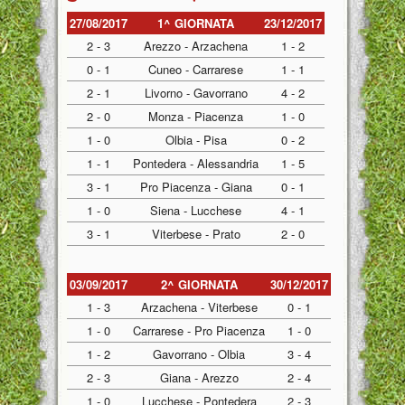
27/08/2017
1^ GIORNATA
23/12/2017
2 - 3
Arezzo - Arzachena
1 - 2
0 - 1
Cuneo - Carrarese
1 - 1
2 - 1
Livorno - Gavorrano
4 - 2
2 - 0
Monza - Piacenza
1 - 0
1 - 0
Olbia - Pisa
0 - 2
1 - 1
Pontedera - Alessandria
1 - 5
3 - 1
Pro Piacenza - Giana
0 - 1
1 - 0
Siena - Lucchese
4 - 1
3 - 1
Viterbese - Prato
2 - 0
03/09/2017
2^ GIORNATA
30/12/2017
1 - 3
Arzachena - Viterbese
0 - 1
1 - 0
Carrarese - Pro Piacenza
1 - 0
1 - 2
Gavorrano - Olbia
3 - 4
2 - 3
Giana - Arezzo
2 - 4
1 - 0
Lucchese - Pontedera
2 - 3