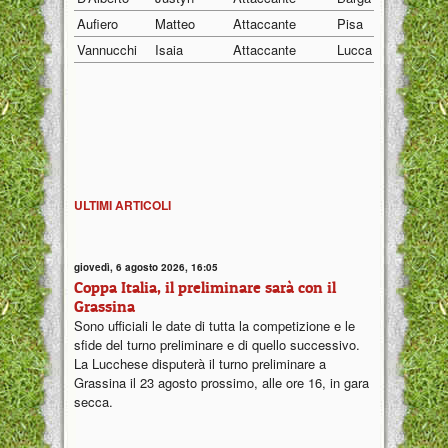
Aufiero
Matteo
Attaccante
Pisa
15/02/2
Vannucchi
Isaia
Attaccante
Lucca
14/05/2
ULTIMI ARTICOLI
giovedì, 6 agosto 2026, 16:05
Coppa Italia, il preliminare sarà con il
Grassina
Sono ufficiali le date di tutta la competizione e le
sfide del turno preliminare e di quello successivo.
La Lucchese disputerà il turno preliminare a
Grassina il 23 agosto prossimo, alle ore 16, in gara
secca.