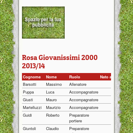
Rosa Giovanissimi 2000
2013/14
Cognome
Nome
Ruolo
Nato a
Nato il
Barsotti
Massimo
Allenatore
01/01/1
Puppa
Luca
Accompagnatore
01/01/1
Giusti
Mauro
Accompagnatore
01/01/1
Martelluzzi
Maurizio
Accompagnatore
01/01/1
Guidi
Roberto
Preparatore
01/01/1
portiere
Giuntoli
Claudio
Preparatore
01/01/1