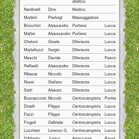
atletico
Nardinelli
Dino
Medico
01/01/1
Morbini
Pierluigi
Massaggiatore
01/01/1
Brocchini
Alessandro
Portiere
Lucca
19/04/2
Maftei
Alesssandro
Portiere
Lucca
01/02/2
Chetoni
Gioele
Difensore
Lucca
31/01/2
Martelluzzi
Sergio
Difensore
Lucca
14/02/2
Meschi
Davide
Difensore
Pescia
10/02/2
Raffaelli
Alessandro
Difensore
Lucca
16/05/2
Ribecai
Niccolò
Difensore
Lucca
18/04/2
Rossi
Stefano
Difensore
Lucca
10/02/2
Sarti
Alessio
Difensore
Lucca
04/05/2
Buonaccorsi
Niccolò
Centrocampista
Pontedera
05/01/2
Dinelli
Filippo
Centrocampista
Lucca
15/07/2
Fazzi
Filippo
Centrocampista
Lucca
05/01/2
Frugoli
Gabriele
Centrocampista
Lucca
01/01/2
Lucchesi
Lorenzo G.
Centrocampista
Lucca
16/12/2
D'Alberto
Justyn
Attaccante
Barga
12/06/2