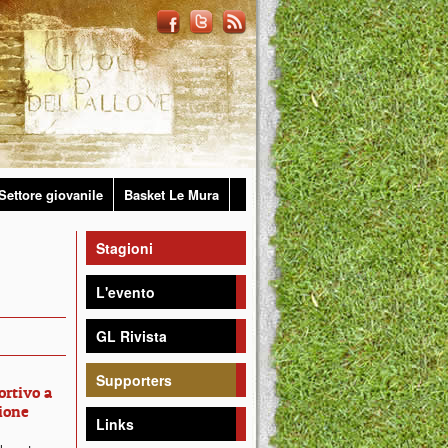
Settore giovanile
Basket Le Mura
Stagioni
L'evento
GL Rivista
Supporters
ortivo a
ione
Links