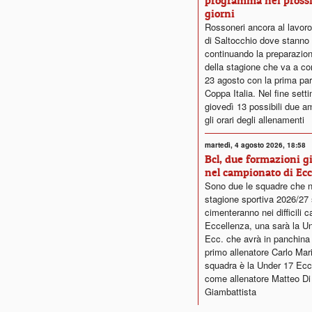
programma nei pross
giorni
Rossoneri ancora al lavor
di Saltocchio dove stanno
continuando la preparazion
della stagione che va a com
23 agosto con la prima part
Coppa Italia. Nel fine sett
giovedì 13 possibili due a
gli orari degli allenamenti
martedì, 4 agosto 2026, 18:58
Bcl, due formazioni g
nel campionato di Ecc
Sono due le squadre che n
stagione sportiva 2026/27 
cimenteranno nei difficili c
Eccellenza, una sarà la U
Ecc. che avrà in panchin
primo allenatore Carlo Mariot
squadra è la Under 17 Ecc
come allenatore Matteo Di
Giambattista