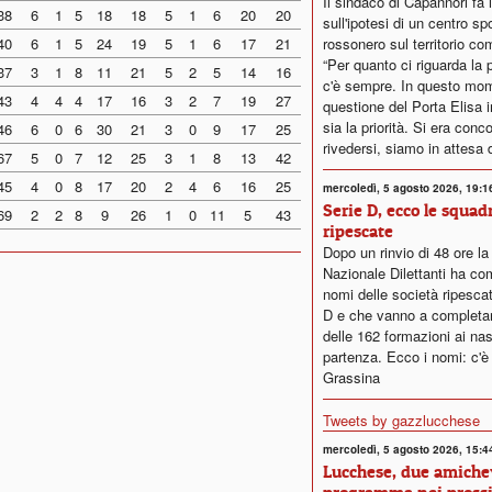
Il sindaco di Capannori fa 
38
6
1
5
18
18
5
1
6
20
20
sull'ipotesi di un centro sp
40
6
1
5
24
19
5
1
6
17
21
rossonero sul territorio co
“Per quanto ci riguarda la p
37
3
1
8
11
21
5
2
5
14
16
c'è sempre. In questo mom
43
4
4
4
17
16
3
2
7
19
27
questione del Porta Elisa
sia la priorità. Si era conc
46
6
0
6
30
21
3
0
9
17
25
rivedersi, siamo in attesa d
67
5
0
7
12
25
3
1
8
13
42
45
4
0
8
17
20
2
4
6
16
25
mercoledì, 5 agosto 2026, 19:1
Serie D, ecco le squad
69
2
2
8
9
26
1
0
11
5
43
ripescate
Dopo un rinvio di 48 ore l
Nazionale Dilettanti ha co
nomi delle società ripescat
D e che vanno a completare
delle 162 formazioni ai nast
partenza. Ecco i nomi: c'è
Grassina
Tweets by gazzlucchese
mercoledì, 5 agosto 2026, 15:4
Lucchese, due amichev