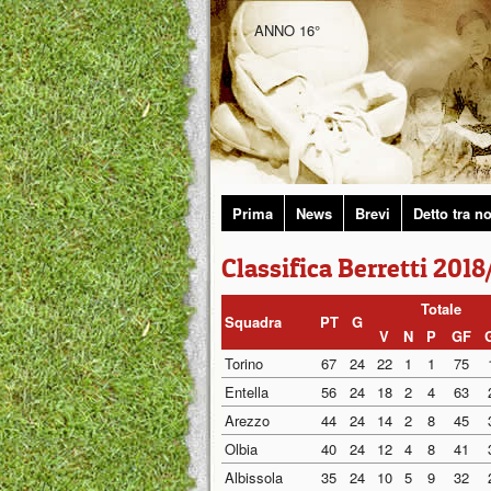
ANNO 16°
Prima
News
Brevi
Detto tra no
Classifica Berretti 2018
Totale
Squadra
PT
G
V
N
P
GF
Torino
67
24
22
1
1
75
Entella
56
24
18
2
4
63
Arezzo
44
24
14
2
8
45
Olbia
40
24
12
4
8
41
Albissola
35
24
10
5
9
32