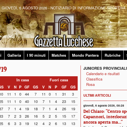
GIOVEDÌ, 6 AGOSTO 2026 - NOTIZIARIO DI INFORMAZIONE SPORTIVA
i
Galleria
I 90 minuti
Matches
Mondo Pantera
Rubriche
/19
JUNIORES PROVINCIALI
Calendario e risultati
Classifica
In casa
Fuori casa
Rosa
GS
V
N
P
GF
GS
V
N
P
GF
GS
10
11
1
0
44
7
11
0
1
31
3
ULTIMI ARTICOLI
25
11
1
0
40
10
7
1
4
23
15
giovedì, 6 agosto 2026, 08:28
37
7
1
4
19
18
7
1
4
26
19
Del Chiaro: "Centro sp
33
7
2
3
26
16
5
2
5
15
17
Capannori, interlocuz
ancora aperta ma..."
25
6
3
3
19
12
4
2
6
13
13