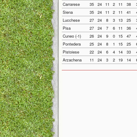
Carrarese
35
24
11
2
11
38
Siena
35
24
11
2
11
41
Lucchese
27
24
8
3
13
25
Pisa
27
24
7
6
11
36
Cuneo (-1)
26
24
9
0
15
47
Pontedera
25
24
8
1
15
25
Pistoiese
22
24
6
4
14
33
Arzachena
11
24
3
2
19
14