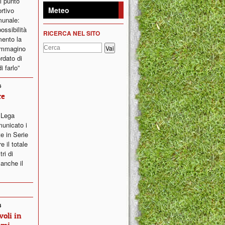
il punto
Meteo
ortivo
munale:
ossibilità
RICERCA NEL SITO
ento la
 immagino
ordato di
i farlo”
6
re
a Lega
municato i
e in Serie
 il totale
ri di
 anche il
4
oli in