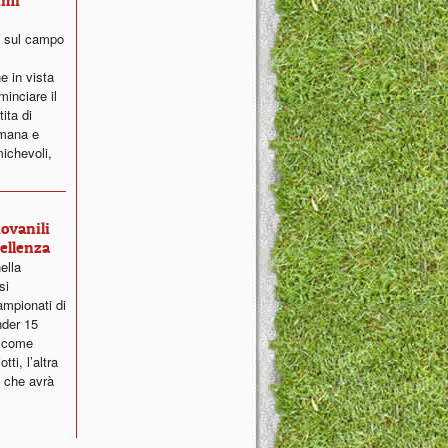
imi
o sul campo
e in vista
inciare il
ita di
imana e
michevoli,
iovanili
ellenza
ella
si
ampionati di
nder 15
a come
ti, l’altra
 che avrà