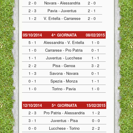
2 - 0
Novara - Alessandria
2 - 0
2 - 3
Pavia - Juventus
2 - 1
1 - 2
V. Entella - Carrarese
2 - 0
05/10/2014
4^ GIORNATA
08/02/2015
5 - 1
Alessandria - V. Entella
1 - 0
1 - 0
Carrarese - Pro Patria
0 - 1
1 - 1
Juventus - Lucchese
1 - 1
2 - 2
Pisa - Genoa
3 - 2
1 - 3
Savona - Novara
0 - 1
0 - 1
Spezia - Monza
1 - 1
1 - 0
Torino - Pavia
1 - 0
12/10/2014
5^ GIORNATA
15/02/2015
2 - 3
Pro Patria - Alessandria
1 - 2
3 - 1
Juventus - Pisa
0 - 0
0 - 0
Lucchese - Torino
2 - 2