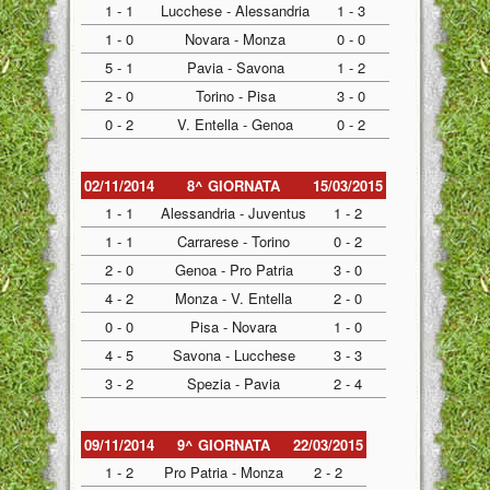
1 - 1
Lucchese - Alessandria
1 - 3
1 - 0
Novara - Monza
0 - 0
5 - 1
Pavia - Savona
1 - 2
2 - 0
Torino - Pisa
3 - 0
0 - 2
V. Entella - Genoa
0 - 2
02/11/2014
8^ GIORNATA
15/03/2015
1 - 1
Alessandria - Juventus
1 - 2
1 - 1
Carrarese - Torino
0 - 2
2 - 0
Genoa - Pro Patria
3 - 0
4 - 2
Monza - V. Entella
2 - 0
0 - 0
Pisa - Novara
1 - 0
4 - 5
Savona - Lucchese
3 - 3
3 - 2
Spezia - Pavia
2 - 4
09/11/2014
9^ GIORNATA
22/03/2015
1 - 2
Pro Patria - Monza
2 - 2