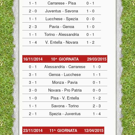
1 - 1
Carrarese - Pisa
0 - 1
2 - 0
Juventus - Savona
1 - 0
1 - 1
Lucchese - Spezia
0 - 0
2 - 3
Pavia - Genoa
1 - 0
1 - 1
Torino - Alessandria
0 - 1
1 - 4
V. Entella - Novara
1 - 2
16/11/2014
10^ GIORNATA
29/03/2015
0 - 1
Alessandria - Carrarese
1 - 0
3 - 1
Genoa - Lucchese
1 - 1
3 - 1
Monza - Pavia
0 - 1
3 - 0
Novara - Pro Patria
0 - 0
1 - 0
Pisa - V. Entella
1 - 2
1 - 1
Savona - Torino
2 - 3
2 - 1
Spezia - Juventus
1 - 4
23/11/2014
11^ GIORNATA
12/04/2015