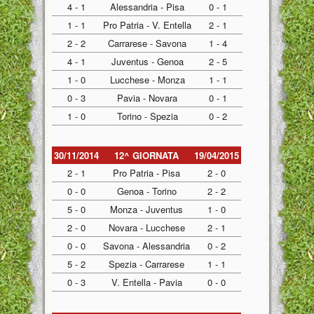
4 - 1
Alessandria - Pisa
0 - 1
1 - 1
Pro Patria - V. Entella
2 - 1
2 - 2
Carrarese - Savona
1 - 4
4 - 1
Juventus - Genoa
2 - 5
1 - 0
Lucchese - Monza
1 - 1
0 - 3
Pavia - Novara
0 - 1
1 - 0
Torino - Spezia
0 - 2
30/11/2014
12^ GIORNATA
19/04/2015
2 - 1
Pro Patria - Pisa
2 - 0
0 - 0
Genoa - Torino
2 - 2
5 - 0
Monza - Juventus
1 - 0
2 - 0
Novara - Lucchese
2 - 1
0 - 0
Savona - Alessandria
0 - 2
5 - 2
Spezia - Carrarese
1 - 1
0 - 3
V. Entella - Pavia
0 - 0