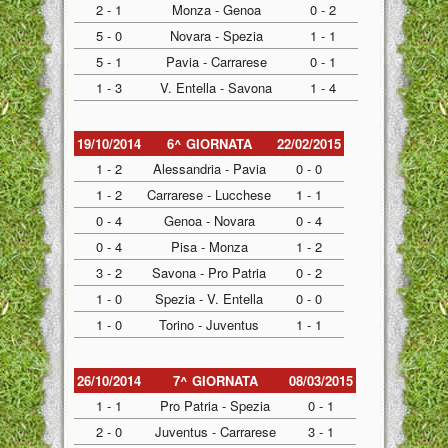
2 - 1
Monza - Genoa
0 - 2
5 - 0
Novara - Spezia
1 - 1
5 - 1
Pavia - Carrarese
0 - 1
1 - 3
V. Entella - Savona
1 - 4
19/10/2014
6^ GIORNATA
22/02/2015
1 - 2
Alessandria - Pavia
0 - 0
1 - 2
Carrarese - Lucchese
1 - 1
0 - 4
Genoa - Novara
0 - 4
0 - 4
Pisa - Monza
1 - 2
3 - 2
Savona - Pro Patria
0 - 2
1 - 0
Spezia - V. Entella
0 - 0
1 - 0
Torino - Juventus
1 - 1
26/10/2014
7^ GIORNATA
08/03/2015
1 - 1
Pro Patria - Spezia
0 - 1
2 - 0
Juventus - Carrarese
3 - 1