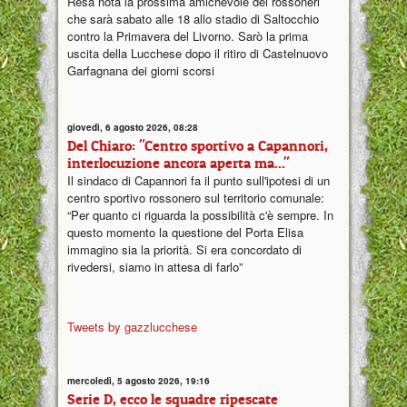
Resa nota la prossima amichevole dei rossoneri
che sarà sabato alle 18 allo stadio di Saltocchio
contro la Primavera del Livorno. Sarò la prima
uscita della Lucchese dopo il ritiro di Castelnuovo
Garfagnana dei giorni scorsi
giovedì, 6 agosto 2026, 08:28
Del Chiaro: "Centro sportivo a Capannori,
interlocuzione ancora aperta ma..."
Il sindaco di Capannori fa il punto sull'ipotesi di un
centro sportivo rossonero sul territorio comunale:
“Per quanto ci riguarda la possibilità c'è sempre. In
questo momento la questione del Porta Elisa
immagino sia la priorità. Si era concordato di
rivedersi, siamo in attesa di farlo”
Tweets by gazzlucchese
mercoledì, 5 agosto 2026, 19:16
Serie D, ecco le squadre ripescate