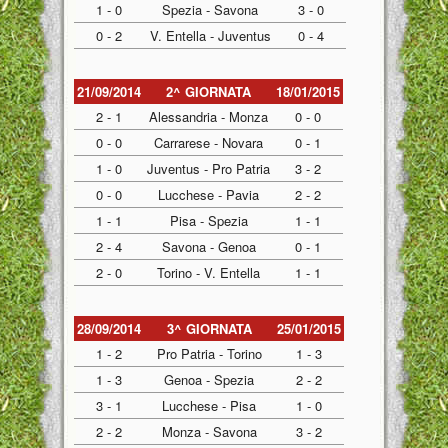
1 - 0
Spezia - Savona
3 - 0
0 - 2
V. Entella - Juventus
0 - 4
21/09/2014
2^ GIORNATA
18/01/2015
2 - 1
Alessandria - Monza
0 - 0
0 - 0
Carrarese - Novara
0 - 1
1 - 0
Juventus - Pro Patria
3 - 2
0 - 0
Lucchese - Pavia
2 - 2
1 - 1
Pisa - Spezia
1 - 1
2 - 4
Savona - Genoa
0 - 1
2 - 0
Torino - V. Entella
1 - 1
28/09/2014
3^ GIORNATA
25/01/2015
1 - 2
Pro Patria - Torino
1 - 3
1 - 3
Genoa - Spezia
2 - 2
3 - 1
Lucchese - Pisa
1 - 0
2 - 2
Monza - Savona
3 - 2