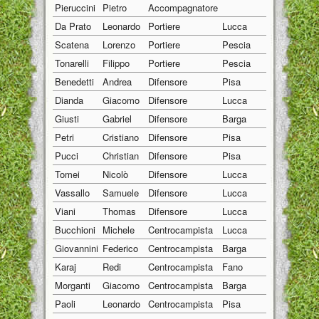
Pieruccini
Pietro
Accompagnatore
01/01/1970
Da Prato
Leonardo
Portiere
Lucca
17/01/2001
Scatena
Lorenzo
Portiere
Pescia
26/04/2001
Tonarelli
Filippo
Portiere
Pescia
02/01/2001
Benedetti
Andrea
Difensore
Pisa
15/05/2001
Dianda
Giacomo
Difensore
Lucca
07/11/2001
Giusti
Gabriel
Difensore
Barga
18/07/2001
Petri
Cristiano
Difensore
Pisa
08/05/2001
Pucci
Christian
Difensore
Pisa
21/04/2001
Tomei
Nicolò
Difensore
Lucca
17/01/2001
Vassallo
Samuele
Difensore
Lucca
06/02/2001
Viani
Thomas
Difensore
Lucca
31/01/2001
Bucchioni
Michele
Centrocampista
Lucca
18/01/2001
Giovannini
Federico
Centrocampista
Barga
12/01/2001
Karaj
Redi
Centrocampista
Fano
19/08/2001
Morganti
Giacomo
Centrocampista
Barga
02/08/2001
Paoli
Leonardo
Centrocampista
Pisa
06/10/2001