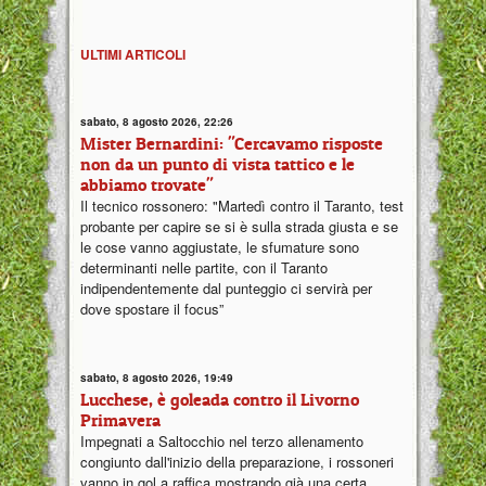
ULTIMI ARTICOLI
sabato, 8 agosto 2026, 22:26
Mister Bernardini: "Cercavamo risposte
non da un punto di vista tattico e le
abbiamo trovate"
Il tecnico rossonero: "Martedì contro il Taranto, test
probante per capire se si è sulla strada giusta e se
le cose vanno aggiustate, le sfumature sono
determinanti nelle partite, con il Taranto
indipendentemente dal punteggio ci servirà per
dove spostare il focus”
sabato, 8 agosto 2026, 19:49
Lucchese, è goleada contro il Livorno
Primavera
Impegnati a Saltocchio nel terzo allenamento
congiunto dall'inizio della preparazione, i rossoneri
vanno in gol a raffica mostrando già una certa