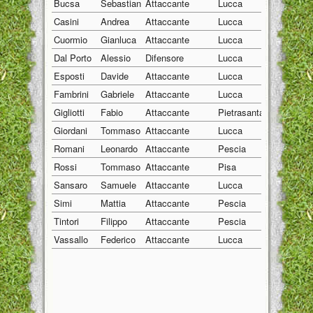
Bucsa
Sebastian
Attaccante
Lucca
20/03/2001
Casini
Andrea
Attaccante
Lucca
20/11/2001
Cuormio
Gianluca
Attaccante
Lucca
25/05/2001
Dal Porto
Alessio
Difensore
Lucca
19/08/2001
Esposti
Davide
Attaccante
Lucca
26/11/2001
Fambrini
Gabriele
Attaccante
Lucca
03/05/2001
Gigliotti
Fabio
Attaccante
Pietrasanta
26/01/2001
Giordani
Tommaso
Attaccante
Lucca
20/05/2001
Romani
Leonardo
Attaccante
Pescia
03/05/2001
Rossi
Tommaso
Attaccante
Pisa
29/10/2001
Sansaro
Samuele
Attaccante
Lucca
11/05/2001
Simi
Mattia
Attaccante
Pescia
26/04/2001
Tintori
Filippo
Attaccante
Pescia
08/12/2001
Vassallo
Federico
Attaccante
Lucca
06/02/2001