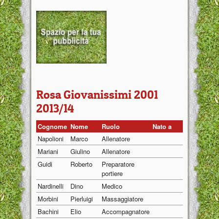
Rosa Giovanissimi 2001
2013/14
Cognome
Nome
Ruolo
Nato a
Nato il
Napolioni
Marco
Allenatore
01/01/1970
Mariani
Giulino
Allenatore
01/01/1970
Guidi
Roberto
Preparatore
01/01/1970
portiere
Nardinelli
Dino
Medico
01/01/1970
Morbini
Pierluigi
Massaggiatore
01/01/1970
Bachini
Elio
Accompagnatore
01/01/1970