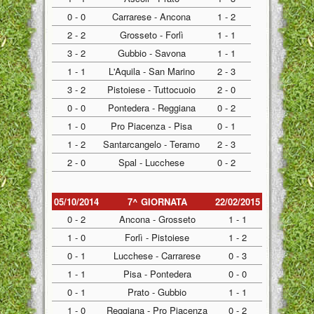
0 - 0
Carrarese - Ancona
1 - 2
2 - 2
Grosseto - Forlì
1 - 1
3 - 2
Gubbio - Savona
1 - 1
1 - 1
L'Aquila - San Marino
2 - 3
3 - 2
Pistoiese - Tuttocuoio
2 - 0
0 - 0
Pontedera - Reggiana
0 - 2
1 - 0
Pro Piacenza - Pisa
0 - 1
1 - 2
Santarcangelo - Teramo
2 - 3
2 - 0
Spal - Lucchese
0 - 2
05/10/2014
7^ GIORNATA
22/02/2015
0 - 2
Ancona - Grosseto
1 - 1
1 - 0
Forlì - Pistoiese
1 - 2
0 - 1
Lucchese - Carrarese
0 - 3
1 - 1
Pisa - Pontedera
0 - 0
0 - 1
Prato - Gubbio
1 - 1
1 - 0
Reggiana - Pro Piacenza
0 - 2