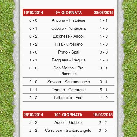
19/10/2014
9^ GIORNATA
08/03/2015
0 - 0
Ancona - Pistoiese
1 - 1
0 - 1
Gubbio - Pontedera
1 - 0
0 - 2
Lucchese - Ascoli
1 - 3
1 - 2
Pisa - Grosseto
1 - 0
1 - 0
Prato - Spal
0 - 0
1 - 1
Reggiana - L'Aquila
1 - 0
3 - 0
San Marino - Pro
0 - 1
Piacenza
2 - 0
Savona - Santarcangelo
0 - 1
1 - 1
Teramo - Carrarese
5 - 1
3 - 2
Tuttocuoio - Forlì
1 - 0
26/10/2014
10^ GIORNATA
15/03/2015
2 - 2
Ascoli - Gubbio
2 - 2
2 - 2
Carrarese - Santarcangelo
0 - 0