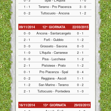
0 - 3
Spal - L'Aquila
1 - 0
1 - 1
Teramo - Pro Piacenza
3 - 0
0 - 2
Tuttocuoio - Ancona
1 - 2
09/11/2014
12^ GIORNATA
22/03/2015
0 - 0
Ancona - Santarcangelo
0 - 1
2 - 1
Forlì - Gubbio
1 - 2
3 - 0
Grosseto - Savona
0 - 0
1 - 0
L'Aquila - Carrarese
2 - 1
0 - 0
Pisa - Lucchese
1 - 2
2 - 1
Pistoiese - Prato
1 - 2
0 - 1
Pro Piacenza - Spal
0 - 4
0 - 2
Reggiana - Ascoli
1 - 1
1 - 2
San Marino - Teramo
0 - 2
2 - 1
Tuttocuoio - Pontedera
1 - 0
16/11/2014
13^ GIORNATA
29/03/2015