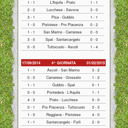
1 - 1
L'Aquila - Prato
1 - 1
2 - 2
Lucchese - Savona
3 - 0
3 - 1
Pisa - Gubbio
1 - 1
1 - 0
Pistoiese - Pro Piacenza
0 - 2
1 - 1
San Marino - Carrarese
0 - 0
3 - 0
Spal - Santarcangelo
0 - 0
0 - 0
Tuttocuoio - Ascoli
1 - 4
17/09/2014
4^ GIORNATA
01/02/2015
1 - 1
Ascoli - San Marino
3 - 2
0 - 0
Carrarese - Grosseto
1 - 2
1 - 1
Gubbio - Spal
0 - 1
0 - 0
Pontedera - L'Aquila
1 - 1
4 - 3
Prato - Lucchese
0 - 0
0 - 1
Pro Piacenza - Tuttocuoio
3 - 3
1 - 0
Reggiana - Pistoiese
4 - 0
1 - 1
Santarcangelo - Forlì
2 - 0