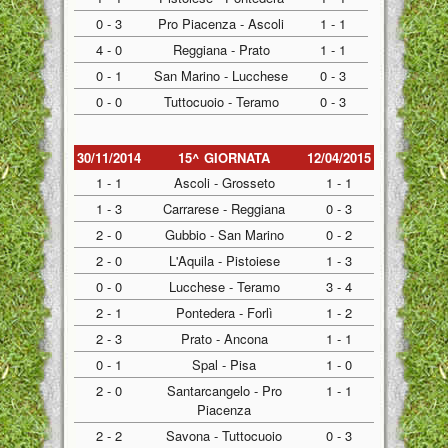
0 - 3
Pro Piacenza - Ascoli
1 - 1
4 - 0
Reggiana - Prato
1 - 1
0 - 1
San Marino - Lucchese
0 - 3
0 - 0
Tuttocuoio - Teramo
0 - 3
30/11/2014
15^ GIORNATA
12/04/2015
1 - 1
Ascoli - Grosseto
1 - 1
1 - 3
Carrarese - Reggiana
0 - 3
2 - 0
Gubbio - San Marino
0 - 2
2 - 0
L'Aquila - Pistoiese
1 - 3
0 - 0
Lucchese - Teramo
3 - 4
2 - 1
Pontedera - Forlì
1 - 2
2 - 3
Prato - Ancona
1 - 1
0 - 1
Spal - Pisa
1 - 0
2 - 0
Santarcangelo - Pro
1 - 1
Piacenza
2 - 2
Savona - Tuttocuoio
0 - 3