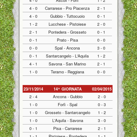
4 - 0
Ascoli - Forlì
1 - 2
4 - 0
Carrarese - Pro Piacenza
2 - 1
4 - 0
Gubbio - Tuttocuoio
0 - 1
1 - 2
Lucchese - Pistoiese
2 - 0
2 - 1
Pontedera - Grosseto
0 - 1
0 - 1
Prato - Pisa
0 - 0
0 - 0
Spal - Ancona
3 - 0
0 - 1
Santarcangelo - L'Aquila
1 - 2
4 - 1
Savona - San Marino
2 - 1
1 - 0
Teramo - Reggiana
0 - 0
23/11/2014
14^ GIORNATA
02/04/2015
2 - 4
Ancona - Gubbio
2 - 0
1 - 0
Forlì - Spal
0 - 3
1 - 0
Grosseto - Santarcangelo
1 - 2
1 - 0
L'Aquila - Savona
3 - 0
0 - 1
Pisa - Carrarese
2 - 1
1 - 1
Pistoiese - Pontedera
1 - 1