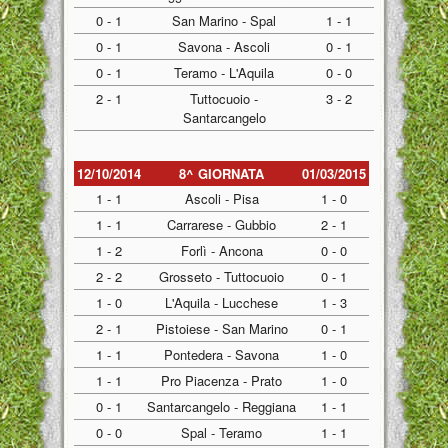
0 - 1
San Marino - Spal
1 - 1
0 - 1
Savona - Ascoli
0 - 1
0 - 1
Teramo - L'Aquila
0 - 0
2 - 1
Tuttocuoio -
3 - 2
Santarcangelo
12/10/2014
8^ GIORNATA
01/03/2015
1 - 1
Ascoli - Pisa
1 - 0
1 - 1
Carrarese - Gubbio
2 - 1
1 - 2
Forlì - Ancona
0 - 0
2 - 2
Grosseto - Tuttocuoio
0 - 1
1 - 0
L'Aquila - Lucchese
1 - 3
2 - 1
Pistoiese - San Marino
0 - 1
1 - 1
Pontedera - Savona
1 - 0
1 - 1
Pro Piacenza - Prato
1 - 0
0 - 1
Santarcangelo - Reggiana
1 - 1
0 - 0
Spal - Teramo
1 - 1