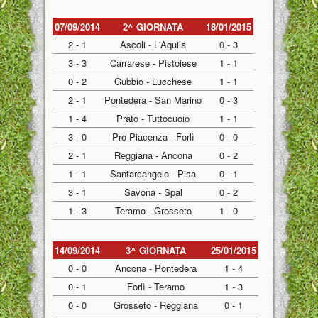
07/09/2014
2^ GIORNATA
18/01/2015
2 - 1
Ascoli - L'Aquila
0 - 3
3 - 3
Carrarese - Pistoiese
1 - 1
0 - 2
Gubbio - Lucchese
1 - 1
2 - 1
Pontedera - San Marino
0 - 3
1 - 4
Prato - Tuttocuoio
1 - 1
3 - 0
Pro Piacenza - Forlì
0 - 0
2 - 1
Reggiana - Ancona
0 - 2
1 - 1
Santarcangelo - Pisa
0 - 1
3 - 1
Savona - Spal
0 - 2
1 - 3
Teramo - Grosseto
1 - 0
14/09/2014
3^ GIORNATA
25/01/2015
0 - 0
Ancona - Pontedera
1 - 4
0 - 1
Forlì - Teramo
1 - 3
0 - 0
Grosseto - Reggiana
0 - 1