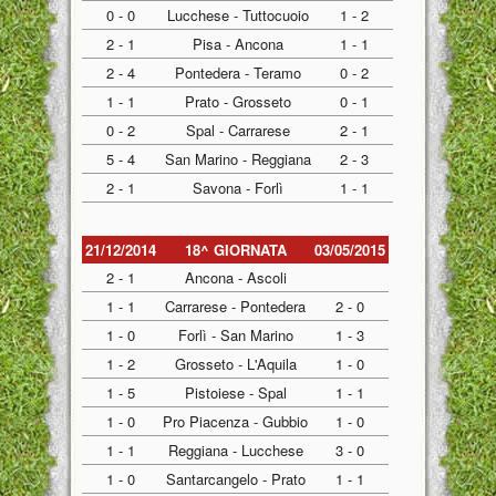
0 - 0
Lucchese - Tuttocuoio
1 - 2
2 - 1
Pisa - Ancona
1 - 1
2 - 4
Pontedera - Teramo
0 - 2
1 - 1
Prato - Grosseto
0 - 1
0 - 2
Spal - Carrarese
2 - 1
5 - 4
San Marino - Reggiana
2 - 3
2 - 1
Savona - Forlì
1 - 1
21/12/2014
18^ GIORNATA
03/05/2015
2 - 1
Ancona - Ascoli
1 - 1
Carrarese - Pontedera
2 - 0
1 - 0
Forlì - San Marino
1 - 3
1 - 2
Grosseto - L'Aquila
1 - 0
1 - 5
Pistoiese - Spal
1 - 1
1 - 0
Pro Piacenza - Gubbio
1 - 0
1 - 1
Reggiana - Lucchese
3 - 0
1 - 0
Santarcangelo - Prato
1 - 1