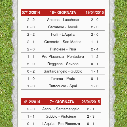
07/12/2014
16^ GIORNATA
19/04/2015
2 - 2
Ancona - Lucchese
2 - 0
0 - 0
Carrarese - Ascoli
2 - 3
2 - 2
Forlì - L'Aquila
2 - 0
2 - 1
Grosseto - San Marino
1 - 1
2 - 0
Pistoiese - Pisa
2 - 4
1 - 1
Pro Piacenza - Pontedera
1 - 2
5 - 0
Reggiana - Savona
0 - 1
0 - 2
Santarcangelo - Gubbio
1 - 1
1 - 0
Teramo - Prato
0 - 1
1 - 0
Tuttocuoio - Spal
1 - 3
14/12/2014
17^ GIORNATA
26/04/2015
2 - 0
Ascoli - Santarcangelo
2 - 1
1 - 1
Gubbio - Pistoiese
2 - 3
0 - 1
L'Aquila - Pro Piacenza
0 - 1