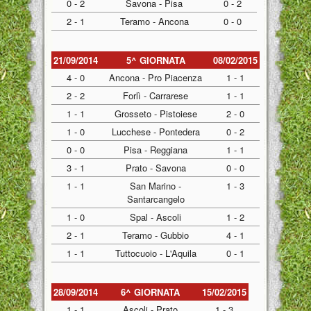
0 - 2
Savona - Pisa
0 - 2
2 - 1
Teramo - Ancona
0 - 0
21/09/2014
5^ GIORNATA
08/02/2015
4 - 0
Ancona - Pro Piacenza
1 - 1
2 - 2
Forlì - Carrarese
1 - 1
1 - 1
Grosseto - Pistoiese
2 - 0
1 - 0
Lucchese - Pontedera
0 - 2
0 - 0
Pisa - Reggiana
1 - 1
3 - 1
Prato - Savona
0 - 0
1 - 1
San Marino -
1 - 3
Santarcangelo
1 - 0
Spal - Ascoli
1 - 2
2 - 1
Teramo - Gubbio
4 - 1
1 - 1
Tuttocuoio - L'Aquila
0 - 1
28/09/2014
6^ GIORNATA
15/02/2015
1 - 1
Ascoli - Prato
1 - 3