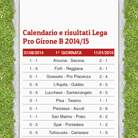
Calendario e risultati Lega
Pro Girone B 2014/15
31/08/2014
1^ GIORNATA
11/01/2015
1 - 1
Ancona - Savona
2 - 1
1 - 0
Forlì - Reggiana
0 - 1
0 - 1
Grosseto - Pro Piacenza
2 - 4
0 - 0
L'Aquila - Gubbio
0 - 0
0 - 0
Lucchese - Santarcangelo
0 - 0
3 - 1
Pisa - Teramo
1 - 1
0 - 1
Pistoiese - Ascoli
3 - 6
1 - 1
San Marino - Prato
0 - 2
0 - 3
Spal - Pontedera
1 - 2
0 - 0
Tuttocuoio - Carrarese
1 - 5