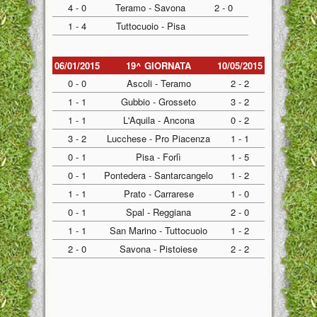
4 - 0
Teramo - Savona
2 - 0
1 - 4
Tuttocuoio - Pisa
06/01/2015
19^ GIORNATA
10/05/2015
0 - 0
Ascoli - Teramo
2 - 2
1 - 1
Gubbio - Grosseto
3 - 2
1 - 1
L'Aquila - Ancona
0 - 2
3 - 2
Lucchese - Pro Piacenza
1 - 1
0 - 1
Pisa - Forlì
1 - 5
0 - 1
Pontedera - Santarcangelo
1 - 2
1 - 1
Prato - Carrarese
1 - 0
0 - 1
Spal - Reggiana
2 - 0
1 - 1
San Marino - Tuttocuoio
1 - 2
2 - 0
Savona - Pistoiese
2 - 2