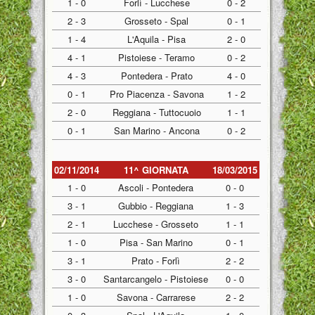
1 - 0
Forlì - Lucchese
0 - 2
2 - 3
Grosseto - Spal
0 - 1
1 - 4
L'Aquila - Pisa
2 - 0
4 - 1
Pistoiese - Teramo
0 - 2
4 - 3
Pontedera - Prato
4 - 0
0 - 1
Pro Piacenza - Savona
1 - 2
2 - 0
Reggiana - Tuttocuoio
1 - 1
0 - 1
San Marino - Ancona
0 - 2
02/11/2014
11^ GIORNATA
18/03/2015
1 - 0
Ascoli - Pontedera
0 - 0
3 - 1
Gubbio - Reggiana
1 - 3
2 - 1
Lucchese - Grosseto
1 - 1
1 - 0
Pisa - San Marino
0 - 1
3 - 1
Prato - Forlì
2 - 2
3 - 0
Santarcangelo - Pistoiese
0 - 0
1 - 0
Savona - Carrarese
2 - 2