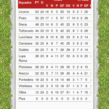
Squadra
PT
G
V
N
P
GF
GS
V
N
P
GF
GS
V
N
P
G
Livorno
53
24
16
5
3
55
19
9
2
1
25
8
7
3
2
3
Prato
52
23
17
1
5
57
17
10
0
2
39
8
7
1
3
1
Siena
48
23
14
6
3
45
22
8
3
0
23
5
6
3
3
2
Tuttocuoio
44
23
13
5
5
42
23
8
1
3
26
11
5
4
2
1
Lucchese
34
24
8
10
6
25
23
5
4
3
14
10
3
6
3
1
Carrarese
32
23
8
8
7
40
25
3
6
2
16
14
5
2
5
2
Gubbio
30
23
7
9
7
28
28
2
7
3
14
13
5
2
4
1
Lupa
28
23
8
4
11
37
53
6
0
6
20
25
2
4
5
1
Roma
Pistoiese
28
23
8
4
11
29
35
5
2
4
15
13
3
2
7
1
Arezzo
22
23
5
7
11
29
45
4
4
4
21
21
1
3
7
Pontedera
19
23
5
4
14
14
48
3
1
7
5
24
2
3
7
Viterbese
14
23
3
5
15
18
57
1
3
7
8
29
2
2
8
1
Olbia
12
24
2
6
16
27
51
1
4
7
16
23
1
2
9
1
Pisa
0
0
0
0
0
0
0
0
0
0
0
0
0
0
0