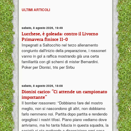
ULTIMI ARTICOLI
sabato, 8 agosto 2026, 19:49
Lucchese, è goleada: contro il Livorno
Primavera finisce 11-0
Impegnati a Saltocchio nel terzo allenamento
congiunto dall'inizio della preparazione, i rossoneri
vanno in gol a raffica mostrando già una certa
familiarità con gli schemi di mister Bernardini.
Poker per Dionisi, tris per Sirbu
sabato, 8 agosto 2026, 18:08
Dionisi carico: "Ci attende un campionato
importante"
Il bomber rossonero: "Dobbiamo fare del mostro
meglio, non si nascondono gli altri, non dobbiamo
farlo nemmeno noi. Partita dopo partita e rendendo
orgogliosi i nostri tifosi. Piano piano vediamo dove
arriviamo, ma ho tanta fiducia in questa squadra, la
società ci sta mettendo a disposizione ogni cosa