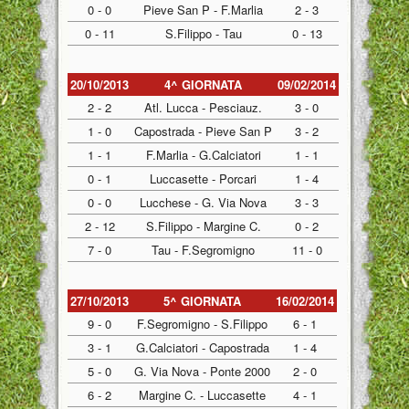
0 - 0
Pieve San P - F.Marlia
2 - 3
0 - 11
S.Filippo - Tau
0 - 13
20/10/2013
4^ GIORNATA
09/02/2014
2 - 2
Atl. Lucca - Pesciauz.
3 - 0
1 - 0
Capostrada - Pieve San P
3 - 2
1 - 1
F.Marlia - G.Calciatori
1 - 1
0 - 1
Luccasette - Porcari
1 - 4
0 - 0
Lucchese - G. Via Nova
3 - 3
2 - 12
S.Filippo - Margine C.
0 - 2
7 - 0
Tau - F.Segromigno
11 - 0
27/10/2013
5^ GIORNATA
16/02/2014
9 - 0
F.Segromigno - S.Filippo
6 - 1
3 - 1
G.Calciatori - Capostrada
1 - 4
5 - 0
G. Via Nova - Ponte 2000
2 - 0
6 - 2
Margine C. - Luccasette
4 - 1