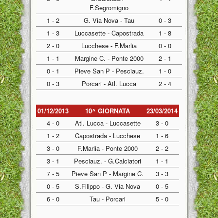
F.Segromigno
1 - 2
G. Via Nova - Tau
0 - 3
1 - 3
Luccasette - Capostrada
1 - 8
2 - 0
Lucchese - F.Marlia
0 - 0
1 - 1
Margine C. - Ponte 2000
2 - 1
0 - 1
Pieve San P - Pesciauz.
1 - 0
0 - 3
Porcari - Atl. Lucca
2 - 4
01/12/2013
10^ GIORNATA
23/03/2014
4 - 0
Atl. Lucca - Luccasette
3 - 0
1 - 2
Capostrada - Lucchese
1 - 6
3 - 0
F.Marlia - Ponte 2000
2 - 2
3 - 1
Pesciauz. - G.Calciatori
1 - 1
7 - 5
Pieve San P - Margine C.
3 - 3
0 - 5
S.Filippo - G. Via Nova
0 - 5
6 - 0
Tau - Porcari
5 - 0