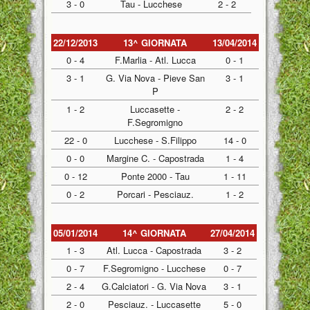
3 - 0
Tau - Lucchese
2 - 2
22/12/2013
13^ GIORNATA
13/04/2014
0 - 4
F.Marlia - Atl. Lucca
0 - 1
3 - 1
G. Via Nova - Pieve San
3 - 1
P
1 - 2
Luccasette -
2 - 2
F.Segromigno
22 - 0
Lucchese - S.Filippo
14 - 0
0 - 0
Margine C. - Capostrada
1 - 4
0 - 12
Ponte 2000 - Tau
1 - 11
0 - 2
Porcari - Pesciauz.
1 - 2
05/01/2014
14^ GIORNATA
27/04/2014
1 - 3
Atl. Lucca - Capostrada
3 - 2
0 - 7
F.Segromigno - Lucchese
0 - 7
2 - 4
G.Calciatori - G. Via Nova
3 - 1
2 - 0
Pesciauz. - Luccasette
5 - 0