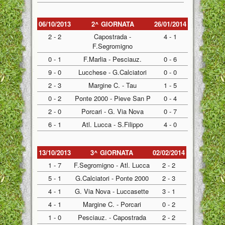
06/10/2013
2^ GIORNATA
26/01/2014
2 - 2
Capostrada -
4 - 1
F.Segromigno
0 - 1
F.Marlia - Pesciauz.
0 - 6
9 - 0
Lucchese - G.Calciatori
0 - 0
2 - 3
Margine C. - Tau
1 - 5
0 - 2
Ponte 2000 - Pieve San P
0 - 4
2 - 0
Porcari - G. Via Nova
0 - 7
6 - 1
Atl. Lucca - S.Filippo
4 - 0
13/10/2013
3^ GIORNATA
02/02/2014
1 - 7
F.Segromigno - Atl. Lucca
2 - 2
5 - 1
G.Calciatori - Ponte 2000
2 - 3
4 - 1
G. Via Nova - Luccasette
3 - 1
4 - 1
Margine C. - Porcari
0 - 2
1 - 0
Pesciauz. - Capostrada
2 - 2