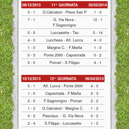
08/12/2013
11^ GIORNATA
30/03/2014
3 - 1
G.Calciatori - Pieve San P
1 - 3
7 - 1
G. Via Nova -
12 - 1
F.Segromigno
0 - 5
Luccasette - Tau
0 - 14
4 - 0
Lucchese - Atl. Lucca
4 - 0
1 - 0
Margine C. - F.Marlia
1 - 0
0 - 3
Ponte 2000 - Capostrada
0 - 2
5 - 0
Porcari - S.Filippo
4 - 1
15/12/2013
12^ GIORNATA
06/04/2014
5 - 1
Atl. Lucca - Ponte 2000
4 - 0
1 - 0
Capostrada - F.Marlia
0 - 3
2 - 5
F.Segromigno - Porcari
2 - 2
1 - 2
G.Calciatori - Margine C.
1 - 2
0 - 2
Pesciauz. - G. Via Nova
0 - 2
2 - 4
S.Filippo - Luccasette
1 - 2