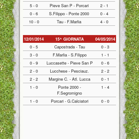
5 - 0
Pieve San P - Porcari
2 - 1
0 - 6
S.Filippo - Ponte 2000
0 - 4
10 - 0
Tau - F.Marlia
4 - 0
12/01/2014
15^ GIORNATA
04/05/2014
0 - 5
Capostrada - Tau
0 - 3
3 - 0
F.Marlia - S.Filippo
1 - 1
0 - 9
Luccasette - Pieve San P
0 - 6
2 - 0
Lucchese - Pesciauz.
2 - 2
2 - 2
Margine C. - Atl. Lucca
0 - 1
1 - 0
Ponte 2000 -
1 - 4
F.Segromigno
1 - 0
Porcari - G.Calciatori
0 - 0