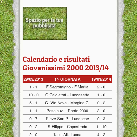
Calendario e risultati
Giovanissimi 2000 2013/14
29/09/2013
1^ GIORNATA
19/01/2014
1 - 1
F.Segromigno - F.Marlia
2 - 0
10 - 0
G.Calciatori - Luccasette
1 - 0
5 - 1
G. Via Nova - Margine C.
0 - 2
1 - 1
Pesciauz. - Ponte 2000
3 - 0
0 - 7
Pieve San P - Lucchese
0 - 3
0 - 2
S.Filippo - Capostrada
1 - 10
2 - 0
Tau - Atl. Lucca
4 - 2