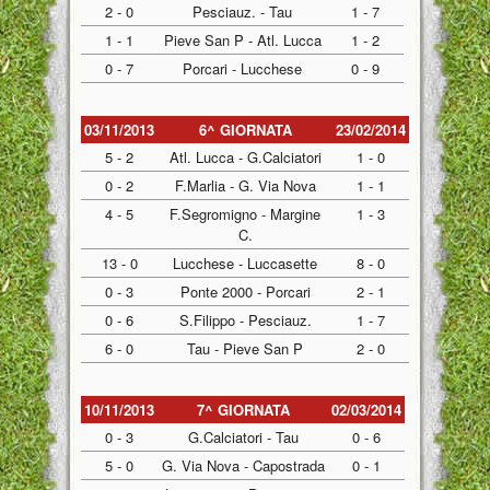
2 - 0
Pesciauz. - Tau
1 - 7
1 - 1
Pieve San P - Atl. Lucca
1 - 2
0 - 7
Porcari - Lucchese
0 - 9
03/11/2013
6^ GIORNATA
23/02/2014
5 - 2
Atl. Lucca - G.Calciatori
1 - 0
0 - 2
F.Marlia - G. Via Nova
1 - 1
4 - 5
F.Segromigno - Margine
1 - 3
C.
13 - 0
Lucchese - Luccasette
8 - 0
0 - 3
Ponte 2000 - Porcari
2 - 1
0 - 6
S.Filippo - Pesciauz.
1 - 7
6 - 0
Tau - Pieve San P
2 - 0
10/11/2013
7^ GIORNATA
02/03/2014
0 - 3
G.Calciatori - Tau
0 - 6
5 - 0
G. Via Nova - Capostrada
0 - 1