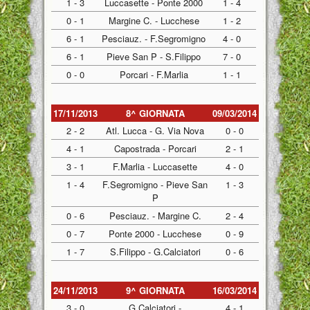
1 - 3
Luccasette - Ponte 2000
1 - 4
0 - 1
Margine C. - Lucchese
1 - 2
6 - 1
Pesciauz. - F.Segromigno
4 - 0
6 - 1
Pieve San P - S.Filippo
7 - 0
0 - 0
Porcari - F.Marlia
1 - 1
17/11/2013
8^ GIORNATA
09/03/2014
2 - 2
Atl. Lucca - G. Via Nova
0 - 0
4 - 1
Capostrada - Porcari
2 - 1
3 - 1
F.Marlia - Luccasette
4 - 0
1 - 4
F.Segromigno - Pieve San
1 - 3
P
0 - 6
Pesciauz. - Margine C.
2 - 4
0 - 7
Ponte 2000 - Lucchese
0 - 9
1 - 7
S.Filippo - G.Calciatori
0 - 6
24/11/2013
9^ GIORNATA
16/03/2014
3 - 0
G.Calciatori -
4 - 1