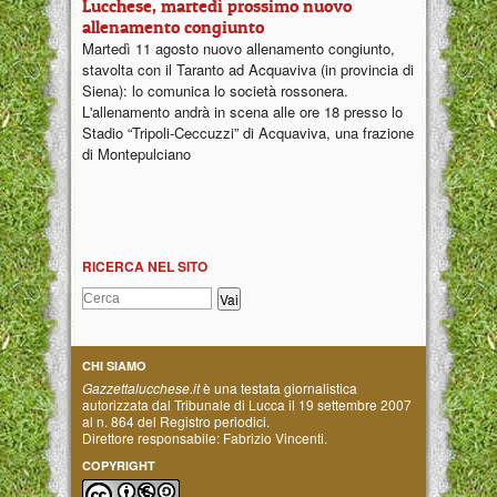
Lucchese, martedì prossimo nuovo
allenamento congiunto
Martedì 11 agosto nuovo allenamento congiunto,
stavolta con il Taranto ad Acquaviva (in provincia di
Siena): lo comunica lo società rossonera.
L'allenamento andrà in scena alle ore 18 presso lo
Stadio “Tripoli-Ceccuzzi” di Acquaviva, una frazione
di Montepulciano
RICERCA NEL SITO
CHI SIAMO
Gazzettalucchese.it
è una testata giornalistica
autorizzata dal Tribunale di Lucca il 19 settembre 2007
al n. 864 del Registro periodici.
Direttore responsabile: Fabrizio Vincenti.
COPYRIGHT