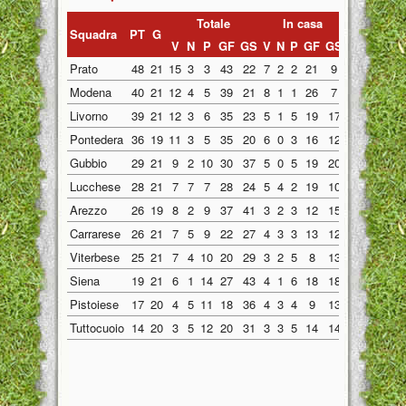
Totale
In casa
Fuori ca
Squadra
PT
G
V
N
P
GF
GS
V
N
P
GF
GS
V
N
P
GF
Prato
48
21
15
3
3
43
22
7
2
2
21
9
8
1
1
22
Modena
40
21
12
4
5
39
21
8
1
1
26
7
4
3
4
13
Livorno
39
21
12
3
6
35
23
5
1
5
19
17
7
2
1
16
Pontedera
36
19
11
3
5
35
20
6
0
3
16
12
5
3
2
19
Gubbio
29
21
9
2
10
30
37
5
0
5
19
20
4
2
5
11
Lucchese
28
21
7
7
7
28
24
5
4
2
19
10
2
3
5
9
Arezzo
26
19
8
2
9
37
41
3
2
3
12
15
5
0
6
25
Carrarese
26
21
7
5
9
22
27
4
3
3
13
12
3
2
6
9
Viterbese
25
21
7
4
10
20
29
3
2
5
8
13
4
2
5
12
Siena
19
21
6
1
14
27
43
4
1
6
18
18
2
0
8
9
Pistoiese
17
20
4
5
11
18
36
4
3
4
9
13
0
2
7
9
Tuttocuoio
14
20
3
5
12
20
31
3
3
5
14
14
0
2
7
6