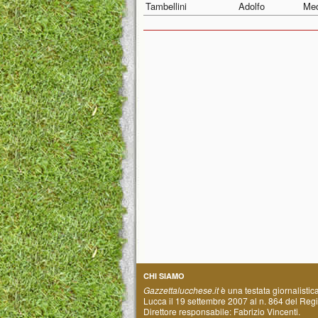
Tambellini
Adolfo
Med
CHI SIAMO
Gazzettalucchese.it
è una testata giornalistic
Lucca il 19 settembre 2007 al n. 864 del Regis
Direttore responsabile: Fabrizio Vincenti.