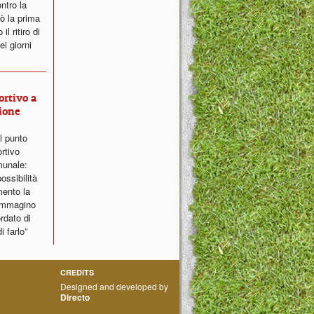
ntro la
ò la prima
l ritiro di
i giorni
ortivo a
ione
il punto
ortivo
munale:
ossibilità
ento la
 immagino
ordato di
i farlo”
CREDITS
Designed and developed by
Directo