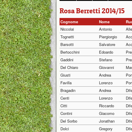
Rosa Berretti 2014/15
Cognome
Nome
Ru
Niccolai
Antonio
All
Tognetti
Piergiorgio
Acc
Barsotti
Salvatore
Acc
Bertocchini
Edoardo
Pre
Gaddini
Stefano
Pre
Del Chiaro
Giovanni
Mas
Giusti
Andrea
Por
Favilla
Lorenzo
Por
Bragadin
Andrea
Dif
Centi
Lorenzo
Dif
Citti
Riccardo
Dif
Contini
Giacomo
Dif
Del Sorbo
Jonathan
Dif
Dolci
Gregory
Dif