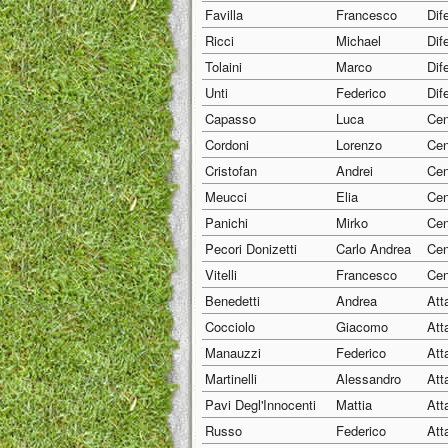
Favilla
Francesco
Dif
Ricci
Michael
Dif
Tolaini
Marco
Dif
Unti
Federico
Dif
Capasso
Luca
Cen
Cordoni
Lorenzo
Cen
Cristofan
Andrei
Cen
Meucci
Elia
Cen
Panichi
Mirko
Cen
Pecori Donizetti
Carlo Andrea
Cen
Vitelli
Francesco
Cen
Benedetti
Andrea
Att
Cocciolo
Giacomo
Att
Manauzzi
Federico
Att
Martinelli
Alessandro
Att
Pavi Degl'Innocenti
Mattia
Att
Russo
Federico
Att