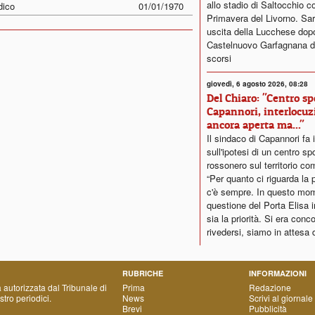
allo stadio di Saltocchio co
ico
01/01/1970
Primavera del Livorno. Sar
uscita della Lucchese dopo i
Castelnuovo Garfagnana de
scorsi
giovedì, 6 agosto 2026, 08:28
Del Chiaro: "Centro sp
Capannori, interlocuz
ancora aperta ma..."
Il sindaco di Capannori fa 
sull'ipotesi di un centro sp
rossonero sul territorio co
“Per quanto ci riguarda la p
c'è sempre. In questo mom
questione del Porta Elisa
sia la priorità. Si era conc
rivedersi, siamo in attesa d
RUBRICHE
INFORMAZIONI
a autorizzata dal Tribunale di
Prima
Redazione
tro periodici.
News
Scrivi al giornale
Brevi
Pubblicità