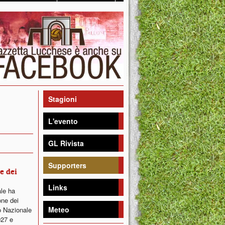
Stagioni
L'evento
GL Rivista
Supporters
ne dei
Links
ale ha
one dei
Meteo
o Nazionale
027 e