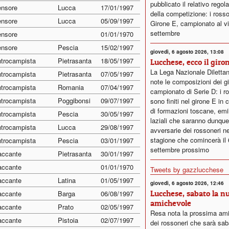
pubblicato il relativo rego
ensore
Lucca
17/01/1997
della competizione: i rosso
ensore
Lucca
05/09/1997
Girone E, campionato al vi
settembre
ensore
01/01/1970
ensore
Pescia
15/02/1997
giovedì, 6 agosto 2026, 13:08
trocampista
Pietrasanta
18/05/1997
Lucchese, ecco il giro
La Lega Nazionale Dilettan
trocampista
Pietrasanta
07/05/1997
note le composizioni dei gi
trocampista
Romania
07/04/1997
campionato di Serie D: i r
trocampista
Poggibonsi
09/07/1997
sono finiti nel girone E in
di formazioni toscane, emi
trocampista
Pescia
30/05/1997
laziali che saranno dunque
trocampista
Lucca
29/08/1997
avversarie dei rossoneri ne
stagione che comincerà il 
trocampista
Pescia
03/01/1997
settembre prossimo
accante
Pietrasanta
30/01/1997
accante
01/01/1970
Tweets by gazzlucchese
accante
Latina
01/05/1997
giovedì, 6 agosto 2026, 12:46
Lucchese, sabato la n
accante
Barga
06/08/1997
amichevole
accante
Prato
02/05/1997
Resa nota la prossima am
accante
Pistoia
02/07/1997
dei rossoneri che sarà sab