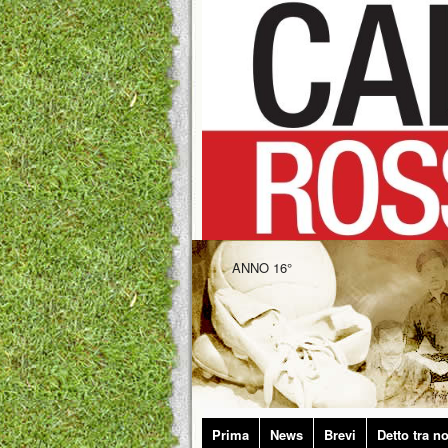
ANNO 16°
Prima
News
Brevi
Detto tra no