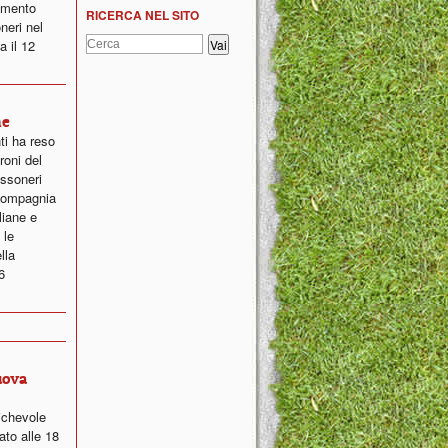
lamento
RICERCA NEL SITO
neri nel
a il 12
ne
ti ha reso
roni del
ossoneri
 compagnia
liane e
 le
lla
6
uova
ichevole
ato alle 18