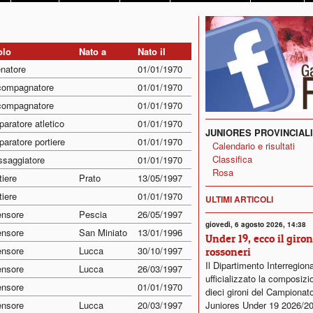
olo
Nato a
Nato il
enatore
01/01/1970
ompagnatore
01/01/1970
ompagnatore
01/01/1970
paratore atletico
01/01/1970
JUNIORES PROVINCIALI
paratore portiere
01/01/1970
Calendario e risultati
Classifica
saggiatore
01/01/1970
Rosa
tiere
Prato
13/05/1997
tiere
01/01/1970
ULTIMI ARTICOLI
ensore
Pescia
26/05/1997
giovedì, 6 agosto 2026, 14:38
ensore
San Miniato
13/01/1996
Under 19, ecco il giro
ensore
Lucca
30/10/1997
rossoneri
Il Dipartimento Interregion
ensore
Lucca
26/03/1997
ufficializzato la composizi
ensore
01/01/1970
dieci gironi del Campionat
ensore
Lucca
20/03/1997
Juniores Under 19 2026/2