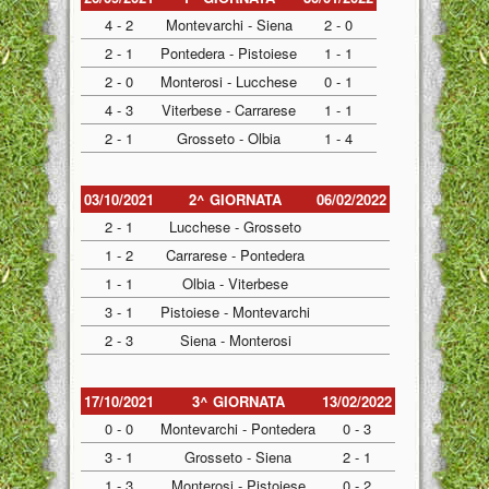
4 - 2
Montevarchi - Siena
2 - 0
2 - 1
Pontedera - Pistoiese
1 - 1
2 - 0
Monterosi - Lucchese
0 - 1
4 - 3
Viterbese - Carrarese
1 - 1
2 - 1
Grosseto - Olbia
1 - 4
03/10/2021
2^ GIORNATA
06/02/2022
2 - 1
Lucchese - Grosseto
1 - 2
Carrarese - Pontedera
1 - 1
Olbia - Viterbese
3 - 1
Pistoiese - Montevarchi
2 - 3
Siena - Monterosi
17/10/2021
3^ GIORNATA
13/02/2022
0 - 0
Montevarchi - Pontedera
0 - 3
3 - 1
Grosseto - Siena
2 - 1
1 - 3
Monterosi - Pistoiese
0 - 2