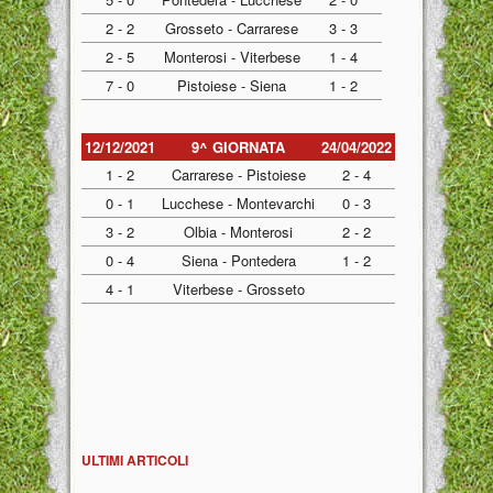
2 - 2
Grosseto - Carrarese
3 - 3
2 - 5
Monterosi - Viterbese
1 - 4
7 - 0
Pistoiese - Siena
1 - 2
12/12/2021
9^ GIORNATA
24/04/2022
1 - 2
Carrarese - Pistoiese
2 - 4
0 - 1
Lucchese - Montevarchi
0 - 3
3 - 2
Olbia - Monterosi
2 - 2
0 - 4
Siena - Pontedera
1 - 2
4 - 1
Viterbese - Grosseto
ULTIMI ARTICOLI