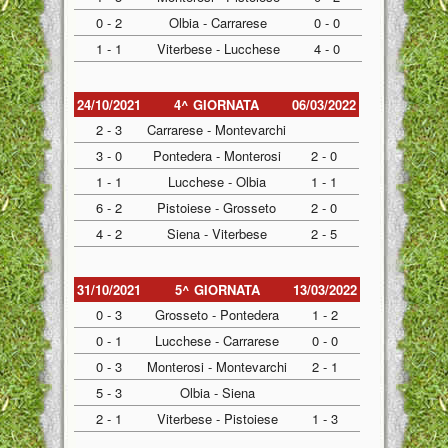
0 - 2
Olbia - Carrarese
0 - 0
1 - 1
Viterbese - Lucchese
4 - 0
24/10/2021
4^ GIORNATA
06/03/2022
2 - 3
Carrarese - Montevarchi
3 - 0
Pontedera - Monterosi
2 - 0
1 - 1
Lucchese - Olbia
1 - 1
6 - 2
Pistoiese - Grosseto
2 - 0
4 - 2
Siena - Viterbese
2 - 5
31/10/2021
5^ GIORNATA
13/03/2022
0 - 3
Grosseto - Pontedera
1 - 2
0 - 1
Lucchese - Carrarese
0 - 0
0 - 3
Monterosi - Montevarchi
2 - 1
5 - 3
Olbia - Siena
2 - 1
Viterbese - Pistoiese
1 - 3