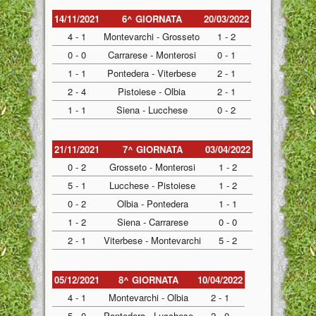
14/11/2021
6^ GIORNATA
20/03/2022
4 - 1
Montevarchi - Grosseto
1 - 2
0 - 0
Carrarese - Monterosi
0 - 1
1 - 1
Pontedera - Viterbese
2 - 1
2 - 4
Pistoiese - Olbia
2 - 1
1 - 1
Siena - Lucchese
0 - 2
21/11/2021
7^ GIORNATA
03/04/2022
0 - 2
Grosseto - Monterosi
1 - 2
5 - 1
Lucchese - Pistoiese
1 - 2
0 - 2
Olbia - Pontedera
1 - 1
1 - 2
Siena - Carrarese
0 - 0
2 - 1
Viterbese - Montevarchi
5 - 2
05/12/2021
8^ GIORNATA
10/04/2022
4 - 1
Montevarchi - Olbia
2 - 1
5 - 0
Pontedera - Lucchese
2 - 0