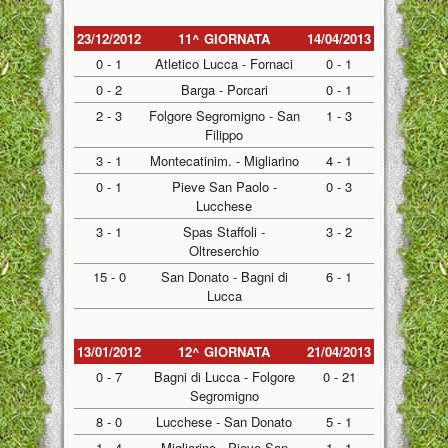
23/12/2012
11^ GIORNATA
14/04/2013
0 - 1
Atletico Lucca - Fornaci
0 - 1
0 - 2
Barga - Porcari
0 - 1
2 - 3
Folgore Segromigno - San
1 - 3
Filippo
3 - 1
Montecatinim. - Migliarino
4 - 1
0 - 1
Pieve San Paolo -
0 - 3
Lucchese
3 - 1
Spas Staffoli -
3 - 2
Oltreserchio
15 - 0
San Donato - Bagni di
6 - 1
Lucca
13/01/2012
12^ GIORNATA
21/04/2013
0 - 7
Bagni di Lucca - Folgore
0 - 21
Segromigno
8 - 0
Lucchese - San Donato
5 - 1
1 - 4
Migliarino - Pieve San
1 - 1