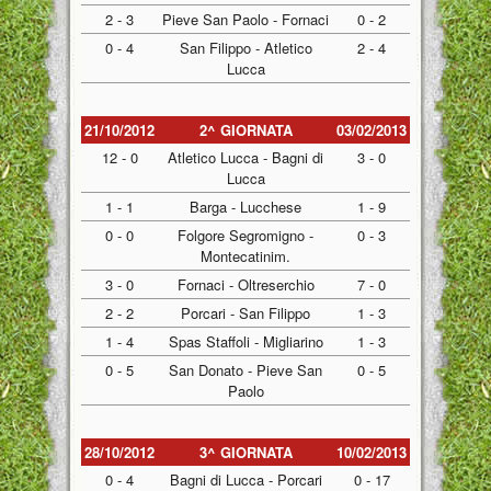
2 - 3
Pieve San Paolo - Fornaci
0 - 2
0 - 4
San Filippo - Atletico
2 - 4
Lucca
21/10/2012
2^ GIORNATA
03/02/2013
12 - 0
Atletico Lucca - Bagni di
3 - 0
Lucca
1 - 1
Barga - Lucchese
1 - 9
0 - 0
Folgore Segromigno -
0 - 3
Montecatinim.
3 - 0
Fornaci - Oltreserchio
7 - 0
2 - 2
Porcari - San Filippo
1 - 3
1 - 4
Spas Staffoli - Migliarino
1 - 3
0 - 5
San Donato - Pieve San
0 - 5
Paolo
28/10/2012
3^ GIORNATA
10/02/2013
0 - 4
Bagni di Lucca - Porcari
0 - 17