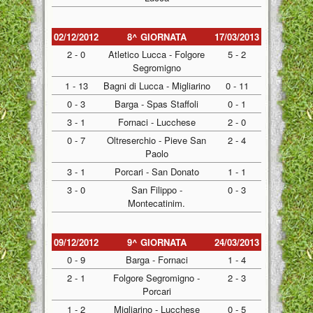
02/12/2012
8^ GIORNATA
17/03/2013
2 - 0
Atletico Lucca - Folgore
5 - 2
Segromigno
1 - 13
Bagni di Lucca - Migliarino
0 - 11
0 - 3
Barga - Spas Staffoli
0 - 1
3 - 1
Fornaci - Lucchese
2 - 0
0 - 7
Oltreserchio - Pieve San
2 - 4
Paolo
3 - 1
Porcari - San Donato
1 - 1
3 - 0
San Filippo -
0 - 3
Montecatinim.
09/12/2012
9^ GIORNATA
24/03/2013
0 - 9
Barga - Fornaci
1 - 4
2 - 1
Folgore Segromigno -
2 - 3
Porcari
1 - 2
Migliarino - Lucchese
0 - 5