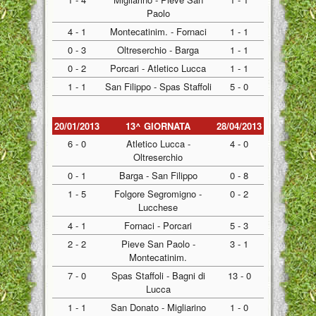
Paolo
4 - 1
Montecatinim. - Fornaci
1 - 1
0 - 3
Oltreserchio - Barga
1 - 1
0 - 2
Porcari - Atletico Lucca
1 - 1
1 - 1
San Filippo - Spas Staffoli
5 - 0
20/01/2013
13^ GIORNATA
28/04/2013
6 - 0
Atletico Lucca -
4 - 0
Oltreserchio
0 - 1
Barga - San Filippo
0 - 8
1 - 5
Folgore Segromigno -
0 - 2
Lucchese
4 - 1
Fornaci - Porcari
5 - 3
2 - 2
Pieve San Paolo -
3 - 1
Montecatinim.
7 - 0
Spas Staffoli - Bagni di
13 - 0
Lucca
1 - 1
San Donato - Migliarino
1 - 0