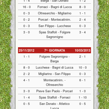
1 - 4
Barga - San Donato
1 - 2
16 - 0
Fornaci - Bagni di Lucca
8 - 0
0 - 3
Oltreserchio - Migliarino
1 - 1
0 - 2
Porcari - Montecatinim.
2 - 4
0 - 3
San Filippo - Lucchese
0 - 3
3 - 0
Spas Staffoli - Folgore
3 - 4
Segromigno
25/11/2012
7^ GIORNATA
10/03/2013
1 - 1
Folgore Segromigno -
2 - 1
Barga
8 - 0
Lucchese - Bagni di Lucca
10 - 0
2 - 2
Migliarino - San Filippo
0 - 3
4 - 1
Montecatinim. -
6 - 1
Oltreserchio
3 - 0
Pieve San Paolo - Porcari
1 - 0
1 - 4
Spas Staffoli - Fornaci
1 - 10
0 - 5
San Donato - Atletico
0 - 5
Lucca