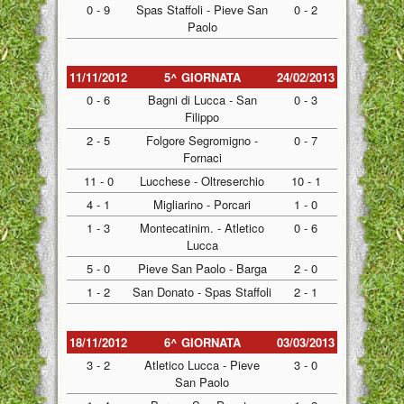
0 - 9
Spas Staffoli - Pieve San
0 - 2
Paolo
11/11/2012
5^ GIORNATA
24/02/2013
0 - 6
Bagni di Lucca - San
0 - 3
Filippo
2 - 5
Folgore Segromigno -
0 - 7
Fornaci
11 - 0
Lucchese - Oltreserchio
10 - 1
4 - 1
Migliarino - Porcari
1 - 0
1 - 3
Montecatinim. - Atletico
0 - 6
Lucca
5 - 0
Pieve San Paolo - Barga
2 - 0
1 - 2
San Donato - Spas Staffoli
2 - 1
18/11/2012
6^ GIORNATA
03/03/2013
3 - 2
Atletico Lucca - Pieve
3 - 0
San Paolo