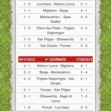
1 - 2
Lucchese - Atletico Lucca
0 - 1
1 - 1
Migliarino - Barga
4 - 1
1 - 1
Montecatinim. - Spas
2 - 3
Staffoli
7 - 0
Pieve San Paolo - Folgore
4 - 3
Segromigno
7 - 0
San Filippo - Oltreserchio
6 - 1
1 - 3
San Donato - Fornaci
0 - 2
04/11/2012
4^ GIORNATA
17/02/2013
4 - 1
Atletico Lucca - Migliarino
8 - 1
3 - 2
Barga - Montecatinim.
2 - 4
4 - 2
Folgore Segromigno - San
2 - 1
Donato
2 - 1
Fornaci - San Filippo
3 - 1
3 - 1
Oltreserchio - Bagni di
7 - 0
Lucca
1 - 6
Porcari - Lucchese
0 - 5