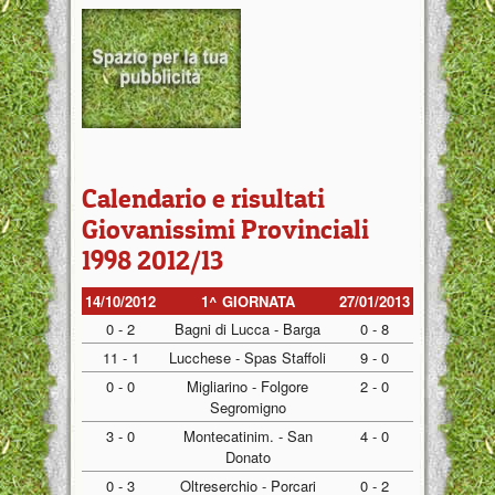
Calendario e risultati
Giovanissimi Provinciali
1998 2012/13
14/10/2012
1^ GIORNATA
27/01/2013
0 - 2
Bagni di Lucca - Barga
0 - 8
11 - 1
Lucchese - Spas Staffoli
9 - 0
0 - 0
Migliarino - Folgore
2 - 0
Segromigno
3 - 0
Montecatinim. - San
4 - 0
Donato
0 - 3
Oltreserchio - Porcari
0 - 2