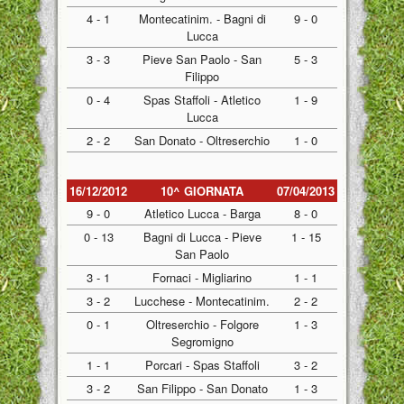
4 - 1
Montecatinim. - Bagni di
9 - 0
Lucca
3 - 3
Pieve San Paolo - San
5 - 3
Filippo
0 - 4
Spas Staffoli - Atletico
1 - 9
Lucca
2 - 2
San Donato - Oltreserchio
1 - 0
16/12/2012
10^ GIORNATA
07/04/2013
9 - 0
Atletico Lucca - Barga
8 - 0
0 - 13
Bagni di Lucca - Pieve
1 - 15
San Paolo
3 - 1
Fornaci - Migliarino
1 - 1
3 - 2
Lucchese - Montecatinim.
2 - 2
0 - 1
Oltreserchio - Folgore
1 - 3
Segromigno
1 - 1
Porcari - Spas Staffoli
3 - 2
3 - 2
San Filippo - San Donato
1 - 3