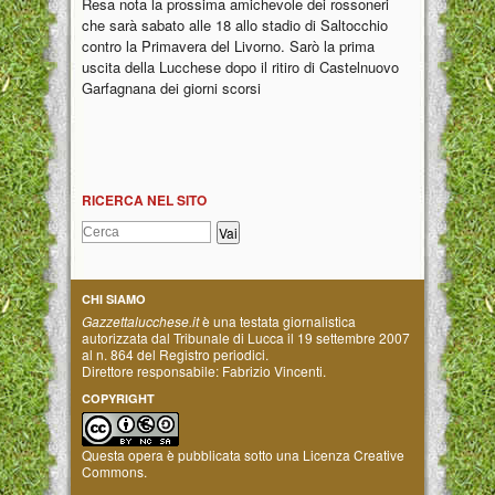
Resa nota la prossima amichevole dei rossoneri
che sarà sabato alle 18 allo stadio di Saltocchio
contro la Primavera del Livorno. Sarò la prima
uscita della Lucchese dopo il ritiro di Castelnuovo
Garfagnana dei giorni scorsi
RICERCA NEL SITO
CHI SIAMO
Gazzettalucchese.it
è una testata giornalistica
autorizzata dal Tribunale di Lucca il 19 settembre 2007
al n. 864 del Registro periodici.
Direttore responsabile: Fabrizio Vincenti.
COPYRIGHT
Questa opera è pubblicata sotto una
Licenza Creative
Commons
.