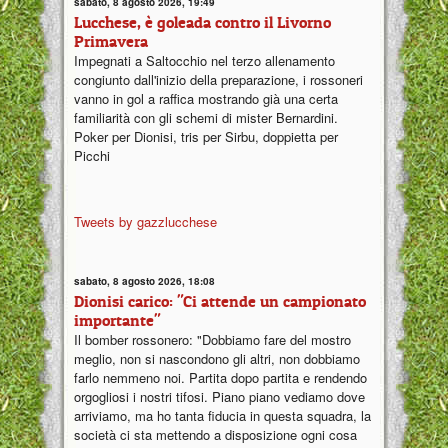
sabato, 8 agosto 2026, 19:49
Lucchese, è goleada contro il Livorno
Primavera
Impegnati a Saltocchio nel terzo allenamento
congiunto dall'inizio della preparazione, i rossoneri
vanno in gol a raffica mostrando già una certa
familiarità con gli schemi di mister Bernardini.
Poker per Dionisi, tris per Sirbu, doppietta per
Picchi
Tweets by gazzlucchese
sabato, 8 agosto 2026, 18:08
Dionisi carico: "Ci attende un campionato
importante"
Il bomber rossonero: "Dobbiamo fare del mostro
meglio, non si nascondono gli altri, non dobbiamo
farlo nemmeno noi. Partita dopo partita e rendendo
orgogliosi i nostri tifosi. Piano piano vediamo dove
arriviamo, ma ho tanta fiducia in questa squadra, la
società ci sta mettendo a disposizione ogni cosa