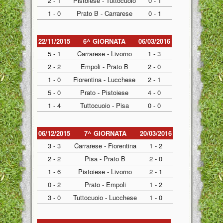
2 - 1
Pistoiese - Tuttocuoio
0 - 1
1 - 0
Prato B - Carrarese
0 - 1
22/11/2015
6^ GIORNATA
06/03/2016
5 - 1
Carrarese - Livorno
1 - 3
2 - 2
Empoli - Prato B
2 - 0
1 - 0
Fiorentina - Lucchese
2 - 1
5 - 0
Prato - Pistoiese
4 - 0
1 - 4
Tuttocuoio - Pisa
0 - 0
06/12/2015
7^ GIORNATA
20/03/2016
3 - 3
Carrarese - Fiorentina
1 - 2
2 - 2
Pisa - Prato B
2 - 0
1 - 6
Pistoiese - Livorno
2 - 1
0 - 2
Prato - Empoli
1 - 2
3 - 0
Tuttocuoio - Lucchese
1 - 0