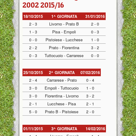
2002 2015/16
18/10/2015
1^ GIORNATA
31/01/2016
2 - 3
Livorno - Prato B
2 - 0
1 - 3
Pisa - Empoli
0 - 3
0 - 0
Pistoiese - Lucchese
1 - 0
2 - 2
Prato - Fiorentina
3 - 2
0 - 3
Tuttocuoio - Carrarese
0 - 0
25/10/2015
2^ GIORNATA
07/02/2016
2 - 4
Carrarese - Prato
0 - 4
3 - 0
Empoli - Tuttocuoio
1 - 0
3 - 0
Fiorentina - Livorno
3 - 2
2 - 1
Lucchese - Pisa
2 - 1
5 - 0
Prato B - Pistoiese
2 - 0
01/11/2015
3^ GIORNATA
14/02/2016