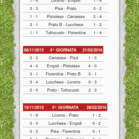
1 - 4
Livorno - Empoli
1 - 4
0 - 3
Pisa - Prato
0 - 2
1 - 1
Pistoiese - Carrarese
2 - 4
3 - 1
Prato B - Lucchese
1 - 2
1 - 1
Tuttocuoio - Fiorentina
1 - 4
08/11/2015
4^ GIORNATA
21/02/2016
0 - 3
Carrarese - Pisa
1 - 3
4 - 0
Empoli - Pistoiese
4 - 0
3 - 1
Fiorentina - Prato B
3 - 1
3 - 4
Lucchese - Livorno
0 - 3
2 - 0
Prato - Tuttocuoio
2 - 3
15/11/2015
5^ GIORNATA
28/02/2016
1 - 6
Livorno - Prato
1 - 2
0 - 3
Lucchese - Empoli
0 - 2
0 - 2
Pisa - Fiorentina
0 - 1