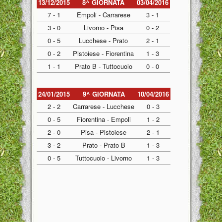
13/12/2015
8^ GIORNATA
03/04/2016
7 - 1
Empoli - Carrarese
3 - 1
3 - 0
Livorno - Pisa
0 - 2
0 - 5
Lucchese - Prato
2 - 1
0 - 2
Pistoiese - Fiorentina
1 - 3
1 - 1
Prato B - Tuttocuoio
0 - 0
24/01/2015
9^ GIORNATA
10/04/2016
2 - 2
Carrarese - Lucchese
0 - 3
0 - 5
Fiorentina - Empoli
1 - 2
2 - 0
Pisa - Pistoiese
2 - 1
3 - 2
Prato - Prato B
1 - 3
0 - 5
Tuttocuoio - Livorno
1 - 3