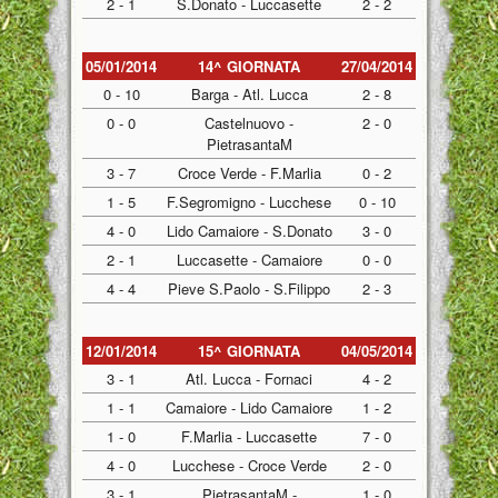
2 - 1
S.Donato - Luccasette
2 - 2
05/01/2014
14^ GIORNATA
27/04/2014
0 - 10
Barga - Atl. Lucca
2 - 8
0 - 0
Castelnuovo -
2 - 0
PietrasantaM
3 - 7
Croce Verde - F.Marlia
0 - 2
1 - 5
F.Segromigno - Lucchese
0 - 10
4 - 0
Lido Camaiore - S.Donato
3 - 0
2 - 1
Luccasette - Camaiore
0 - 0
4 - 4
Pieve S.Paolo - S.Filippo
2 - 3
12/01/2014
15^ GIORNATA
04/05/2014
3 - 1
Atl. Lucca - Fornaci
4 - 2
1 - 1
Camaiore - Lido Camaiore
1 - 2
1 - 0
F.Marlia - Luccasette
7 - 0
4 - 0
Lucchese - Croce Verde
2 - 0
3 - 1
PietrasantaM -
1 - 0