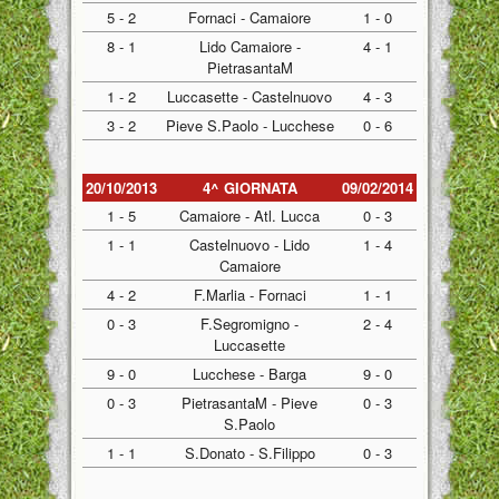
5 - 2
Fornaci - Camaiore
1 - 0
8 - 1
Lido Camaiore -
4 - 1
PietrasantaM
1 - 2
Luccasette - Castelnuovo
4 - 3
3 - 2
Pieve S.Paolo - Lucchese
0 - 6
20/10/2013
4^ GIORNATA
09/02/2014
1 - 5
Camaiore - Atl. Lucca
0 - 3
1 - 1
Castelnuovo - Lido
1 - 4
Camaiore
4 - 2
F.Marlia - Fornaci
1 - 1
0 - 3
F.Segromigno -
2 - 4
Luccasette
9 - 0
Lucchese - Barga
9 - 0
0 - 3
PietrasantaM - Pieve
0 - 3
S.Paolo
1 - 1
S.Donato - S.Filippo
0 - 3