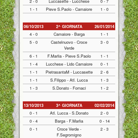
2 - 0
Luccasette - Lucchese
0 - 7
1 - 1
Pieve S.Paolo - Camaiore
1 - 0
06/10/2013
2^ GIORNATA
26/01/2014
4 - 0
Camaiore - Barga
1 - 1
5 - 0
Castelnuovo - Croce
3 - 0
Verde
6 - 1
F.Marlia - Pieve S.Paolo
1 - 1
1 - 4
Lucchese - Lido Camaiore
0 - 1
1 - 1
PietrasantaM - Luccasette
2 - 6
1 - 1
S.Filippo - Atl. Lucca
1 - 3
1 - 3
S.Donato - Fornaci
1 - 2
13/10/2013
3^ GIORNATA
02/02/2014
0 - 1
Atl. Lucca - S.Donato
2 - 0
0 - 4
Barga - F.Marlia
0 - 14
0 - 1
Croce Verde -
2 - 3
F.Segromigno