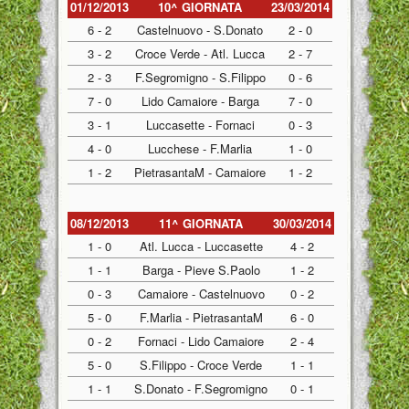
01/12/2013
10^ GIORNATA
23/03/2014
6 - 2
Castelnuovo - S.Donato
2 - 0
3 - 2
Croce Verde - Atl. Lucca
2 - 7
2 - 3
F.Segromigno - S.Filippo
0 - 6
7 - 0
Lido Camaiore - Barga
7 - 0
3 - 1
Luccasette - Fornaci
0 - 3
4 - 0
Lucchese - F.Marlia
1 - 0
1 - 2
PietrasantaM - Camaiore
1 - 2
08/12/2013
11^ GIORNATA
30/03/2014
1 - 0
Atl. Lucca - Luccasette
4 - 2
1 - 1
Barga - Pieve S.Paolo
1 - 2
0 - 3
Camaiore - Castelnuovo
0 - 2
5 - 0
F.Marlia - PietrasantaM
6 - 0
0 - 2
Fornaci - Lido Camaiore
2 - 4
5 - 0
S.Filippo - Croce Verde
1 - 1
1 - 1
S.Donato - F.Segromigno
0 - 1