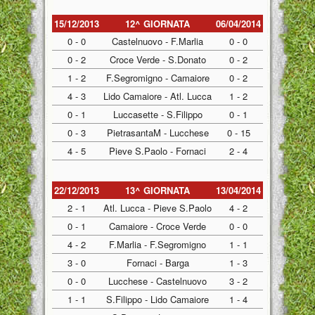
15/12/2013
12^ GIORNATA
06/04/2014
0 - 0
Castelnuovo - F.Marlia
0 - 0
0 - 2
Croce Verde - S.Donato
0 - 2
1 - 2
F.Segromigno - Camaiore
0 - 2
4 - 3
Lido Camaiore - Atl. Lucca
1 - 2
0 - 1
Luccasette - S.Filippo
0 - 1
0 - 3
PietrasantaM - Lucchese
0 - 15
4 - 5
Pieve S.Paolo - Fornaci
2 - 4
22/12/2013
13^ GIORNATA
13/04/2014
2 - 1
Atl. Lucca - Pieve S.Paolo
4 - 2
0 - 1
Camaiore - Croce Verde
0 - 0
4 - 2
F.Marlia - F.Segromigno
1 - 1
3 - 0
Fornaci - Barga
1 - 3
0 - 0
Lucchese - Castelnuovo
3 - 2
1 - 1
S.Filippo - Lido Camaiore
1 - 4