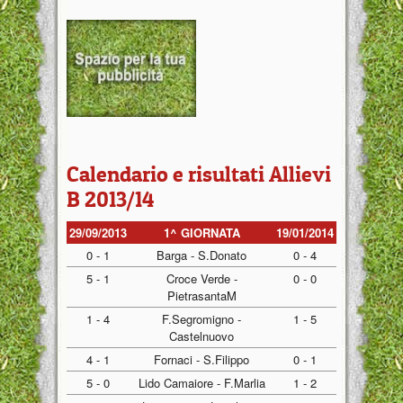
Calendario e risultati Allievi
B 2013/14
29/09/2013
1^ GIORNATA
19/01/2014
0 - 1
Barga - S.Donato
0 - 4
5 - 1
Croce Verde -
0 - 0
PietrasantaM
1 - 4
F.Segromigno -
1 - 5
Castelnuovo
4 - 1
Fornaci - S.Filippo
0 - 1
5 - 0
Lido Camaiore - F.Marlia
1 - 2