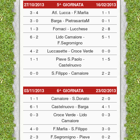
27/10/2013
5^ GIORNATA
16/02/2013
3 - 4
Atl. Lucca - F.Marlia
1 - 1
3 - 0
Barga - PietrasantaM
0 - 1
1 - 3
Fornaci - Lucchese
2 - 8
6 - 2
Lido Camaiore -
5 - 1
F.Segromigno
4 - 2
Luccasette - Croce Verde
0 - 0
1 - 1
Pieve S.Paolo -
1 - 5
Castelnuovo
0 - 0
S.Filippo - Camaiore
2 - 2
03/11/2013
6^ GIORNATA
23/02/2013
1 - 1
Camaiore - S.Donato
2 - 0
6 - 1
Castelnuovo - Barga
4 - 1
0 - 3
Croce Verde - Lido
0 - 3
Camaiore
4 - 0
F.Marlia - S.Filippo
3 - 0
2 - 3
F.Segromigno - Pieve
0 - 2