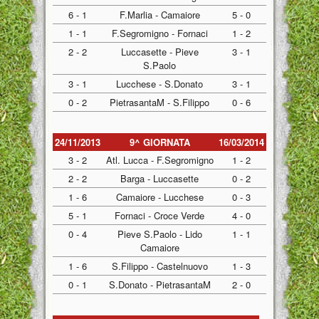
6 - 1
F.Marlia - Camaiore
5 - 0
1 - 1
F.Segromigno - Fornaci
1 - 2
2 - 2
Luccasette - Pieve
3 - 1
S.Paolo
3 - 1
Lucchese - S.Donato
3 - 1
0 - 2
PietrasantaM - S.Filippo
0 - 6
24/11/2013
9^ GIORNATA
16/03/2014
3 - 2
Atl. Lucca - F.Segromigno
1 - 2
2 - 2
Barga - Luccasette
0 - 2
1 - 6
Camaiore - Lucchese
0 - 3
5 - 1
Fornaci - Croce Verde
4 - 0
0 - 4
Pieve S.Paolo - Lido
1 - 1
Camaiore
1 - 6
S.Filippo - Castelnuovo
1 - 3
0 - 1
S.Donato - PietrasantaM
2 - 0