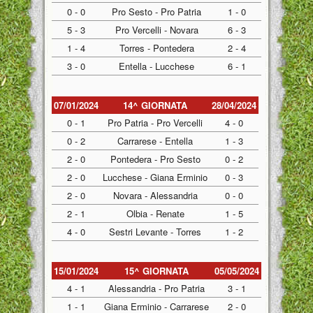
0 - 0
Pro Sesto - Pro Patria
1 - 0
5 - 3
Pro Vercelli - Novara
6 - 3
1 - 4
Torres - Pontedera
2 - 4
3 - 0
Entella - Lucchese
6 - 1
07/01/2024
14^ GIORNATA
28/04/2024
0 - 1
Pro Patria - Pro Vercelli
4 - 0
0 - 2
Carrarese - Entella
1 - 3
2 - 0
Pontedera - Pro Sesto
0 - 2
2 - 0
Lucchese - Giana Erminio
0 - 3
2 - 0
Novara - Alessandria
0 - 0
2 - 1
Olbia - Renate
1 - 5
4 - 0
Sestri Levante - Torres
1 - 2
15/01/2024
15^ GIORNATA
05/05/2024
4 - 1
Alessandria - Pro Patria
3 - 1
1 - 1
Giana Erminio - Carrarese
2 - 0