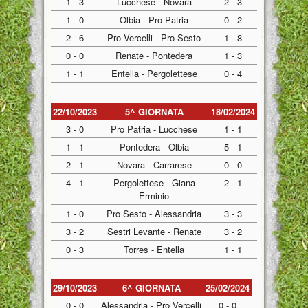
1 - 3
Lucchese - Novara
2 - 3
1 - 0
Olbia - Pro Patria
0 - 2
2 - 6
Pro Vercelli - Pro Sesto
1 - 8
0 - 0
Renate - Pontedera
1 - 3
1 - 1
Entella - Pergolettese
0 - 4
22/10/2023
5^ GIORNATA
18/02/2024
3 - 0
Pro Patria - Lucchese
1 - 1
1 - 1
Pontedera - Olbia
5 - 1
2 - 1
Novara - Carrarese
0 - 0
4 - 1
Pergolettese - Giana
2 - 1
Erminio
1 - 0
Pro Sesto - Alessandria
3 - 3
3 - 2
Sestri Levante - Renate
3 - 2
0 - 3
Torres - Entella
1 - 1
29/10/2023
6^ GIORNATA
25/02/2024
0 - 0
Alessandria - Pro Vercelli
0 - 0