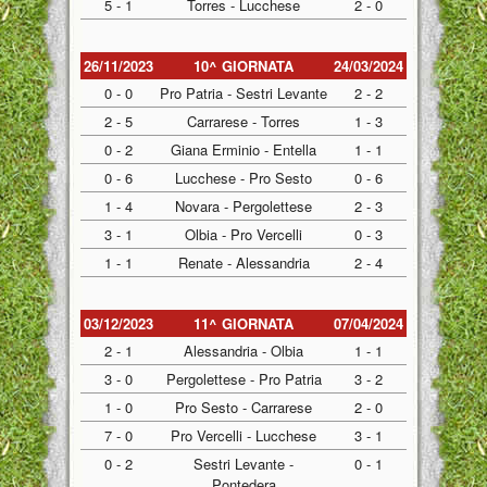
5 - 1
Torres - Lucchese
2 - 0
26/11/2023
10^ GIORNATA
24/03/2024
0 - 0
Pro Patria - Sestri Levante
2 - 2
2 - 5
Carrarese - Torres
1 - 3
0 - 2
Giana Erminio - Entella
1 - 1
0 - 6
Lucchese - Pro Sesto
0 - 6
1 - 4
Novara - Pergolettese
2 - 3
3 - 1
Olbia - Pro Vercelli
0 - 3
1 - 1
Renate - Alessandria
2 - 4
03/12/2023
11^ GIORNATA
07/04/2024
2 - 1
Alessandria - Olbia
1 - 1
3 - 0
Pergolettese - Pro Patria
3 - 2
1 - 0
Pro Sesto - Carrarese
2 - 0
7 - 0
Pro Vercelli - Lucchese
3 - 1
0 - 2
Sestri Levante -
0 - 1
Pontedera