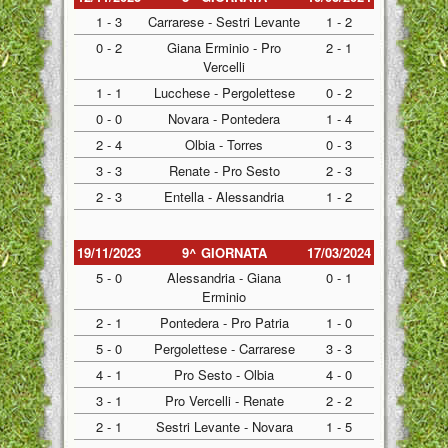
1 - 3
Carrarese - Sestri Levante
1 - 2
0 - 2
Giana Erminio - Pro
2 - 1
Vercelli
1 - 1
Lucchese - Pergolettese
0 - 2
0 - 0
Novara - Pontedera
1 - 4
2 - 4
Olbia - Torres
0 - 3
3 - 3
Renate - Pro Sesto
2 - 3
2 - 3
Entella - Alessandria
1 - 2
19/11/2023
9^ GIORNATA
17/03/2024
5 - 0
Alessandria - Giana
0 - 1
Erminio
2 - 1
Pontedera - Pro Patria
1 - 0
5 - 0
Pergolettese - Carrarese
3 - 3
4 - 1
Pro Sesto - Olbia
4 - 0
3 - 1
Pro Vercelli - Renate
2 - 2
2 - 1
Sestri Levante - Novara
1 - 5