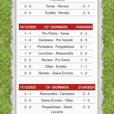
3 - 0
Torres - Novara
3 - 1
0 - 4
Entella - Renate
2 - 2
10/12/2023
12^ GIORNATA
14/04/2024
1 - 1
Pro Patria - Torres
2 - 2
1 - 6
Carrarese - Pro Vercelli
0 - 5
2 - 1
Pontedera - Pergolettese
3 - 1
1 - 0
Lucchese - Alessandria
2 - 2
2 - 3
Novara - Pro Sesto
1 - 2
0 - 2
Olbia - Entella
1 - 1
2 - 0
Renate - Giana Erminio
1 - 2
17/12/2023
13^ GIORNATA
21/04/2024
3 - 1
Alessandria - Carrarese
5 - 0
2 - 0
Giana Erminio - Olbia
1 - 0
5 - 2
Pergolettese - Sestri
2 - 0
Levante