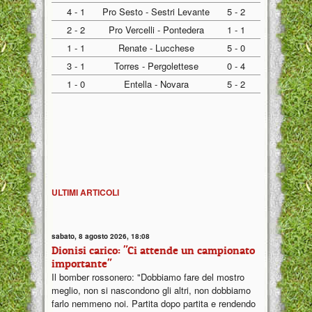
4 - 1
Pro Sesto - Sestri Levante
5 - 2
2 - 2
Pro Vercelli - Pontedera
1 - 1
1 - 1
Renate - Lucchese
5 - 0
3 - 1
Torres - Pergolettese
0 - 4
1 - 0
Entella - Novara
5 - 2
ULTIMI ARTICOLI
sabato, 8 agosto 2026, 18:08
Dionisi carico: "Ci attende un campionato
importante"
Il bomber rossonero: "Dobbiamo fare del mostro
meglio, non si nascondono gli altri, non dobbiamo
farlo nemmeno noi. Partita dopo partita e rendendo