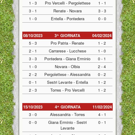
1 - 3
Pro Vercelli - Pergolettese
1 - 1
3 - 1
Renate - Novara
3 - 3
1 - 0
Entella - Pontedera
0 - 0
08/10/2023
3^ GIORNATA
04/02/2024
5 - 3
Pro Patria - Renate
1 - 2
2 - 1
Carrarese - Lucchese
1 - 0
3 - 3
Pontedera - Giana Erminio
0 - 1
1 - 0
Novara - Olbia
2 - 4
2 - 2
Pergolettese - Alessandria
0 - 2
0 - 1
Sestri Levante - Entella
1 - 2
2 - 3
Torres - Pro Vercelli
1 - 2
15/10/2023
4^ GIORNATA
11/02/2024
3 - 0
Alessandria - Torres
4 - 1
0 - 0
Giana Erminio - Sestri
0 - 1
Levante