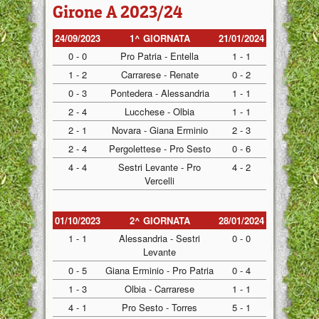
Girone A 2023/24
24/09/2023
1^ GIORNATA
21/01/2024
0 - 0
Pro Patria - Entella
1 - 1
1 - 2
Carrarese - Renate
0 - 2
0 - 3
Pontedera - Alessandria
1 - 1
2 - 4
Lucchese - Olbia
1 - 1
2 - 1
Novara - Giana Erminio
2 - 3
2 - 4
Pergolettese - Pro Sesto
0 - 6
4 - 4
Sestri Levante - Pro
4 - 2
Vercelli
01/10/2023
2^ GIORNATA
28/01/2024
1 - 1
Alessandria - Sestri
0 - 0
Levante
0 - 5
Giana Erminio - Pro Patria
0 - 4
1 - 3
Olbia - Carrarese
1 - 1
4 - 1
Pro Sesto - Torres
5 - 1