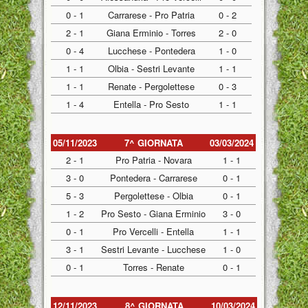
0 - 1
Carrarese - Pro Patria
0 - 2
2 - 1
Giana Erminio - Torres
2 - 0
0 - 4
Lucchese - Pontedera
1 - 0
1 - 1
Olbia - Sestri Levante
1 - 1
1 - 1
Renate - Pergolettese
0 - 3
1 - 4
Entella - Pro Sesto
1 - 1
05/11/2023
7^ GIORNATA
03/03/2024
2 - 1
Pro Patria - Novara
1 - 1
3 - 0
Pontedera - Carrarese
0 - 1
5 - 3
Pergolettese - Olbia
0 - 1
1 - 2
Pro Sesto - Giana Erminio
3 - 0
0 - 1
Pro Vercelli - Entella
1 - 1
3 - 1
Sestri Levante - Lucchese
1 - 0
0 - 1
Torres - Renate
0 - 1
12/11/2023
8^ GIORNATA
10/03/2024