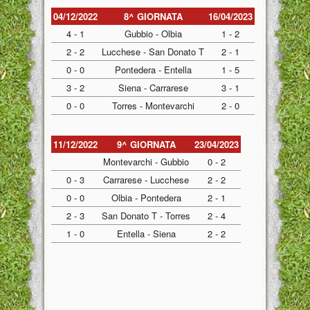
04/12/2022
8^ GIORNATA
16/04/2023
4 - 1
Gubbio - Olbia
1 - 2
2 - 2
Lucchese - San Donato T
2 - 1
0 - 0
Pontedera - Entella
1 - 5
3 - 2
Siena - Carrarese
3 - 1
0 - 0
Torres - Montevarchi
2 - 0
11/12/2022
9^ GIORNATA
23/04/2023
Montevarchi - Gubbio
0 - 2
0 - 3
Carrarese - Lucchese
2 - 2
0 - 0
Olbia - Pontedera
2 - 1
2 - 3
San Donato T - Torres
2 - 4
1 - 0
Entella - Siena
2 - 2