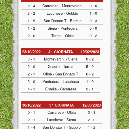
2 - 4
Carrarese - Montevarchi
0 - 0
3 - 2
Lucchese - Gubbio
1 - 0
1 - 5
San Donato T - Entella
0 - 3
1 - 2
Siena - Pontedera
0 - 0
2 - 0
Torres - Olbia
0 - 2
23/10/2022
4^ GIORNATA
19/02/2023
3 - 1
Montevarchi - Siena
0 - 2
2 - 0
Gubbio - Torres
5 - 0
2 - 1
Olbia - San Donato T
6 - 2
2 - 0
Pontedera - Lucchese
1 - 0
4 - 1
Entella - Carrarese
2 - 1
30/10/2022
5^ GIORNATA
12/03/2023
0 - 1
Carrarese - Olbia
0 - 3
2 - 1
Lucchese - Siena
2 - 0
1 - 4
San Donato T - Gubbio
1 - 2