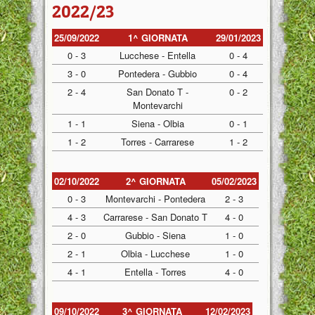
2022/23
25/09/2022
1^ GIORNATA
29/01/2023
0 - 3
Lucchese - Entella
0 - 4
3 - 0
Pontedera - Gubbio
0 - 4
2 - 4
San Donato T -
0 - 2
Montevarchi
1 - 1
Siena - Olbia
0 - 1
1 - 2
Torres - Carrarese
1 - 2
02/10/2022
2^ GIORNATA
05/02/2023
0 - 3
Montevarchi - Pontedera
2 - 3
4 - 3
Carrarese - San Donato T
4 - 0
2 - 0
Gubbio - Siena
1 - 0
2 - 1
Olbia - Lucchese
1 - 0
4 - 1
Entella - Torres
4 - 0
09/10/2022
3^ GIORNATA
12/02/2023