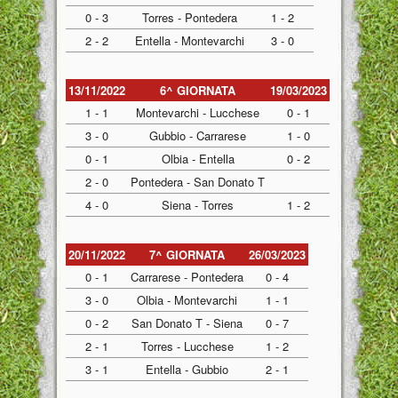
0 - 3
Torres - Pontedera
1 - 2
2 - 2
Entella - Montevarchi
3 - 0
13/11/2022
6^ GIORNATA
19/03/2023
1 - 1
Montevarchi - Lucchese
0 - 1
3 - 0
Gubbio - Carrarese
1 - 0
0 - 1
Olbia - Entella
0 - 2
2 - 0
Pontedera - San Donato T
4 - 0
Siena - Torres
1 - 2
20/11/2022
7^ GIORNATA
26/03/2023
0 - 1
Carrarese - Pontedera
0 - 4
3 - 0
Olbia - Montevarchi
1 - 1
0 - 2
San Donato T - Siena
0 - 7
2 - 1
Torres - Lucchese
1 - 2
3 - 1
Entella - Gubbio
2 - 1