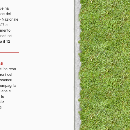
ale ha
one dei
o Nazionale
027 e
lamento
neri nel
a il 12
ne
ti ha reso
roni del
ossoneri
 compagnia
liane e
 le
lla
6