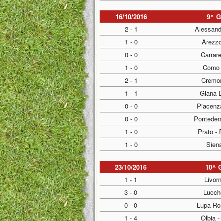
16/10/2016
9^ 
2 - 1
Alessandr
1 - 0
Arezzo
0 - 0
Carrar
1 - 0
Como 
2 - 1
Cremon
1 - 1
Giana E
0 - 0
Piacenza
0 - 0
Ponteder
1 - 0
Prato -
1 - 0
Siena
23/10/2016
10^ 
1 - 1
Livor
3 - 0
Lucch
0 - 0
Lupa Ro
1 - 4
Olbia -