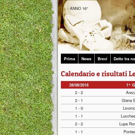
ANNO 16°
Prima
News
Brevi
Detto tra no
Calendario e risultati 
28/08/2016
1^ 
2 - 2
Arez
2 - 1
Giana E
1 - 0
Livorn
1 - 1
Lucches
2 - 2
Lupa Rom
1 - 1
Ponted