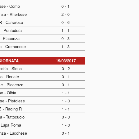
iese - Como
0 - 1
nza - Viterbese
2 - 0
R - Carrarese
0 - 6
 - Pontedera
1 - 1
 - Piacenza
0 - 3
io - Cremonese
1 - 3
GIORNATA
19/03/2017
dria - Siena
0 - 2
o - Renate
0 - 1
se - Piacenza
0 - 1
o - Olbia
1 - 1
e - Pistoiese
1 - 3
E - Racing R
1 - 1
a - Tuttocuoio
0 - 0
- Lupa Roma
1 - 0
nza - Lucchese
0 - 1