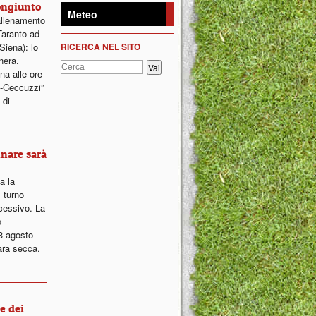
ongiunto
Meteo
allenamento
Taranto ad
Siena): lo
RICERCA NEL SITO
nera.
na alle ore
i-Ceccuzzi”
 di
inare sarà
ta la
 turno
ccessivo. La
o
23 agosto
ara secca.
ne dei