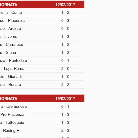
GIORNATA
12/02/2017
ndria - Como
1 - 2
se - Piacenza
0 - 3
se - Arezzo
0 - 0
 - Livorno
1 - 3
e - Carrarese
1 - 2
o - Siena
1 - 2
nza - Pontedera
0 - 1
R - Lupa Roma
2 - 0
oio - Giana E
1 - 0
ese - Renate
2 - 2
GIORNATA
19/02/2017
ia - Cremonese
0 - 1
 Pro Piacenza
1 - 3
e - Tuttocuoio
1 - 3
- Racing R
2 - 3