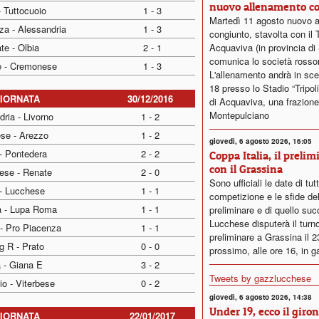
nuovo allenamento c
- Tuttocuoio
1 - 3
Martedì 11 agosto nuovo 
za - Alessandria
1 - 3
congiunto, stavolta con il 
te - Olbia
2 - 1
Acquaviva (in provincia di 
comunica lo società rosso
e - Cremonese
1 - 3
L'allenamento andrà in sce
18 presso lo Stadio “Tripol
GIORNATA
30/12/2016
di Acquaviva, una frazione
Montepulciano
ria - Livorno
1 - 2
ese - Arezzo
1 - 2
giovedì, 6 agosto 2026, 16:05
- Pontedera
2 - 2
Coppa Italia, il prelim
con il Grassina
ese - Renate
2 - 0
Sono ufficiali le date di tut
 - Lucchese
1 - 1
competizione e le sfide del
a - Lupa Roma
1 - 1
preliminare e di quello su
Lucchese disputerà il turn
 - Pro Piacenza
1 - 1
preliminare a Grassina il 
g R - Prato
0 - 0
prossimo, alle ore 16, in g
 - Giana E
3 - 2
Tweets by gazzlucchese
io - Viterbese
0 - 2
giovedì, 6 agosto 2026, 14:38
Under 19, ecco il giro
GIORNATA
22/01/2017