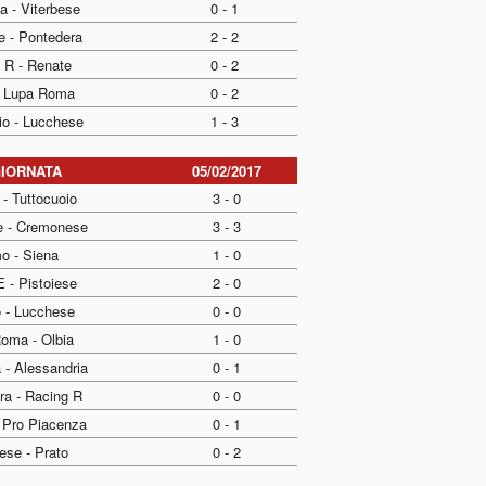
a - Viterbese
0 - 1
e - Pontedera
2 - 2
 R - Renate
0 - 2
- Lupa Roma
0 - 2
io - Lucchese
1 - 3
GIORNATA
05/02/2017
- Tuttocuoio
3 - 0
e - Cremonese
3 - 3
o - Siena
1 - 0
 - Pistoiese
2 - 0
o - Lucchese
0 - 0
oma - Olbia
1 - 0
 - Alessandria
0 - 1
ra - Racing R
0 - 0
 Pro Piacenza
0 - 1
ese - Prato
0 - 2