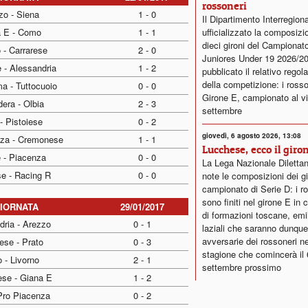
rossoneri
zo - Siena
1 - 0
Il Dipartimento Interregion
a E - Como
1 - 1
ufficializzato la composizi
dieci gironi del Campionat
 - Carrarese
2 - 0
Juniores Under 19 2026/2
 - Alessandria
1 - 2
pubblicato il relativo rego
della competizione: i rosso
a - Tuttocuoio
0 - 0
Girone E, campionato al vi
era - Olbia
2 - 3
settembre
- Pistoiese
0 - 2
giovedì, 6 agosto 2026, 13:08
nza - Cremonese
1 - 1
Lucchese, ecco il giro
 - Piacenza
0 - 0
La Lega Nazionale Dilettan
se - Racing R
0 - 0
note le composizioni dei gi
campionato di Serie D: i r
sono finiti nel girone E in
GIORNATA
29/01/2017
di formazioni toscane, emi
dria - Arezzo
0 - 1
laziali che saranno dunque
avversarie dei rossoneri ne
ese - Prato
0 - 3
stagione che comincerà il 
 - Livorno
2 - 1
settembre prossimo
se - Giana E
1 - 2
 Pro Piacenza
0 - 2