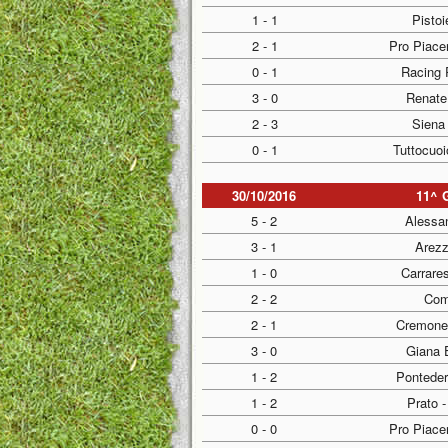
1 - 1
Pisto
2 - 1
Pro Piace
0 - 1
Racing 
3 - 0
Renate
2 - 3
Siena
0 - 1
Tuttocuo
30/10/2016
11^ 
5 - 2
Alessan
3 - 1
Arezz
1 - 0
Carrare
2 - 2
Com
2 - 1
Cremones
3 - 0
Giana 
1 - 2
Ponteder
1 - 2
Prato 
0 - 0
Pro Piace