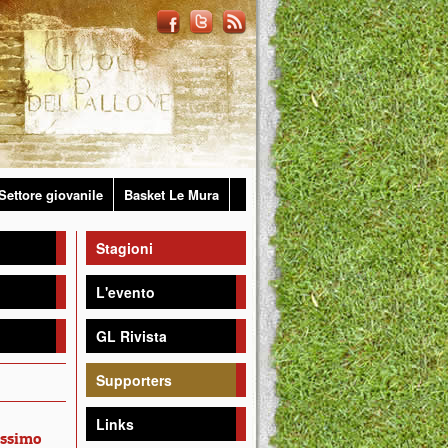
Settore giovanile
Basket Le Mura
Stagioni
L'evento
GL Rivista
Supporters
Links
ossimo