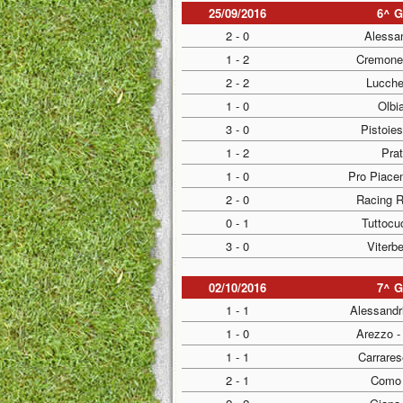
25/09/2016
6^ 
2 - 0
Alessa
1 - 2
Cremone
2 - 2
Lucche
1 - 0
Olbia
3 - 0
Pistoies
1 - 2
Prat
1 - 0
Pro Piace
2 - 0
Racing 
0 - 1
Tuttocu
3 - 0
Viterb
02/10/2016
7^ 
1 - 1
Alessandr
1 - 0
Arezzo -
1 - 1
Carrares
2 - 1
Como 