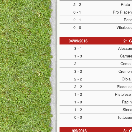
2 - 2
Prato 
0 - 1
Pro Piacen
2 - 1
Rena
0 - 0
Viterbes
04/09/2016
2^ 
3 - 1
Alessand
1 - 3
Carrar
3 - 1
Como 
3 - 2
Cremon
2 - 2
Olbia
3 - 2
Piacenz
1 - 2
Pistoiese
1 - 0
Racin
1 - 2
Siena
0 - 0
Tuttocuo
11/09/2016
3^ 