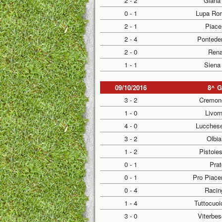
2 - 2
Giana 
0 - 1
Lupa Rom
2 - 1
Piace
2 - 4
Pontede
2 - 0
Rena
1 - 1
Siena 
09/10/2016
8^ 
3 - 2
Cremon
1 - 0
Livor
4 - 0
Lucches
3 - 2
Olbia
1 - 2
Pistoie
0 - 1
Pra
0 - 1
Pro Piace
0 - 4
Racin
1 - 4
Tuttocuoi
3 - 0
Viterbes