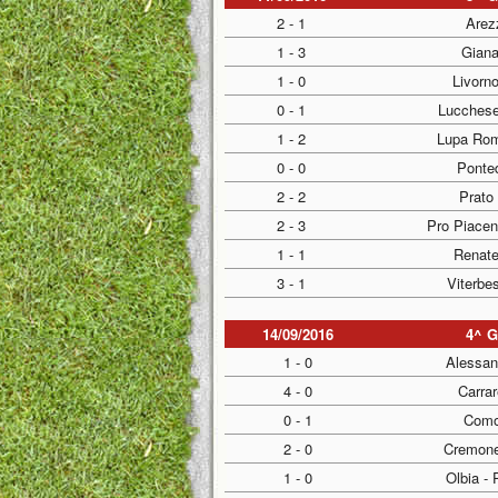
2 - 1
Arez
1 - 3
Gian
1 - 0
Livorno
0 - 1
Lucchese
1 - 2
Lupa Rom
0 - 0
Ponted
2 - 2
Prato 
2 - 3
Pro Piace
1 - 1
Renate
3 - 1
Viterbe
14/09/2016
4^ 
1 - 0
Alessan
4 - 0
Carrar
0 - 1
Como
2 - 0
Cremone
1 - 0
Olbia -