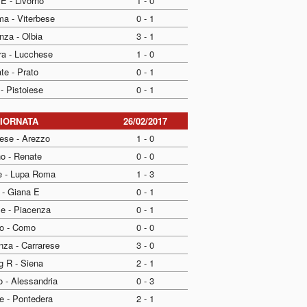
E - Livorno
1 - 0
a - Viterbese
0 - 1
nza - Olbia
3 - 1
ra - Lucchese
1 - 0
te - Prato
0 - 1
- Pistoiese
0 - 1
GIORNATA
26/02/2017
ese - Arezzo
1 - 0
no - Renate
0 - 0
e - Lupa Roma
1 - 3
 - Giana E
0 - 1
se - Piacenza
0 - 1
to - Como
0 - 0
nza - Carrarese
3 - 0
g R - Siena
2 - 1
o - Alessandria
0 - 3
e - Pontedera
2 - 1