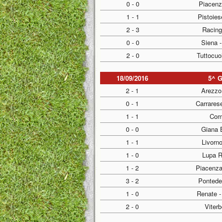
0 - 0
Piacenz
1 - 1
Pistoies
2 - 3
Racing
0 - 0
Siena 
2 - 0
Tuttocuo
18/09/2016
5^ 
2 - 1
Arezzo 
0 - 1
Carrares
1 - 1
Com
0 - 0
Giana E
1 - 1
Livorn
1 - 0
Lupa R
1 - 2
Piacenza
3 - 2
Pontede
1 - 0
Renate -
2 - 0
Viterb