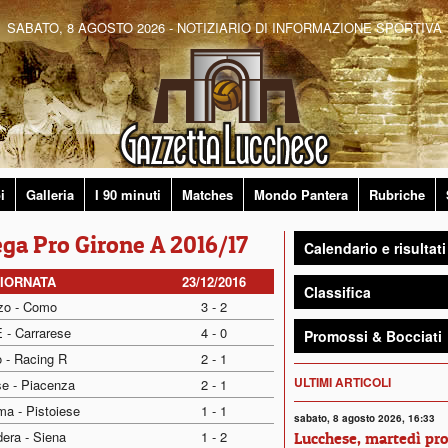
SABATO, 8 AGOSTO 2026 - NOTIZIARIO DI INFORMAZIONE SPORTIVA
i
Galleria
I 90 minuti
Matches
Mondo Pantera
Rubriche
Lega Pro Girone A 2016/17
Calendario e risultati
GIORNATA
23/12/2016
Classifica
zo - Como
3 - 2
 - Carrarese
4 - 0
Promossi & Bocciati
o - Racing R
2 - 1
ULTIMI ARTICOLI
e - Piacenza
2 - 1
a - Pistoiese
1 - 1
sabato, 8 agosto 2026, 16:33
era - Siena
1 - 2
Lucchese, martedì pr