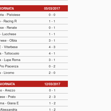
GIORNATA
05/03/2017
ia - Pistoiese
0 - 0
 - Racing R
1 - 1
ese - Renate
0 - 1
- Lucchese
1 - 1
ese - Olbia
3 - 1
 - Viterbese
4 - 3
 - Tuttocuoio
4 - 1
a - Lupa Roma
3 - 1
 Pro Piacenza
0 - 2
 - Livorno
2 - 0
GIORNATA
12/03/2017
no - Arezzo
0 - 1
ese - Prato
2 - 3
ma - Giana E
1 - 2
 Alessandria
1 - 2