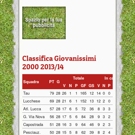
Classifica Giovanissimi
2000 2013/14
Totale
In casa
F
Squadra
PT
G
V
N
P
GF
GS
V
N
P
GF
GS
V
Tau
79
28
26
1
1
165
12
14
0
0
96
3
12
Lucchese
69
28
21
6
1
152
13
12
2
0
90
4
9
Atl. Lucca
57
28
17
6
5
72
36
8
3
3
37
24
9
G. Via Nova
56
28
17
5
6
84
28
9
3
2
49
13
8
Capostrada
51
28
16
3
9
64
46
9
2
3
42
19
7
Pesciauz.
50
28
15
5
8
62
39
8
2
4
32
19
7