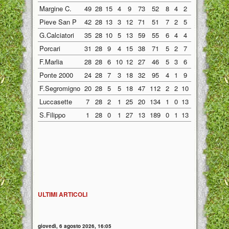
Margine C.
49
28
15
4
9
73
52
8
4
2
32
17
7
Pieve San P
42
28
13
3
12
71
51
7
2
5
38
25
6
G.Calciatori
35
28
10
5
13
59
55
6
4
4
35
15
4
Porcari
31
28
9
4
15
38
71
5
2
7
19
26
4
F.Marlia
28
28
6
10
12
27
46
5
3
6
17
19
1
Ponte 2000
24
28
7
3
18
32
95
4
1
9
15
43
3
F.Segromigno
20
28
5
5
18
47
112
2
2
10
27
67
3
Luccasette
7
28
2
1
25
20
134
1
0
13
7
52
1
S.Filippo
1
28
0
1
27
13
189
0
1
13
8
89
0
ULTIMI ARTICOLI
giovedì, 6 agosto 2026, 16:05