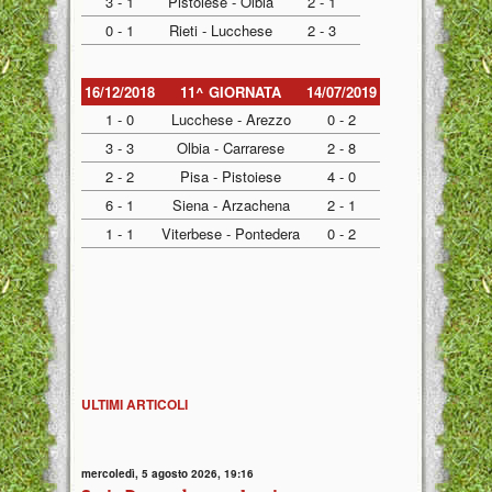
3 - 1
Pistoiese - Olbia
2 - 1
0 - 1
Rieti - Lucchese
2 - 3
16/12/2018
11^ GIORNATA
14/07/2019
1 - 0
Lucchese - Arezzo
0 - 2
3 - 3
Olbia - Carrarese
2 - 8
2 - 2
Pisa - Pistoiese
4 - 0
6 - 1
Siena - Arzachena
2 - 1
1 - 1
Viterbese - Pontedera
0 - 2
ULTIMI ARTICOLI
mercoledì, 5 agosto 2026, 19:16