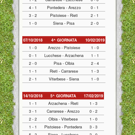
4 - 1
Pontedera - Arezzo
0 - 1
3 - 2
Pistoiese - Rieti
2 - 1
1 - 0
Siena - Pisa
2 - 0
07/10/2018
4^ GIORNATA
10/02/2019
1 - 0
Arezzo - Pistoiese
1 - 0
0 - 1
Lucchese - Arzachena
1 - 1
2 - 0
Pisa - Olbia
2 - 4
1 - 1
Rieti - Carrarese
1 - 3
2 - 1
Viterbese - Siena
1 - 0
14/10/2018
5^ GIORNATA
17/02/2019
1 - 1
Arzachena - Rieti
1 - 3
3 - 1
Carrarese - Arezzo
0 - 2
2 - 2
Olbia - Viterbese
1 - 0
1 - 1
Pistoiese - Pontedera
3 - 3
5 - 2
Siena - Lucchese
2 - 0