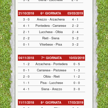
21/10/2018
6^ GIORNATA
03/03/2019
3 - 0
Arezzo - Arzachena
4 - 1
4 - 1
Pontedera - Carrarese
2 - 2
2 - 1
Lucchese - Olbia
2 - 4
2 - 2
Rieti - Siena
3 - 2
0 - 1
Viterbese - Pisa
3 - 2
04/11/2018
7^ GIORNATA
10/03/2019
1 - 2
Arzachena - Pontedera
0 - 5
0 - 1
Carrarese - Pistoiese
1 - 3
2 - 0
Olbia - Rieti
1 - 2
1 - 1
Pisa - Lucchese
0 - 0
4 - 1
Siena - Arezzo
3 - 0
11/11/2018
8^ GIORNATA
17/03/2019