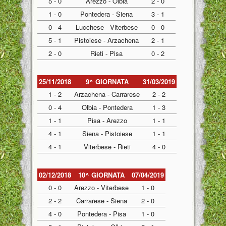
5 - 0
Arezzo - Olbia
2 - 0
1 - 0
Pontedera - Siena
3 - 1
0 - 4
Lucchese - Viterbese
0 - 0
5 - 1
Pistoiese - Arzachena
2 - 1
2 - 0
Rieti - Pisa
0 - 2
25/11/2018
9^ GIORNATA
31/03/2019
1 - 2
Arzachena - Carrarese
2 - 2
0 - 4
Olbia - Pontedera
1 - 3
1 - 1
Pisa - Arezzo
1 - 1
4 - 1
Siena - Pistoiese
1 - 1
4 - 1
Viterbese - Rieti
4 - 0
02/12/2018
10^ GIORNATA
07/04/2019
0 - 0
Arezzo - Viterbese
1 - 0
2 - 2
Carrarese - Siena
2 - 0
4 - 0
Pontedera - Pisa
1 - 0