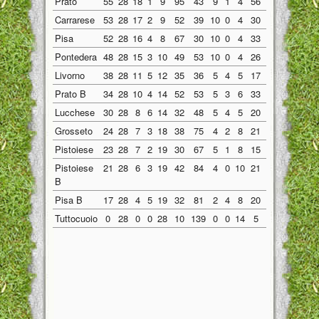
Prato
55
28
18
1
9
95
43
9
1
4
56
25
9
0
5
Carrarese
53
28
17
2
9
52
39
10
0
4
30
16
7
2
5
Pisa
52
28
16
4
8
67
30
10
0
4
33
9
6
4
4
Pontedera
48
28
15
3
10
49
53
10
0
4
26
22
5
3
6
Livorno
38
28
11
5
12
35
36
5
4
5
17
17
6
1
7
Prato B
34
28
10
4
14
52
53
5
3
6
33
24
5
1
8
Lucchese
30
28
8
6
14
32
48
5
4
5
20
15
3
2
9
Grosseto
24
28
7
3
18
38
75
4
2
8
21
32
3
1
10
Pistoiese
23
28
7
2
19
30
67
5
1
8
15
25
2
1
11
Pistoiese
21
28
6
3
19
42
84
4
0
10
21
39
2
3
9
B
Pisa B
17
28
4
5
19
32
81
2
4
8
20
43
2
1
11
Tuttocuoio
0
28
0
0
28
10
139
0
0
14
5
60
0
0
14