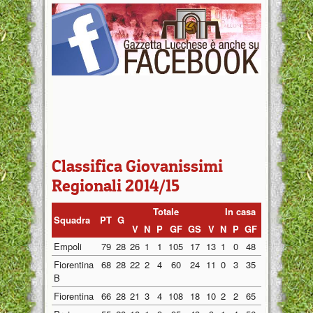
Classifica Giovanissimi
Regionali 2014/15
Totale
In casa
Fuori
Squadra
PT
G
V
N
P
GF
GS
V
N
P
GF
GS
V
N
P
Empoli
79
28
26
1
1
105
17
13
1
0
48
7
13
0
1
Fiorentina
68
28
22
2
4
60
24
11
0
3
35
16
11
2
1
B
Fiorentina
66
28
21
3
4
108
18
10
2
2
65
12
11
1
2