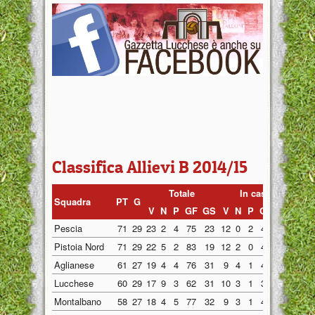
Classifica Allievi B 2014/15
Totale
In casa
Fu
Squadra
PT
G
V
N
P
GF
GS
V
N
P
GF
GS
V
N
Pescia
71
29
23
2
4
75
23
12
0
2
43
9
11
2
Pistoia Nord
71
29
22
5
2
83
19
12
2
0
41
5
10
3
Aglianese
61
27
19
4
4
76
31
9
4
1
44
17
10
0
Lucchese
60
29
17
9
3
62
31
10
3
1
33
10
7
6
Montalbano
58
27
18
4
5
77
32
9
3
1
43
16
9
1