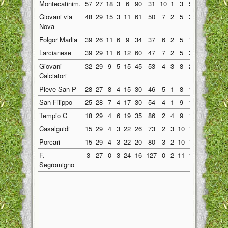
Montecatinim.
57
27
18
3
6
90
31
10
1
3
52
18
8
2
Giovani via
48
29
15
3
11
61
50
7
2
5
34
22
8
1
Nova
Folgor Marlia
39
26
11
6
9
34
37
6
2
5
18
17
5
4
Larcianese
39
29
11
6
12
60
47
7
2
5
33
19
4
4
Giovani
32
29
9
5
15
45
53
4
3
8
24
28
5
2
Calciatori
Pieve San P
28
27
8
4
15
30
46
5
1
8
16
21
3
3
San Filippo
25
28
7
4
17
30
54
4
1
9
15
23
3
3
Tempio C
18
29
4
6
19
35
86
2
4
9
19
37
2
2
Casalguidi
15
29
4
3
22
26
73
2
3
10
15
32
2
0
Porcari
15
29
4
3
22
20
80
3
2
10
11
35
1
1
F.
3
27
0
3
24
16
127
0
2
11
10
60
0
1
Segromigno