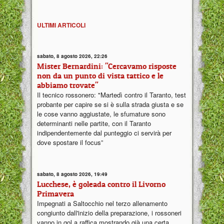
ULTIMI ARTICOLI
sabato, 8 agosto 2026, 22:26
Mister Bernardini: "Cercavamo risposte
non da un punto di vista tattico e le
abbiamo trovate"
Il tecnico rossonero: "Martedì contro il Taranto, test
probante per capire se si è sulla strada giusta e se
le cose vanno aggiustate, le sfumature sono
determinanti nelle partite, con il Taranto
indipendentemente dal punteggio ci servirà per
dove spostare il focus”
sabato, 8 agosto 2026, 19:49
Lucchese, è goleada contro il Livorno
Primavera
Impegnati a Saltocchio nel terzo allenamento
congiunto dall'inizio della preparazione, i rossoneri
vanno in gol a raffica mostrando già una certa