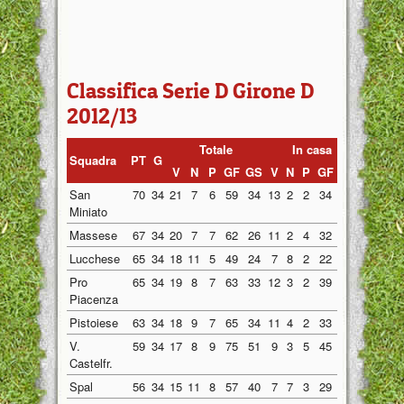
Classifica Serie D Girone D
2012/13
Totale
In casa
Fuor
Squadra
PT
G
V
N
P
GF
GS
V
N
P
GF
GS
V
N
P
San
70
34
21
7
6
59
34
13
2
2
34
18
8
5
4
Miniato
Massese
67
34
20
7
7
62
26
11
2
4
32
13
9
5
3
Lucchese
65
34
18
11
5
49
24
7
8
2
22
11
11
3
3
Pro
65
34
19
8
7
63
33
12
3
2
39
13
7
5
5
Piacenza
Pistoiese
63
34
18
9
7
65
34
11
4
2
33
14
7
5
5
V.
59
34
17
8
9
75
51
9
3
5
45
28
8
5
4
Castelfr.
Spal
56
34
15
11
8
57
40
7
7
3
29
20
8
4
5