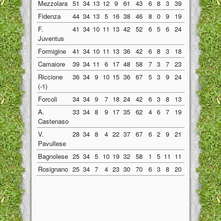
Mezzolara
51
34
13
12
9
61
43
6
8
3
39
21
7
4
6
Fidenza
44
34
13
5
16
38
46
8
0
9
19
20
5
5
7
F.
41
34
10
11
13
42
52
6
5
6
24
29
4
6
7
Juventus
Formigine
41
34
10
11
13
36
42
6
8
3
18
15
4
3
1
Camaiore
39
34
11
6
17
48
58
7
3
7
23
21
4
3
1
Riccione
36
34
9
10
15
36
67
5
3
9
24
28
4
7
6
(-1)
Forcoli
34
34
9
7
18
24
42
6
3
8
13
17
3
4
1
A.
33
34
8
9
17
35
62
4
6
7
19
29
4
3
1
Castenaso
V.
28
34
8
4
22
37
67
6
2
9
21
29
2
2
1
Pavullese
Bagnolese
25
34
5
10
19
32
58
1
5
11
11
30
4
5
8
Rosignano
25
34
7
4
23
30
70
6
3
8
20
28
1
1
1