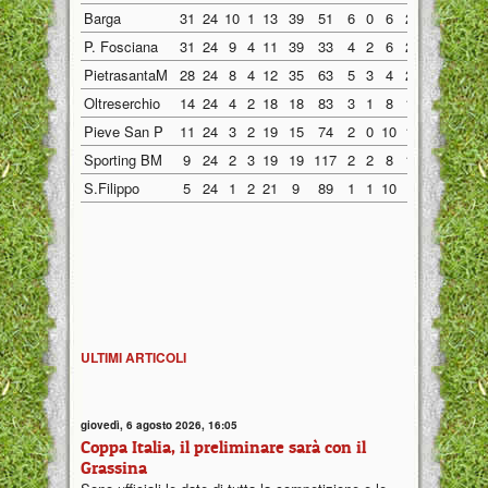
Barga
31
24
10
1
13
39
51
6
0
6
25
23
4
1
P. Fosciana
31
24
9
4
11
39
33
4
2
6
23
19
5
2
PietrasantaM
28
24
8
4
12
35
63
5
3
4
21
27
3
1
Oltreserchio
14
24
4
2
18
18
83
3
1
8
10
30
1
1
Pieve San P
11
24
3
2
19
15
74
2
0
10
11
31
1
2
Sporting BM
9
24
2
3
19
19
117
2
2
8
14
57
0
1
S.Filippo
5
24
1
2
21
9
89
1
1
10
2
29
0
1
ULTIMI ARTICOLI
giovedì, 6 agosto 2026, 16:05
Coppa Italia, il preliminare sarà con il
Grassina