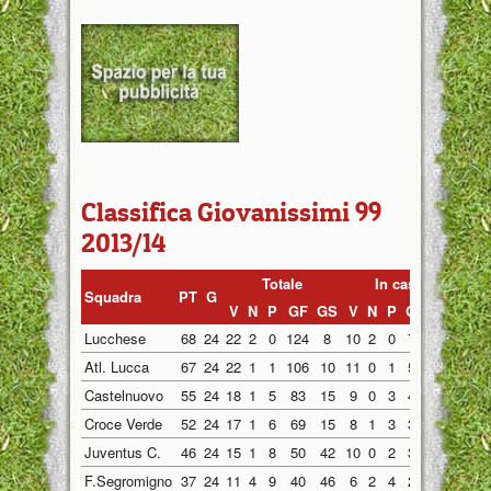
Classifica Giovanissimi 99
2013/14
Totale
In casa
F
Squadra
PT
G
V
N
P
GF
GS
V
N
P
GF
GS
V
N
Lucchese
68
24
22
2
0
124
8
10
2
0
72
3
12
0
Atl. Lucca
67
24
22
1
1
106
10
11
0
1
53
5
11
1
Castelnuovo
55
24
18
1
5
83
15
9
0
3
45
6
9
1
Croce Verde
52
24
17
1
6
69
15
8
1
3
34
8
9
0
Juventus C.
46
24
15
1
8
50
42
10
0
2
33
15
5
1
F.Segromigno
37
24
11
4
9
40
46
6
2
4
28
22
5
2