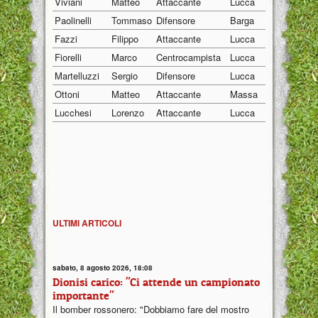
Viviani
Matteo
Attaccante
Lucca
19/01/19
Paolinelli
Tommaso
Difensore
Barga
21/04/19
Fazzi
Filippo
Attaccante
Lucca
05/01/20
Fiorelli
Marco
Centrocampista
Lucca
03/01/20
Martelluzzi
Sergio
Difensore
Lucca
14/02/19
Ottoni
Matteo
Attaccante
Massa
03/02/20
Lucchesi
Lorenzo
Attaccante
Lucca
16/12/20
ULTIMI ARTICOLI
sabato, 8 agosto 2026, 18:08
Dionisi carico: "Ci attende un campionato
importante"
Il bomber rossonero: "Dobbiamo fare del mostro