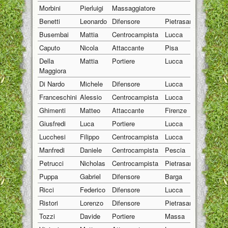
Morbini
Pierluigi
Massaggiatore
01/01/19
Benetti
Leonardo
Difensore
Pietrasanta
08/05/19
Busembai
Mattia
Centrocampista
Lucca
18/02/19
Caputo
Nicola
Attaccante
Pisa
14/01/19
Della
Mattia
Portiere
Lucca
06/06/19
Maggiora
Di Nardo
Michele
Difensore
Lucca
15/03/19
Franceschini
Alessio
Centrocampista
Lucca
05/04/19
Ghimenti
Matteo
Attaccante
Firenze
07/04/19
Giusfredi
Luca
Portiere
Lucca
12/05/19
Lucchesi
Filippo
Centrocampista
Lucca
22/09/19
Manfredi
Daniele
Centrocampista
Pescia
19/01/19
Petrucci
Nicholas
Centrocampista
Pietrasanta
09/02/19
Puppa
Gabriel
Difensore
Barga
07/06/19
Ricci
Federico
Difensore
Lucca
22/06/19
Ristori
Lorenzo
Difensore
Pietrasanta
09/10/19
Tozzi
Davide
Portiere
Massa
17/08/19