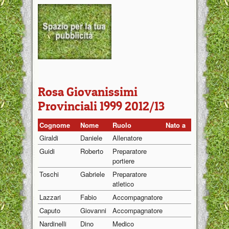
Rosa Giovanissimi
Provinciali 1999 2012/13
Cognome
Nome
Ruolo
Nato a
Nato il
Giraldi
Daniele
Allenatore
01/01/19
Guidi
Roberto
Preparatore
01/01/19
portiere
Toschi
Gabriele
Preparatore
01/01/19
atletico
Lazzari
Fabio
Accompagnatore
01/01/19
Caputo
Giovanni
Accompagnatore
01/01/19
Nardinelli
Dino
Medico
01/01/19