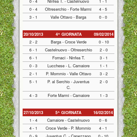
0 - 4
Ninfea T. - Castelnuovo
1 - 1
0 - 4
Oltreserchio - Forte Marmi
4 - 5
3 - 1
Valle Ottavo - Barga
0 - 0
20/10/2013
4^ GIORNATA
09/02/2014
2 - 2
Barga - Croce Verde
0 - 10
6 - 1
Castelnuovo - Oltreserchio
2 - 0
6 - 1
Fornaci - Ninfea T.
3 - 1
0 - 3
Lucchese - L. Camaiore
1 - 1
2 - 1
P. Mommio - Valle Ottavo
3 - 2
5 - 1
P. al Serchio - Juventus
2 - 0
C.
4 - 3
Forte Marmi - Camaiore
1 - 3
27/10/2013
5^ GIORNATA
16/02/2014
1 - 4
Camaiore - Castelnuovo
0 - 6
4 - 1
Croce Verde - P. Mommio
4 - 1
0 - 9
Juventus C. - Capezzano
0 - 10