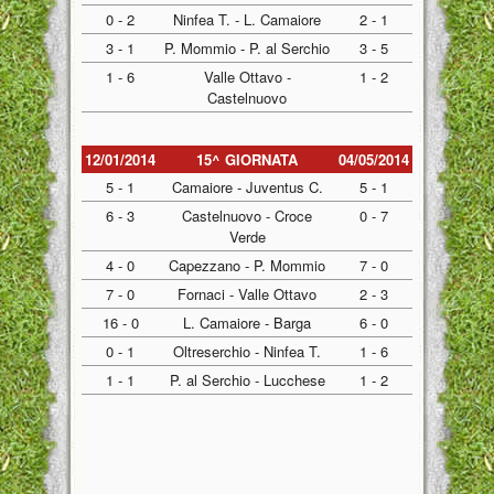
0 - 2
Ninfea T. - L. Camaiore
2 - 1
3 - 1
P. Mommio - P. al Serchio
3 - 5
1 - 6
Valle Ottavo -
1 - 2
Castelnuovo
12/01/2014
15^ GIORNATA
04/05/2014
5 - 1
Camaiore - Juventus C.
5 - 1
6 - 3
Castelnuovo - Croce
0 - 7
Verde
4 - 0
Capezzano - P. Mommio
7 - 0
7 - 0
Fornaci - Valle Ottavo
2 - 3
16 - 0
L. Camaiore - Barga
6 - 0
0 - 1
Oltreserchio - Ninfea T.
1 - 6
1 - 1
P. al Serchio - Lucchese
1 - 2