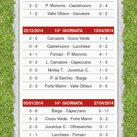
2 - 2
P. Mommio - Castelnuovo
2 - 4
1 - 2
Valle Ottavo - Camaiore
0 - 2
22/12/2014
13^ GIORNATA
13/04/2014
2 - 0
Camaiore - Croce Verde
1 - 4
0 - 4
Castelnuovo - Lucchese
0 - 2
4 - 1
Fornaci - P. Mommio
4 - 1
0 - 3
L. Camaiore - Capezzano
1 - 3
3 - 0
Ninfea T. - Juventus C.
1 - 0
3 - 0
P. al Serchio - Barga
1 - 0
2 - 3
Forte Marmi - Valle Ottavo
0 - 5
05/01/2014
14^ GIORNATA
27/04/2014
0 - 6
Barga - Capezzano
0 - 11
5 - 3
Croce Verde - Forte Marmi
5 - 2
2 - 3
Juventus C. - Oltreserchio
0 - 1
1 - 1
Lucchese - Fornaci
0 - 3