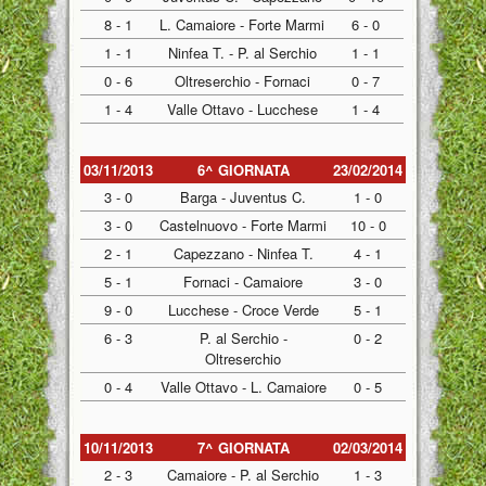
8 - 1
L. Camaiore - Forte Marmi
6 - 0
1 - 1
Ninfea T. - P. al Serchio
1 - 1
0 - 6
Oltreserchio - Fornaci
0 - 7
1 - 4
Valle Ottavo - Lucchese
1 - 4
03/11/2013
6^ GIORNATA
23/02/2014
3 - 0
Barga - Juventus C.
1 - 0
3 - 0
Castelnuovo - Forte Marmi
10 - 0
2 - 1
Capezzano - Ninfea T.
4 - 1
5 - 1
Fornaci - Camaiore
3 - 0
9 - 0
Lucchese - Croce Verde
5 - 1
6 - 3
P. al Serchio -
0 - 2
Oltreserchio
0 - 4
Valle Ottavo - L. Camaiore
0 - 5
10/11/2013
7^ GIORNATA
02/03/2014
2 - 3
Camaiore - P. al Serchio
1 - 3