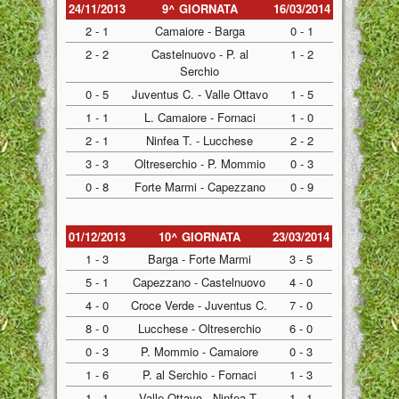
24/11/2013
9^ GIORNATA
16/03/2014
2 - 1
Camaiore - Barga
0 - 1
2 - 2
Castelnuovo - P. al
1 - 2
Serchio
0 - 5
Juventus C. - Valle Ottavo
1 - 5
1 - 1
L. Camaiore - Fornaci
1 - 0
2 - 1
Ninfea T. - Lucchese
2 - 2
3 - 3
Oltreserchio - P. Mommio
0 - 3
0 - 8
Forte Marmi - Capezzano
0 - 9
01/12/2013
10^ GIORNATA
23/03/2014
1 - 3
Barga - Forte Marmi
3 - 5
5 - 1
Capezzano - Castelnuovo
4 - 0
4 - 0
Croce Verde - Juventus C.
7 - 0
8 - 0
Lucchese - Oltreserchio
6 - 0
0 - 3
P. Mommio - Camaiore
0 - 3
1 - 6
P. al Serchio - Fornaci
1 - 3
1 - 1
Valle Ottavo - Ninfea T.
1 - 1