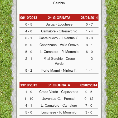
Serchio
06/10/2013
2^ GIORNATA
26/01/2014
0 - 5
Barga - Lucchese
0 - 7
4 - 0
Camaiore - Oltreserchio
1 - 4
6 - 1
Castelnuovo - Juventus C.
8 - 0
6 - 0
Capezzano - Valle Ottavo
8 - 1
5 - 0
L. Camaiore - P. Mommio
6 - 0
2 - 1
P. al Serchio - Croce
1 - 2
Verde
5 - 2
Forte Marmi - Ninfea T.
1 - 1
13/10/2013
3^ GIORNATA
02/02/2014
1 - 9
Croce Verde - Capezzano
0 - 5
1 - 10
Juventus C. - Fornaci
0 - 12
4 - 1
L. Camaiore - Camaiore
7 - 0
5 - 0
Lucchese - P. Mommio
3 - 0