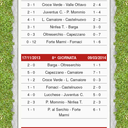
3 - 1
Croce Verde - Valle Ottavo
2 - 4
2 - 1
Juventus C. - P. Mommio
1 - 4
4 - 1
L. Camaiore - Castelnuovo
2 - 2
3 - 1
Ninfea T. - Barga
3 - 0
0 - 3
Oltreserchio - Capezzano
0 - 7
0 - 12
Forte Marmi - Fornaci
1 - 6
17/11/2013
8^ GIORNATA
09/03/2014
2 - 0
Barga - Oltreserchio
1 - 1
5 - 0
Capezzano - Camaiore
7 - 1
1 - 2
Croce Verde - L. Camaiore
0 - 3
1 - 1
Fornaci - Castelnuovo
2 - 0
4 - 0
Lucchese - Juventus C.
5 - 0
2 - 3
P. Mommio - Ninfea T.
2 - 3
1 - 1
P. al Serchio - Forte
6 - 1
Marmi