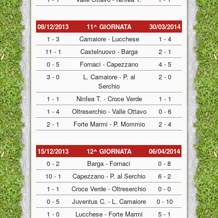
08/12/2013
11^ GIORNATA
30/03/2014
1 - 3
Camaiore - Lucchese
1 - 4
11 - 1
Castelnuovo - Barga
2 - 1
0 - 5
Fornaci - Capezzano
4 - 5
3 - 0
L. Camaiore - P. al
2 - 0
Serchio
1 - 1
Ninfea T. - Croce Verde
1 - 1
1 - 4
Oltreserchio - Valle Ottavo
0 - 6
2 - 1
Forte Marmi - P. Mommio
2 - 4
15/12/2013
12^ GIORNATA
06/04/2014
0 - 2
Barga - Fornaci
0 - 8
10 - 1
Capezzano - P. al Serchio
6 - 2
1 - 1
Croce Verde - Oltreserchio
0 - 0
0 - 5
Juventus C. - L. Camaiore
0 - 10
1 - 0
Lucchese - Forte Marmi
5 - 1