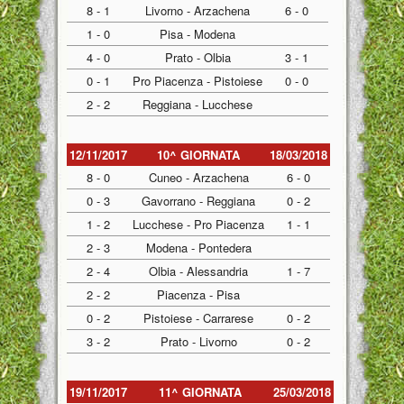
8 - 1
Livorno - Arzachena
6 - 0
1 - 0
Pisa - Modena
4 - 0
Prato - Olbia
3 - 1
0 - 1
Pro Piacenza - Pistoiese
0 - 0
2 - 2
Reggiana - Lucchese
12/11/2017
10^ GIORNATA
18/03/2018
8 - 0
Cuneo - Arzachena
6 - 0
0 - 3
Gavorrano - Reggiana
0 - 2
1 - 2
Lucchese - Pro Piacenza
1 - 1
2 - 3
Modena - Pontedera
2 - 4
Olbia - Alessandria
1 - 7
2 - 2
Piacenza - Pisa
0 - 2
Pistoiese - Carrarese
0 - 2
3 - 2
Prato - Livorno
0 - 2
19/11/2017
11^ GIORNATA
25/03/2018