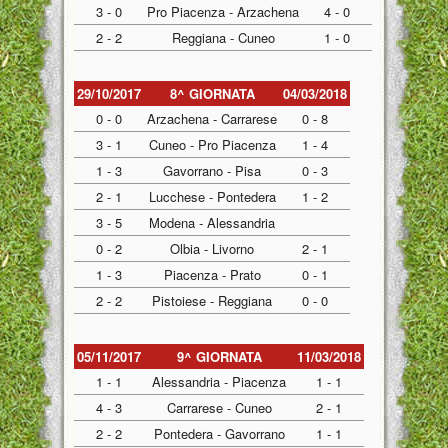
3 - 0
Pro Piacenza - Arzachena
4 - 0
2 - 2
Reggiana - Cuneo
1 - 0
29/10/2017
8^ GIORNATA
04/03/2018
0 - 0
Arzachena - Carrarese
0 - 8
3 - 1
Cuneo - Pro Piacenza
1 - 4
1 - 3
Gavorrano - Pisa
0 - 3
2 - 1
Lucchese - Pontedera
1 - 2
3 - 5
Modena - Alessandria
0 - 2
Olbia - Livorno
2 - 1
1 - 3
Piacenza - Prato
0 - 1
2 - 2
Pistoiese - Reggiana
0 - 0
05/11/2017
9^ GIORNATA
11/03/2018
1 - 1
Alessandria - Piacenza
1 - 1
4 - 3
Carrarese - Cuneo
2 - 1
2 - 2
Pontedera - Gavorrano
1 - 1