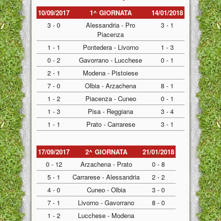
10/09/2017
1^ GIORNATA
14/01/2018
3 - 0
Alessandria - Pro
3 - 1
Piacenza
1 - 1
Pontedera - Livorno
1 - 3
0 - 2
Gavorrano - Lucchese
0 - 1
2 - 1
Modena - Pistoiese
7 - 0
Olbia - Arzachena
8 - 1
1 - 2
Piacenza - Cuneo
0 - 1
1 - 3
Pisa - Reggiana
3 - 4
1 - 1
Prato - Carrarese
3 - 1
17/09/2017
2^ GIORNATA
21/01/2018
0 - 12
Arzachena - Prato
0 - 8
5 - 1
Carrarese - Alessandria
2 - 2
4 - 0
Cuneo - Olbia
3 - 0
7 - 1
Livorno - Gavorrano
8 - 0
1 - 2
Lucchese - Modena