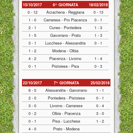
15/10/2017
6^ GIORNATA
18/02/2018
0 - 12
Arzachena - Reggiana
0 - 13
1 - 0
Carrarese - Pro Piacenza
0 - 1
2 - 1
Cuneo - Pontedera
1 - 3
1 - 5
Gavorrano - Prato
1 - 3
3 - 1
Lucchese - Alessandria
0 - 1
1 - 2
Modena - Olbia
4 - 2
Piacenza - Livorno
1 - 4
0 - 1
Pistoiese - Pisa
0 - 3
22/10/2017
7^ GIORNATA
25/02/2018
6 - 0
Alessandria - Gavorrano
1 - 1
2 - 0
Pontedera - Pistoiese
0 - 1
3 - 0
Livorno - Carrarese
0 - 4
0 - 2
Olbia - Piacenza
3 - 0
0 - 1
Pisa - Lucchese
1 - 2
4 - 0
Prato - Modena