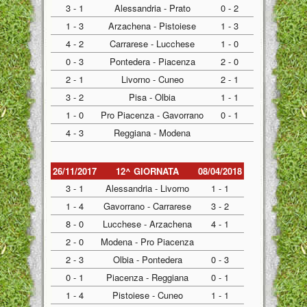
3 - 1
Alessandria - Prato
0 - 2
1 - 3
Arzachena - Pistoiese
1 - 3
4 - 2
Carrarese - Lucchese
1 - 0
0 - 3
Pontedera - Piacenza
2 - 0
2 - 1
Livorno - Cuneo
2 - 1
3 - 2
Pisa - Olbia
1 - 1
1 - 0
Pro Piacenza - Gavorrano
0 - 1
4 - 3
Reggiana - Modena
26/11/2017
12^ GIORNATA
08/04/2018
3 - 1
Alessandria - Livorno
1 - 1
1 - 4
Gavorrano - Carrarese
3 - 2
8 - 0
Lucchese - Arzachena
4 - 1
2 - 0
Modena - Pro Piacenza
2 - 3
Olbia - Pontedera
0 - 3
0 - 1
Piacenza - Reggiana
0 - 1
1 - 4
Pistoiese - Cuneo
1 - 1