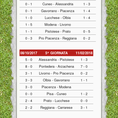
0 - 1
Cuneo - Alessandria
1 - 3
0 - 1
Gavorrano - Piacenza
1 - 4
1 - 0
Lucchese - Olbia
1 - 4
1 - 5
Modena - Livorno
1 - 1
Pistoiese - Prato
0 - 5
0 - 3
Pro Piacenza - Reggiana
0 - 2
08/10/2017
5^ GIORNATA
11/02/2018
5 - 0
Alessandria - Pistoiese
1 - 3
8 - 0
Pontedera - Arzachena
7 - 0
3 - 1
Livorno - Pro Piacenza
0 - 2
3 - 3
Olbia - Gavorrano
1 - 1
3 - 0
Piacenza - Modena
0 - 0
Pisa - Cuneo
1 - 2
2 - 4
Prato - Lucchese
0 - 0
2 - 2
Reggiana - Carrarese
3 - 1