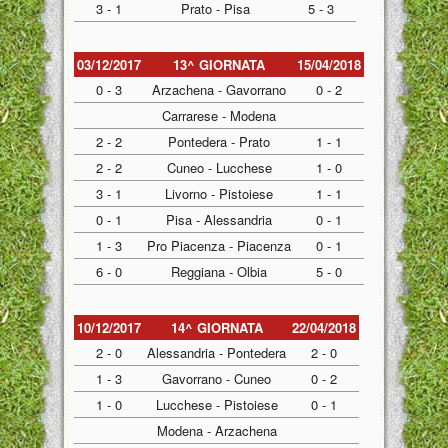
3 - 1
Prato - Pisa
5 - 3
03/12/2017
13^ GIORNATA
15/04/2018
0 - 3
Arzachena - Gavorrano
0 - 2
Carrarese - Modena
2 - 2
Pontedera - Prato
1 - 1
2 - 2
Cuneo - Lucchese
1 - 0
3 - 1
Livorno - Pistoiese
1 - 1
0 - 1
Pisa - Alessandria
0 - 1
1 - 3
Pro Piacenza - Piacenza
0 - 1
6 - 0
Reggiana - Olbia
5 - 0
10/12/2017
14^ GIORNATA
22/04/2018
2 - 0
Alessandria - Pontedera
2 - 0
1 - 3
Gavorrano - Cuneo
0 - 2
1 - 0
Lucchese - Pistoiese
0 - 1
Modena - Arzachena