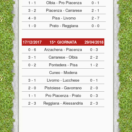
1 - 1
Olbia - Pro Piacenza
0 - 1
3 - 2
Piacenza - Carrarese
2 - 1
4 - 0
Pisa - Livorno
2 - 7
1 - 0
Prato - Reggiana
0 - 0
17/12/2017
15^ GIORNATA
29/04/2018
0 - 6
Arzachena - Piacenza
0 - 3
3 - 1
Carrarese - Olbia
2 - 2
0 - 2
Pontedera - Pisa
1 - 2
Cuneo - Modena
3 - 1
Livorno - Lucchese
0 - 1
2 - 0
Pistoiese - Gavorrano
2 - 0
1 - 1
Pro Piacenza - Prato
0 - 3
2 - 3
Reggiana - Alessandria
2 - 3