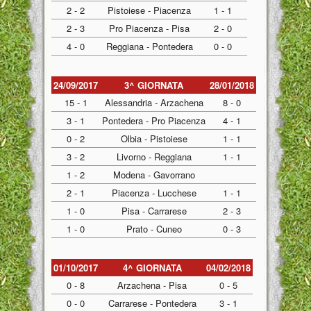
2 - 2
Pistoiese - Piacenza
1 - 1
2 - 3
Pro Piacenza - Pisa
2 - 0
4 - 0
Reggiana - Pontedera
0 - 0
24/09/2017
3^ GIORNATA
28/01/2018
15 - 1
Alessandria - Arzachena
8 - 0
3 - 1
Pontedera - Pro Piacenza
4 - 1
0 - 2
Olbia - Pistoiese
1 - 1
3 - 2
Livorno - Reggiana
1 - 1
1 - 2
Modena - Gavorrano
2 - 1
Piacenza - Lucchese
1 - 1
1 - 0
Pisa - Carrarese
2 - 3
1 - 0
Prato - Cuneo
0 - 3
01/10/2017
4^ GIORNATA
04/02/2018
0 - 8
Arzachena - Pisa
0 - 5
0 - 0
Carrarese - Pontedera
3 - 1